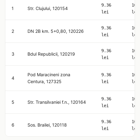
9.36
10.
1
Str. Clujului, 120154
lei
lei
9.36
10.
2
DN 2B km. 5+0,80, 120226
lei
lei
9.36
10.
3
Bdul Republicii, 120219
lei
lei
Pod Maracineni zona
9.36
10.
4
Centura, 127325
lei
lei
9.36
10.
5
Str. Transilvaniei f.n., 120164
lei
lei
9.36
10.
6
Sos. Brailei, 120118
lei
lei