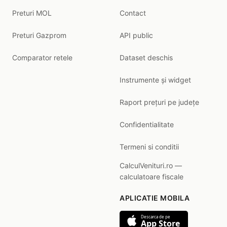
Preturi MOL
Contact
Preturi Gazprom
API public
Comparator retele
Dataset deschis
Instrumente și widget
Raport prețuri pe județe
Confidentialitate
Termeni si conditii
CalculVenituri.ro —
calculatoare fiscale
APLICATIE MOBILA
Descarca de pe
App Store