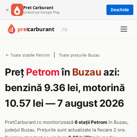
Pret Carburant
×
Deschide
Gratuit pe Google Play
|
← Toate stațiile Petrom
Toate prețurile Buzau
Preț
Petrom
în
Buzau
azi:
benzină 9.36 lei, motorină
10.57 lei — 7 august 2026
PretCarburant.ro monitorizează
6 stații Petrom
în Buzau,
județul Buzau. Prețurile sunt actualizate la fiecare 2 ore.