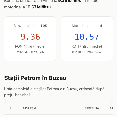
Benzina standard se vinde la
9.36 lei/litru
în medie,
motorina la
10.57 lei/litru
.
Benzina standard 95
Motorina standard
9.36
10.57
RON / litru (medie)
RON / litru (medie)
min 9.36 · max 9.36
min 10.57 · max 10.57
Stații Petrom în Buzau
Lista completă a stațiilor Petrom din Buzau, ordonată după
prețul benzinei.
#
ADRESA
BENZINĂ
MOT