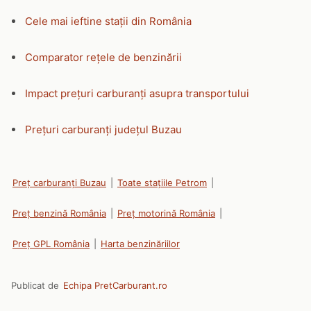
Cele mai ieftine stații din România
Comparator rețele de benzinării
Impact prețuri carburanți asupra transportului
Prețuri carburanți județul Buzau
Preț carburanți Buzau
|
Toate stațiile Petrom
|
Preț benzină România
|
Preț motorină România
|
Preț GPL România
|
Harta benzinăriilor
Publicat de
Echipa PretCarburant.ro