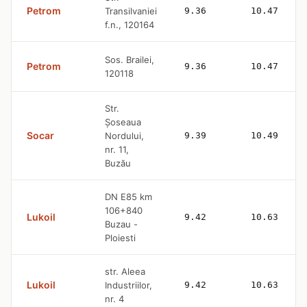
Petrom
Transilvaniei
9.36
10.47
f.n., 120164
Sos. Brailei,
Petrom
9.36
10.47
120118
Str.
Şoseaua
Socar
Nordului,
9.39
10.49
nr. 11,
Buzău
DN E85 km
106+840
Lukoil
9.42
10.63
Buzau -
Ploiesti
str. Aleea
Lukoil
Industriilor,
9.42
10.63
nr. 4