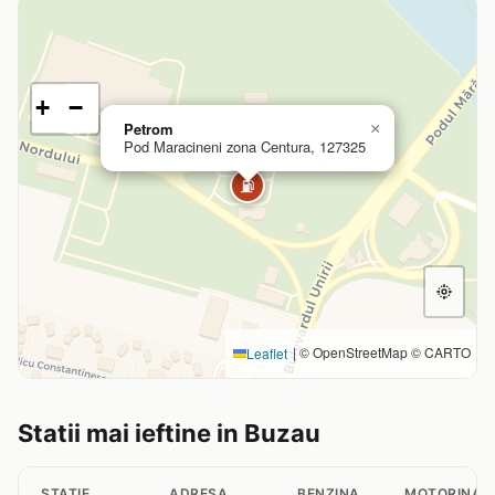
+
−
Petrom
×
Pod Maracineni zona Centura, 127325
⛽
|
© OpenStreetMap © CARTO
Leaflet
Statii mai ieftine in Buzau
STATIE
ADRESA
BENZINA
MOTORINA