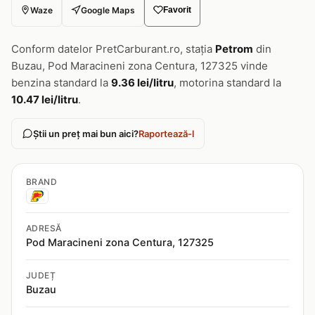
Waze
Google Maps
Favorit
Conform datelor PretCarburant.ro, stația
Petrom
din
Buzau, Pod Maracineni zona Centura, 127325 vinde
benzina standard la
9.36 lei/litru
, motorina standard la
10.47 lei/litru
.
Știi un preț mai bun aici?
Raportează-l
BRAND
ADRESĂ
Pod Maracineni zona Centura, 127325
JUDEȚ
Buzau