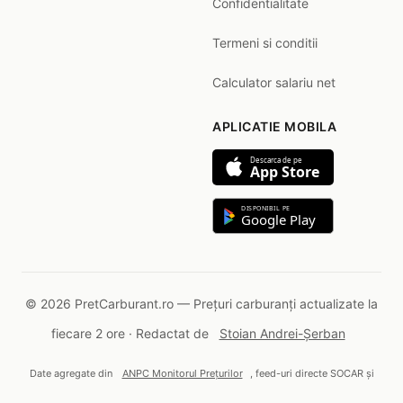
Confidentialitate
Termeni si conditii
Calculator salariu net
APLICATIE MOBILA
Descarca de pe
App Store
DISPONIBIL PE
Google Play
© 2026 PretCarburant.ro — Prețuri carburanți actualizate la
fiecare 2 ore · Redactat de
Stoian Andrei-Șerban
Date agregate din
ANPC Monitorul Prețurilor
, feed-uri directe SOCAR și