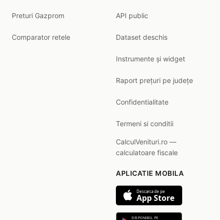
Preturi Gazprom
API public
Comparator retele
Dataset deschis
Instrumente și widget
Raport prețuri pe județe
Confidentialitate
Termeni si conditii
CalculVenituri.ro —
calculatoare fiscale
APLICATIE MOBILA
Descarca de pe
App Store
DISPONIBIL PE