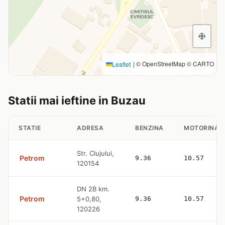
|
© OpenStreetMap © CARTO
Leaflet
Statii mai ieftine in Buzau
STATIE
ADRESA
BENZINA
MOTORINA
Str. Clujului,
Petrom
9.36
10.57
120154
DN 2B km.
Petrom
5+0,80,
9.36
10.57
120226