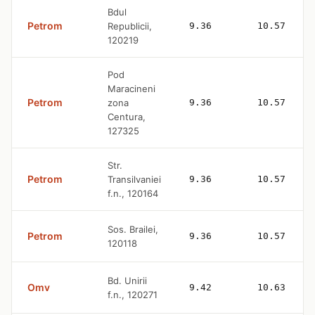
Bdul
Petrom
Republicii,
9.36
10.57
120219
Pod
Maracineni
Petrom
zona
9.36
10.57
Centura,
127325
Str.
Petrom
Transilvaniei
9.36
10.57
f.n., 120164
Sos. Brailei,
Petrom
9.36
10.57
120118
Bd. Unirii
Omv
9.42
10.63
f.n., 120271