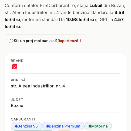
Conform datelor PretCarburant.ro, stația
Lukoil
din Buzau,
str. Aleea Industriilor, nr. 4 vinde benzina standard la
9.59
lei/litru
, motorina standard la
10.98 lei/litru
și GPL la
4.57
lei/litru
.
Știi un preț mai bun aici?
Raportează-l
BRAND
ADRESĂ
str. Aleea Industriilor, nr. 4
JUDEȚ
Buzau
CARBURANȚI
Benzină 95
Benzină Premium
Motorină