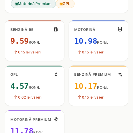
Motorină Premium
GPL
BENZINĂ 95
MOTORINĂ
9.59
10.98
RON/L
RON/L
0.15 lei vs ieri
0.15 lei vs ieri
GPL
BENZINĂ PREMIUM
4.57
10.17
RON/L
RON/L
0.02 lei vs ieri
0.15 lei vs ieri
MOTORINĂ PREMIUM
11.78
RON/L