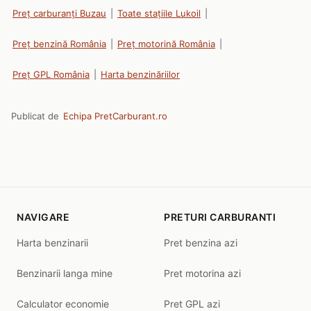
Preț carburanți Buzau
|
Toate stațiile Lukoil
|
Preț benzină România
|
Preț motorină România
|
Preț GPL România
|
Harta benzinăriilor
Publicat de
Echipa PretCarburant.ro
NAVIGARE
PRETURI CARBURANTI
Harta benzinarii
Pret benzina azi
Benzinarii langa mine
Pret motorina azi
Calculator economie
Pret GPL azi