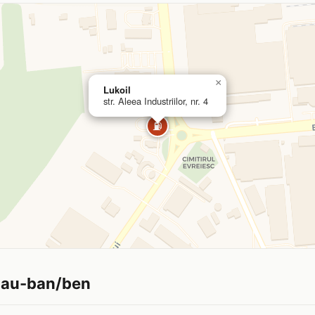
×
Lukoil
str. Aleea Industriilor, nr. 4
⛽
zau-ban/ben