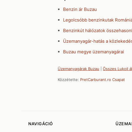
Benzin ár Buzau
Legolcsóbb benzinkutak Románi
Benzinkút hálózatok összehasonl
Üzemanyagár-hatás a közlekedé
Buzau megye üzemanyagárai
Üzemanyagárak Buzau
|
Összes Lukoil á
Közzétette:
PretCarburant.ro Csapat
NAVIGÁCIÓ
ÜZEMA