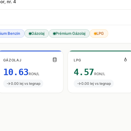
or, nr. 4
ium Benzin
Gázolaj
Prémium Gázolaj
LPG
GÁZOLAJ
LPG
10.63
4.57
RON/L
RON/L
0.00 lej vs tegnap
0.00 lej vs tegnap