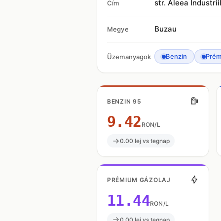
str. Aleea Industriil
Cím
Buzau
Megye
Benzin
Prém
Üzemanyagok
BENZIN 95
9.42
RON/L
0.00 lej vs tegnap
PRÉMIUM GÁZOLAJ
11.44
RON/L
0.00 lej vs tegnap