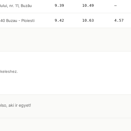
lui, nr. 11, Buzău
9.39
10.49
—
0 Buzau - Ploiesti
9.42
10.63
4.57
tekeleshez.
o, aki ir egyet!