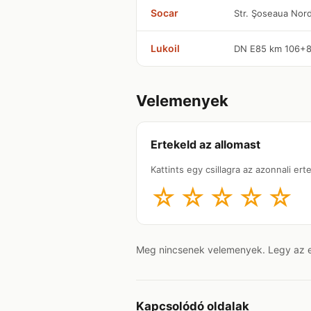
Socar
Str. Şoseaua Nordu
Lukoil
DN E85 km 106+84
Velemenyek
Ertekeld az allomast
Kattints egy csillagra az azonnali er
☆
☆
☆
☆
☆
Meg nincsenek velemenyek. Legy az els
Kapcsolódó oldalak