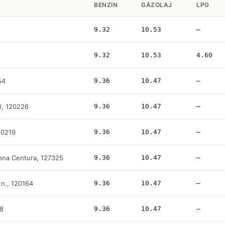
BENZIN
GÁZOLAJ
LPG
9.32
10.53
—
9.32
10.53
4.60
54
9.36
10.47
—
0, 120226
9.36
10.47
—
120219
9.36
10.47
—
ona Centura, 127325
9.36
10.47
—
f.n., 120164
9.36
10.47
—
18
9.36
10.47
—