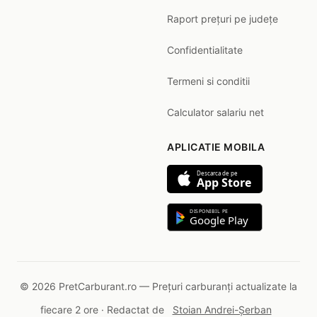
Raport prețuri pe județe
Confidentialitate
Termeni si conditii
Calculator salariu net
APLICATIE MOBILA
Descarca de pe
App Store
DISPONIBIL PE
Google Play
© 2026 PretCarburant.ro — Prețuri carburanți actualizate la
fiecare 2 ore · Redactat de
Stoian Andrei-Șerban