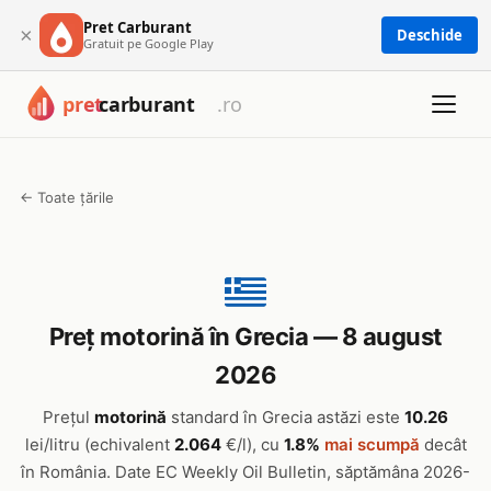
Pret Carburant
×
Deschide
Gratuit pe Google Play
← Toate țările
Preț motorină în Grecia — 8 august
2026
Prețul
motorină
standard în Grecia astăzi este
10.26
lei/litru (echivalent
2.064
€/l), cu
1.8%
mai scumpă
decât
în România. Date EC Weekly Oil Bulletin, săptămâna 2026-