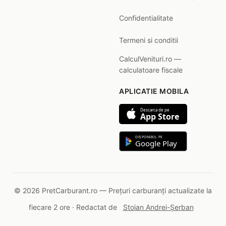
Confidentialitate
Termeni si conditii
CalculVenituri.ro —
calculatoare fiscale
APLICATIE MOBILA
Descarca de pe
App Store
DISPONIBIL PE
Google Play
© 2026 PretCarburant.ro — Prețuri carburanți actualizate la
fiecare 2 ore · Redactat de
Stoian Andrei-Șerban