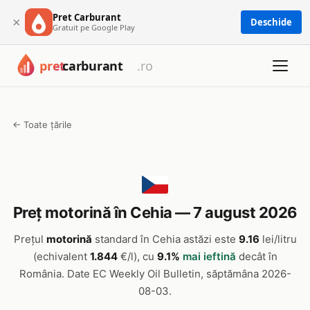
Pret Carburant
×
Deschide
Gratuit pe Google Play
← Toate țările
Preț motorină în Cehia — 7 august 2026
Prețul
motorină
standard în Cehia astăzi este
9.16
lei/litru
(echivalent
1.844
€/l), cu
9.1%
mai ieftină
decât în
România. Date EC Weekly Oil Bulletin, săptămâna 2026-
08-03.