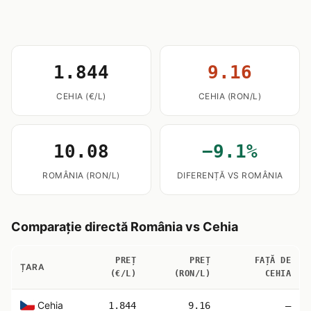
1.844
9.16
CEHIA (€/L)
CEHIA (RON/L)
10.08
−9.1%
ROMÂNIA (RON/L)
DIFERENȚĂ VS ROMÂNIA
Comparație directă România vs Cehia
PREȚ
PREȚ
FAȚĂ DE
ȚARA
(€/L)
(RON/L)
CEHIA
Cehia
1.844
9.16
—