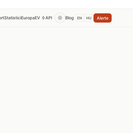
rt
Statistici
Europa
EV
API
Blog
Alerte
EN
HU