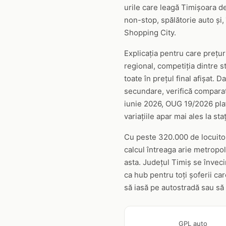
urile care leagă Timișoara d
non-stop, spălătorie auto și, 
Shopping City.
Explicația pentru care prețuri
regional, competiția dintre st
toate în prețul final afișat. 
secundare, verifică comparato
iunie 2026, OUG 19/2026 plaf
variațiile apar mai ales la st
Cu peste 320.000 de locuitor
calcul întreaga arie metropoli
asta. Județul Timiș se învec
ca hub pentru toți șoferii ca
să iasă pe autostradă sau să 
GPL auto