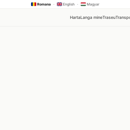
Romana
·
English
·
Magyar
Harta
Langa mine
Traseu
Transpo