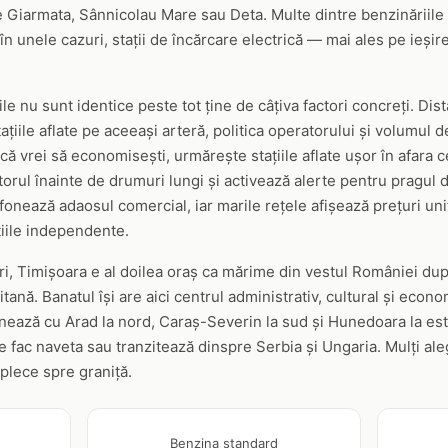
e Giarmata, Sânnicolau Mare sau Deta. Multe dintre benzinăriil
în unele cazuri, stații de încărcare electrică — mai ales pe ieșir
le nu sunt identice peste tot ține de câțiva factori concreți. Dis
ațiile aflate pe aceeași arteră, politica operatorului și volumul d
Dacă vrei să economisești, urmărește stațiile aflate ușor în afara
rul înainte de drumuri lungi și activează alerte pentru pragul do
onează adaosul comercial, iar marile rețele afișează prețuri unif
ațiile independente.
i, Timișoara e al doilea oraș ca mărime din vestul României dup
tană. Banatul își are aici centrul administrativ, cultural și econom
inează cu Arad la nord, Caraș-Severin la sud și Hunedoara la est
re fac naveta sau tranzitează dinspre Serbia și Ungaria. Mulți ale
plece spre graniță.
Benzina standard