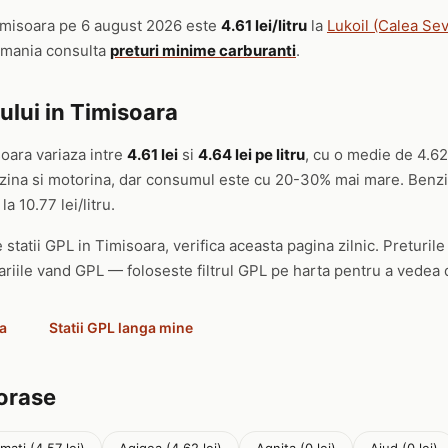
imisoara pe 6 august 2026 este
4.61 lei/litru
la
Lukoil (Calea Se
Romania consulta
preturi minime carburanti
.
ului in Timisoara
soara variaza intre
4.61 lei
si
4.64 lei pe litru
, cu o medie de 4.62
enzina si motorina, dar consumul este cu 20-30% mai mare. Benzi
la 10.77 lei/litru.
 statii GPL in Timisoara, verifica aceasta pagina zilnic. Preturile
ariile vand GPL — foloseste filtrul GPL pe harta pentru a vedea d
ra
Statii GPL langa mine
 orase