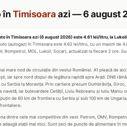
 în
Timisoara
azi — 6 august 
to în Timisoara azi (6 august 2026) este 4.61 lei/litru, la Luko
uto (autogaz) în Timisoara este 4.62 lei/litru, cu un maxim de 4.6
 Rompetrol, MOL, Lukoil, Socar), actualizat la fiecare 2 ore. Su
ai mare nod de circulație din vestul României. A1 pleacă de aici
ști, iar spre nord dispui de legătura rapidă spre Arad. DN6 rămâ
 cu Serbia la Moravița. Prin cartiere precum Dumbrăvița, Giroc, 
navetă, iar bulevardele Cetății, Liviu Rebreanu și Iuliu Maniu co
 puțin de 60 km de frontiera cu Serbia și sub 100 km de Ungaria,
rontaliere.
 una dintre cele mai competitive din vest. Petrom, OMV, Rompetr
 adaugă stații mai mici. Sunt zeci de puncte de alimentare în mu