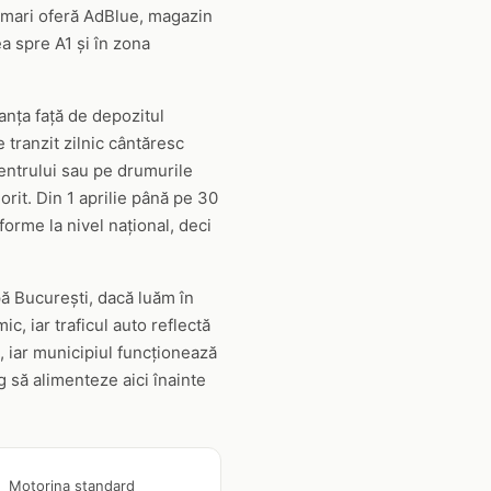
e mari oferă AdBlue, magazin
ea spre A1 și în zona
tanța față de depozitul
e tranzit zilnic cântăresc
 centrului sau pe drumurile
rit. Din 1 aprilie până pe 30
orme la nivel național, deci
ă București, dacă luăm în
ic, iar traficul auto reflectă
, iar municipiul funcționează
g să alimenteze aici înainte
Motorina standard