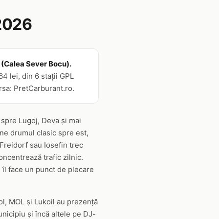
2026
il (Calea Sever Bocu).
4 lei, din 6 stații GPL
rsa: PretCarburant.ro.
 spre Lugoj, Deva și mai
ne drumul clasic spre est,
Freidorf sau Iosefin trec
ncentrează trafic zilnic.
 îl face un punct de plecare
ol, MOL și Lukoil au prezență
nicipiu și încă altele pe DJ-