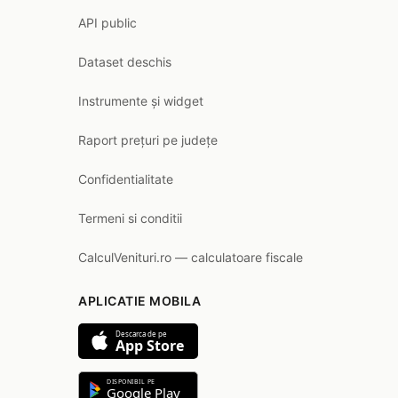
API public
Dataset deschis
Instrumente și widget
Raport prețuri pe județe
Confidentialitate
Termeni si conditii
CalculVenituri.ro — calculatoare fiscale
APLICATIE MOBILA
Descarca de pe
App Store
DISPONIBIL PE
Google Play