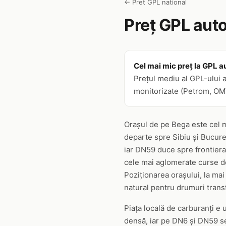
← Pret GPL national
Preț GPL auto
Cel mai mic preț la GPL au
Prețul mediu al GPL-ului a
monitorizate (Petrom, OMV,
Orașul de pe Bega este cel m
departe spre Sibiu și Bucure
iar DN59 duce spre frontiera
cele mai aglomerate curse de 
Poziționarea orașului, la mai
natural pentru drumuri transf
Piața locală de carburanți e
densă, iar pe DN6 și DN59 se