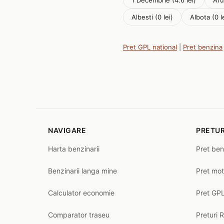
1 Decembrie (4.6 lei)
Afu
Albesti (0 lei)
Albota (0 l
Pret GPL national
|
Pret benzina
NAVIGARE
PRETUR
Harta benzinarii
Pret ben
Benzinarii langa mine
Pret mot
Calculator economie
Pret GPL
Comparator traseu
Preturi 