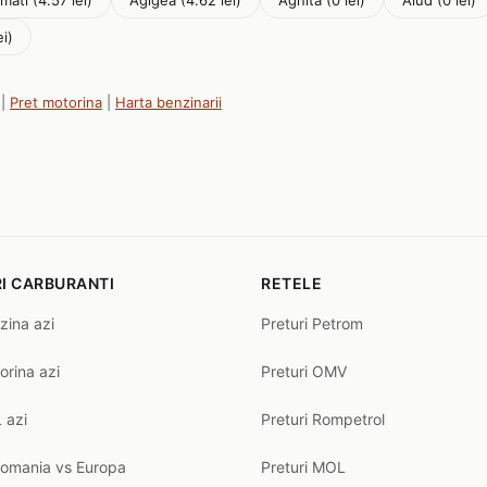
mati (4.57 lei)
Agigea (4.62 lei)
Agnita (0 lei)
Aiud (0 lei)
ei)
|
Pret motorina
|
Harta benzinarii
I CARBURANTI
RETELE
zina azi
Preturi Petrom
orina azi
Preturi OMV
 azi
Preturi Rompetrol
Romania vs Europa
Preturi MOL