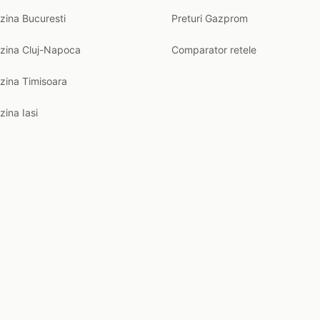
zina Bucuresti
Preturi Gazprom
nzina Cluj-Napoca
Comparator retele
zina Timisoara
zina Iasi