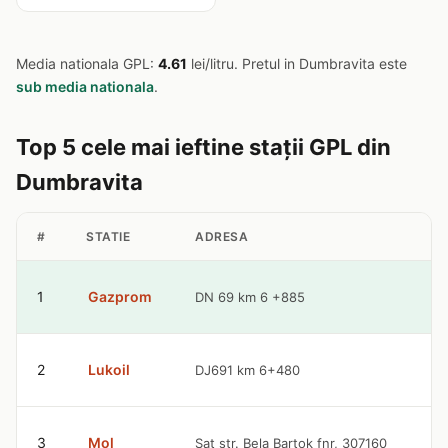
Media nationala GPL:
4.61
lei/litru. Pretul in Dumbravita este
sub media nationala
.
Top 5 cele mai ieftine stații GPL din
Dumbravita
#
STATIE
ADRESA
PR
1
Gazprom
DN 69 km 6 +885
4.
2
Lukoil
DJ691 km 6+480
4.
3
Mol
Sat str. Bela Bartok fnr, 307160
4.