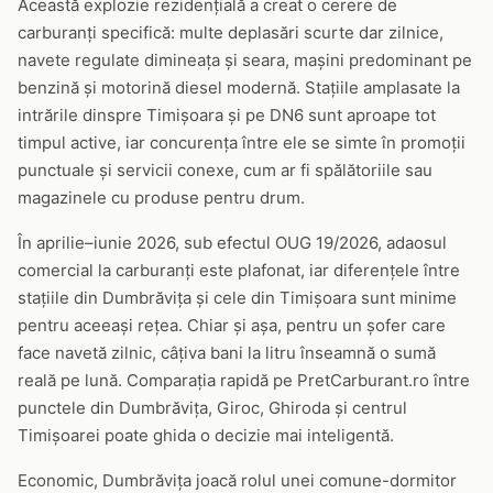
Această explozie rezidențială a creat o cerere de
carburanți specifică: multe deplasări scurte dar zilnice,
navete regulate dimineața și seara, mașini predominant pe
benzină și motorină diesel modernă. Stațiile amplasate la
intrările dinspre Timișoara și pe DN6 sunt aproape tot
timpul active, iar concurența între ele se simte în promoții
punctuale și servicii conexe, cum ar fi spălătoriile sau
magazinele cu produse pentru drum.
În aprilie–iunie 2026, sub efectul OUG 19/2026, adaosul
comercial la carburanți este plafonat, iar diferențele între
stațiile din Dumbrăvița și cele din Timișoara sunt minime
pentru aceeași rețea. Chiar și așa, pentru un șofer care
face navetă zilnic, câțiva bani la litru înseamnă o sumă
reală pe lună. Comparația rapidă pe PretCarburant.ro între
punctele din Dumbrăvița, Giroc, Ghiroda și centrul
Timișoarei poate ghida o decizie mai inteligentă.
Economic, Dumbrăvița joacă rolul unei comune-dormitor