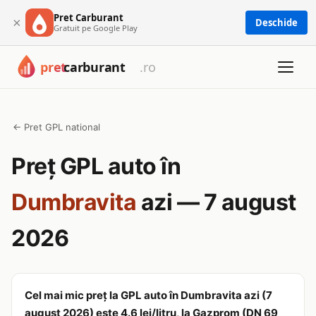
Pret Carburant
×
Deschide
Gratuit pe Google Play
← Pret GPL national
Preț GPL auto în
Dumbravita
azi — 7 august
2026
Cel mai mic preț la GPL auto în Dumbravita azi (7
august 2026) este 4.6 lei/litru, la Gazprom (DN 69