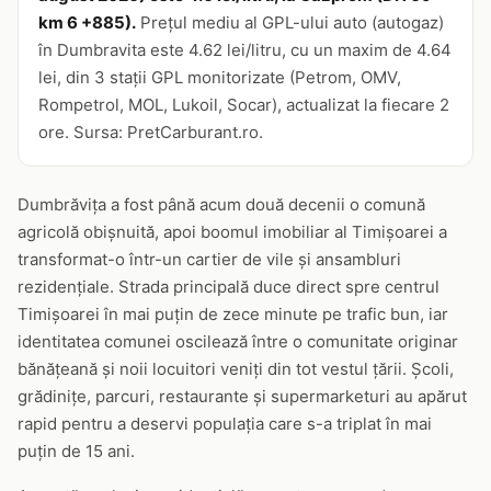
km 6 +885).
Prețul mediu al GPL-ului auto (autogaz)
în Dumbravita este 4.62 lei/litru, cu un maxim de 4.64
lei, din 3 stații GPL monitorizate (Petrom, OMV,
Rompetrol, MOL, Lukoil, Socar), actualizat la fiecare 2
ore. Sursa: PretCarburant.ro.
Dumbrăvița a fost până acum două decenii o comună
agricolă obișnuită, apoi boomul imobiliar al Timișoarei a
transformat-o într-un cartier de vile și ansambluri
rezidențiale. Strada principală duce direct spre centrul
Timișoarei în mai puțin de zece minute pe trafic bun, iar
identitatea comunei oscilează între o comunitate originar
bănățeană și noii locuitori veniți din tot vestul țării. Școli,
grădinițe, parcuri, restaurante și supermarketuri au apărut
rapid pentru a deservi populația care s-a triplat în mai
puțin de 15 ani.