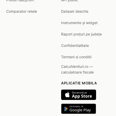
Comparator retele
Dataset deschis
Instrumente și widget
Raport prețuri pe județe
Confidentialitate
Termeni si conditii
CalculVenituri.ro —
calculatoare fiscale
APLICATIE MOBILA
Descarca de pe
App Store
DISPONIBIL PE
Google Play