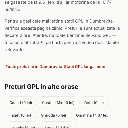
se gaseste de la 9.51 lei/litru, iar motorina de la 10.77
lei/litru.
Pentru a gasi cele mai ieftine statii GPL in Dumbravita,
verifica aceasta pagina zilnic. Preturile sunt actualizate la
fiecare 2 ore. Atentie: nu toate benzinariile vand GPL —
foloseste filtrul GPL pe harta pentru a vedea doar statiile
relevante.
Toate preturile in Dumbravita
Statii GPL langa mine
Preturi GPL in alte orase
Cenad (0 lei)
Costeiu Mic (0 lei)
Deta (0 lei)
Faget (0 lei)
Ghiroda (0 lei)
Giarmata (4.67 lei)
Jimbolia (0 lei)
Lugoj (4.64 lei)