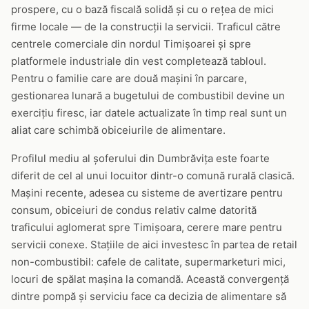
prospere, cu o bază fiscală solidă și cu o rețea de mici
firme locale — de la construcții la servicii. Traficul către
centrele comerciale din nordul Timișoarei și spre
platformele industriale din vest completează tabloul.
Pentru o familie care are două mașini în parcare,
gestionarea lunară a bugetului de combustibil devine un
exercițiu firesc, iar datele actualizate în timp real sunt un
aliat care schimbă obiceiurile de alimentare.
Profilul mediu al șoferului din Dumbrăvița este foarte
diferit de cel al unui locuitor dintr-o comună rurală clasică.
Mașini recente, adesea cu sisteme de avertizare pentru
consum, obiceiuri de condus relativ calme datorită
traficului aglomerat spre Timișoara, cerere mare pentru
servicii conexe. Stațiile de aici investesc în partea de retail
non-combustibil: cafele de calitate, supermarketuri mici,
locuri de spălat mașina la comandă. Această convergență
dintre pompă și serviciu face ca decizia de alimentare să