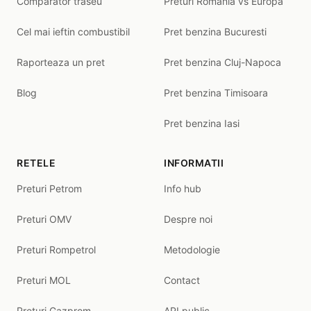
Comparator traseu
Preturi Romania vs Europa
Cel mai ieftin combustibil
Pret benzina Bucuresti
Raporteaza un pret
Pret benzina Cluj-Napoca
Blog
Pret benzina Timisoara
Pret benzina Iasi
RETELE
INFORMATII
Preturi Petrom
Info hub
Preturi OMV
Despre noi
Preturi Rompetrol
Metodologie
Preturi MOL
Contact
Preturi Gazprom
API public