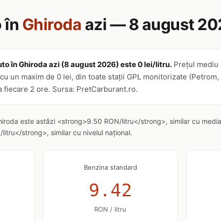
 în
Ghiroda
azi — 8 august 20
to în Ghiroda azi (8 august 2026) este 0 lei/litru.
Prețul mediu 
u, cu un maxim de 0 lei, din toate stații GPL monitorizate (Petro
la fiecare 2 ore. Sursa: PretCarburant.ro.
hiroda este astăzi <strong>9.50 RON/litru</strong>, similar cu media
tru</strong>, similar cu nivelul național.
Benzina standard
9.42
RON / litru