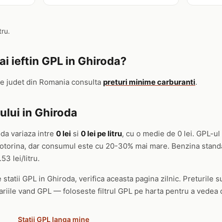
tru.
i ieftin GPL in Ghiroda?
re judet din Romania consulta
preturi minime carburanti
.
ului in Ghiroda
oda variaza intre
0 lei
si
0 lei pe litru
, cu o medie de 0 lei. GPL-u
 motorina, dar consumul este cu 20-30% mai mare. Benzina stand
.53 lei/litru.
 statii GPL in Ghiroda, verifica aceasta pagina zilnic. Preturile s
ariile vand GPL — foloseste filtrul GPL pe harta pentru a vedea d
Statii GPL langa mine