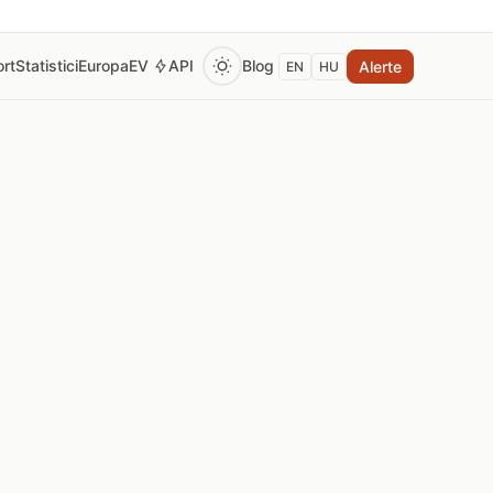
rt
Statistici
Europa
EV
API
Blog
Alerte
EN
HU