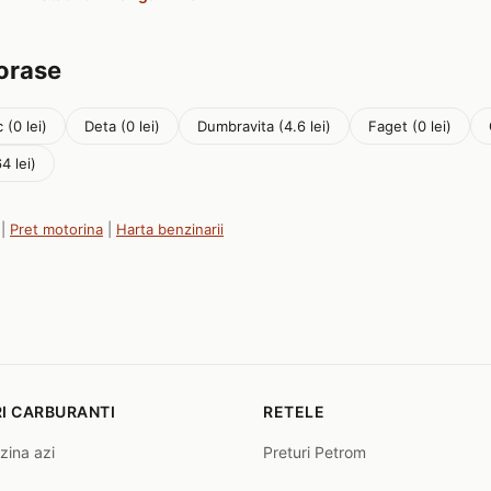
 orase
 (0 lei)
Deta (0 lei)
Dumbravita (4.6 lei)
Faget (0 lei)
4 lei)
|
Pret motorina
|
Harta benzinarii
I CARBURANTI
RETELE
zina azi
Preturi Petrom