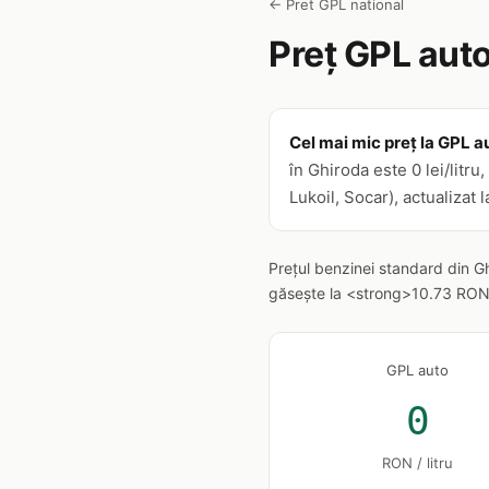
← Pret GPL national
Preț GPL auto
Cel mai mic preț la GPL au
în Ghiroda este 0 lei/litr
Lukoil, Socar), actualizat 
Prețul benzinei standard din G
găsește la <strong>10.73 RON/li
GPL auto
0
RON / litru