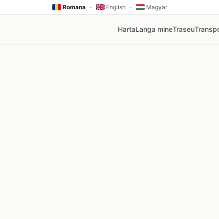
Romana
·
English
·
Magyar
Harta
Langa mine
Traseu
Transpo