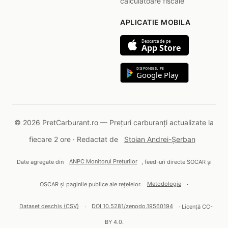
calculatoare fiscale
APLICATIE MOBILA
Descarca de pe
App Store
DISPONIBIL PE
Google Play
© 2026 PretCarburant.ro — Prețuri carburanți actualizate la
fiecare 2 ore · Redactat de
Stoian Andrei-Șerban
Date agregate din
ANPC Monitorul Prețurilor
, feed-uri directe SOCAR și
OSCAR și paginile publice ale rețelelor.
Metodologie
·
Dataset deschis (CSV)
·
DOI 10.5281/zenodo.19560194
· Licență CC-
BY 4.0.