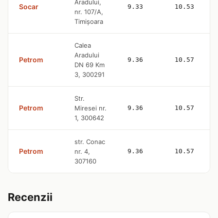
Aradului,
Socar
9.33
10.53
nr. 107/A,
Timișoara
Calea
Aradului
Petrom
9.36
10.57
DN 69 Km
3, 300291
Str.
Petrom
Miresei nr.
9.36
10.57
1, 300642
str. Conac
Petrom
nr. 4,
9.36
10.57
307160
Recenzii