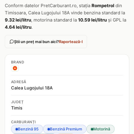
Conform datelor PretCarburant.ro, stația
Rompetrol
din
Timisoara, Calea Lugojului 18A vinde benzina standard la
9.32 lei/litru
, motorina standard la
10.59 lei/litru
și GPL la
4.64 lei/litru
.
Știi un preț mai bun aici?
Raportează-l
BRAND
ADRESĂ
Calea Lugojului 18A
JUDEȚ
Timis
CARBURANȚI
Benzină 95
Benzină Premium
Motorină