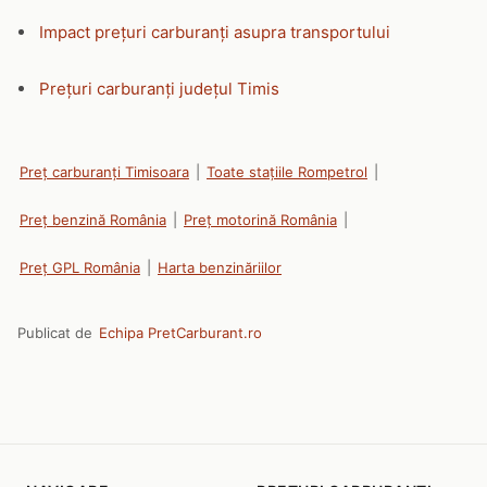
Impact prețuri carburanți asupra transportului
Prețuri carburanți județul Timis
Preț carburanți Timisoara
|
Toate stațiile Rompetrol
|
Preț benzină România
|
Preț motorină România
|
Preț GPL România
|
Harta benzinăriilor
Publicat de
Echipa PretCarburant.ro