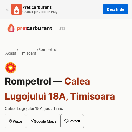
Pret Carburant
×
Deschide
Gratuit pe Google Play
›
›
Rompetrol
Acasa
Timisoara
Rompetrol —
Calea
Lugojului 18A, Timisoara
Calea Lugojului 18A, jud. Timis
Waze
Google Maps
Favorit