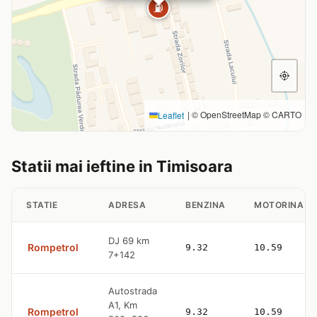
⛽
|
© OpenStreetMap © CARTO
Leaflet
Statii mai ieftine in Timisoara
STATIE
ADRESA
BENZINA
MOTORINA
DJ 69 km
Rompetrol
9.32
10.59
7+142
Autostrada
A1, Km
Rompetrol
9.32
10.59