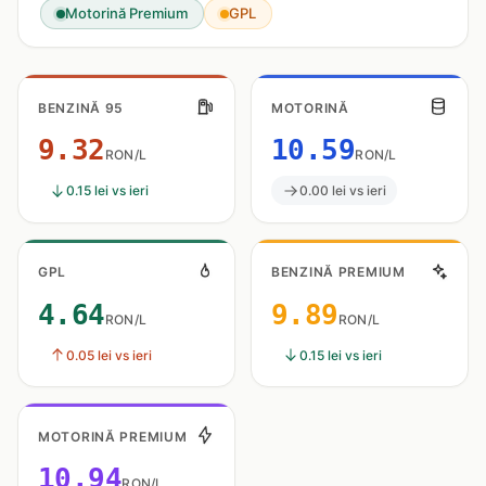
Motorină Premium
GPL
BENZINĂ 95
MOTORINĂ
9.32
10.59
RON/L
RON/L
0.15 lei vs ieri
0.00 lei vs ieri
GPL
BENZINĂ PREMIUM
4.64
9.89
RON/L
RON/L
0.05 lei vs ieri
0.15 lei vs ieri
MOTORINĂ PREMIUM
10.94
RON/L