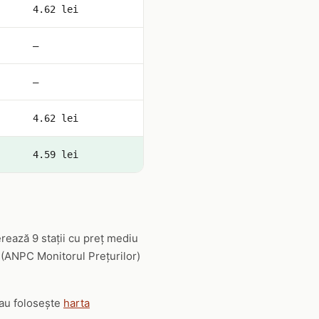
4.62 lei
—
—
4.62 lei
4.59 lei
rează 9 stații cu preț mediu
le (ANPC Monitorul Prețurilor)
sau folosește
harta