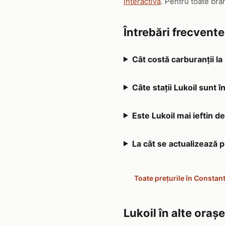
interactivă
. Pentru toate bra
Întrebări frecvent
Cât costă carburanții la
Câte stații Lukoil sunt 
Este Lukoil mai ieftin d
La cât se actualizează 
Toate prețurile în Constan
Lukoil în alte orașe