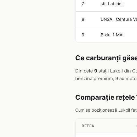
7
str. Labirint
8
DN2A , Centura Ve
9
B-dul 1 MAI
Ce carburanți găse
Din cele
9
stații Lukoil din 
benzină premium, 9 au motor
Comparație rețele
Cum se poziționează Lukoil față
RETEA