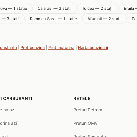
ova — 1 stație
Calarasi — 3 stații
Tulcea — 2 stații
Brăila 
 — 3 stații
Ramnicu Sarat — 1 stație
Afumati — 2 stații
Pa
Constanta
|
Pret benzina
|
Pret motorina
|
Harta benzinarii
I CARBURANTI
RETELE
zina azi
Preturi Petrom
orina azi
Preturi OMV
 azi
Preturi Rompetrol