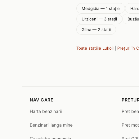
Medgidia — 1 stație
Hars
Urziceni — 3 stații
Buzău
Glina — 2 stații
Toate stațiile Lukoil
|
Prețuri în 
NAVIGARE
PRETUR
Harta benzinarii
Pret ben
Benzinarii langa mine
Pret mot
Calculator economie
Pret GPL