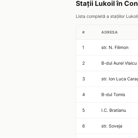
Stații Lukoil în Co
Lista completă a stațiilor Luko
#
ADRESA
1
str. N. Filimon
2
B-dul Aurel Vlaicu
3
str. Ion Luca Cara
4
B-dul Tomis
5
I.C. Bratianu
6
str. Soveja