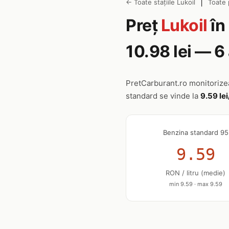
|
← Toate stațiile Lukoil
Toate 
Preț
Lukoil
în
10.98 lei — 
PretCarburant.ro monitoriz
standard se vinde la
9.59 lei
Benzina standard 95
9.59
RON / litru (medie)
min 9.59 · max 9.59