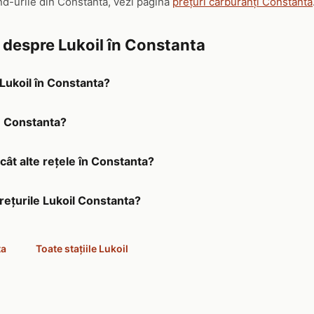
nd-urile din Constanta, vezi pagina
prețuri carburanți Constanta
e despre Lukoil în Constanta
 Lukoil în Constanta?
în Constanta?
ecât alte rețele în Constanta?
prețurile Lukoil Constanta?
ta
Toate stațiile Lukoil