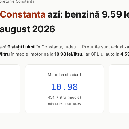
prețurile Constanta
Constanta
azi: benzină 9.59 l
6 august 2026
ează
9 stații Lukoil
în Constanta, județul . Prețurile sunt actualiza
/litru
în medie, motorina la
10.98 lei/litru
, iar GPL-ul auto la
4.59
Motorina standard
10.98
RON / litru (medie)
min 10.98 · max 10.98