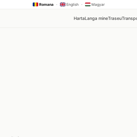
Romana
·
English
·
Magyar
Harta
Langa mine
Traseu
Transpo