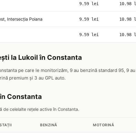
9.59 lei
10.98 
st, Intersecția Poiana
9.59 lei
10.98 
9.59 lei
10.98 
ști la Lukoil în Constanta
Constanta pe care le monitorizăm, 9 au benzină standard 95, 9 au
ină premium și 3 au GPL auto.
 în Constanta
 de celelalte rețele active în Constanta.
STAȚII
BENZINĂ
MOTORINĂ