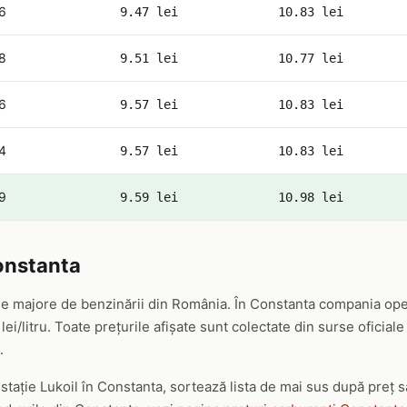
6
9.47 lei
10.83 lei
8
9.51 lei
10.77 lei
6
9.57 lei
10.83 lei
4
9.57 lei
10.83 lei
9
9.59 lei
10.98 lei
onstanta
ele majore de benzinării din România. În Constanta compania ope
lei/litru. Toate prețurile afișate sunt colectate din surse oficia
.
 stație Lukoil în Constanta, sortează lista de mai sus după preț 