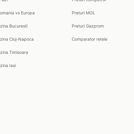
Romania vs Europa
Preturi MOL
zina Bucuresti
Preturi Gazprom
nzina Cluj-Napoca
Comparator retele
zina Timisoara
zina Iasi