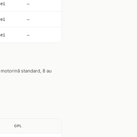
lei
—
lei
—
lei
—
 motorină standard, 8 au
GPL