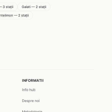
— 3 stații
Galati — 2 stații
ntelimon — 2 stații
INFORMATII
Info hub
Despre noi
Metodologie