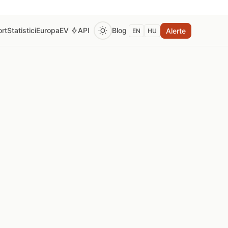
rt
Statistici
Europa
EV
API
Blog
Alerte
EN
HU