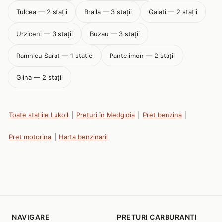
Tulcea — 2 stații
Braila — 3 stații
Galati — 2 stații
Urziceni — 3 stații
Buzau — 3 stații
Ramnicu Sarat — 1 stație
Pantelimon — 2 stații
Glina — 2 stații
Toate stațiile Lukoil
|
Prețuri în Medgidia
|
Pret benzina
|
Pret motorina
|
Harta benzinarii
NAVIGARE
PRETURI CARBURANTI