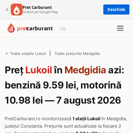
Pret Carburant
×
Deschide
Gratuit pe Google Play
|
← Toate stațiile Lukoil
Toate prețurile Medgidia
Preț
Lukoil
în
Medgidia
azi:
benzină 9.59 lei, motorină
10.98 lei — 7 august 2026
PretCarburant.ro monitorizează
1 stații Lukoil
în Medgidia,
județul Constanta. Prețurile sunt actualizate la fiecare 2