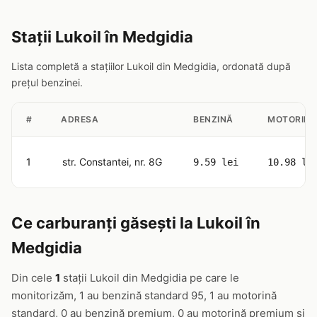
Stații Lukoil în Medgidia
Lista completă a stațiilor Lukoil din Medgidia, ordonată după
prețul benzinei.
#
ADRESA
BENZINĂ
MOTORINĂ
1
str. Constantei, nr. 8G
9.59 lei
10.98 le
Ce carburanți găsești la Lukoil în
Medgidia
Din cele
1
stații Lukoil din Medgidia pe care le
monitorizăm, 1 au benzină standard 95, 1 au motorină
standard, 0 au benzină premium, 0 au motorină premium și