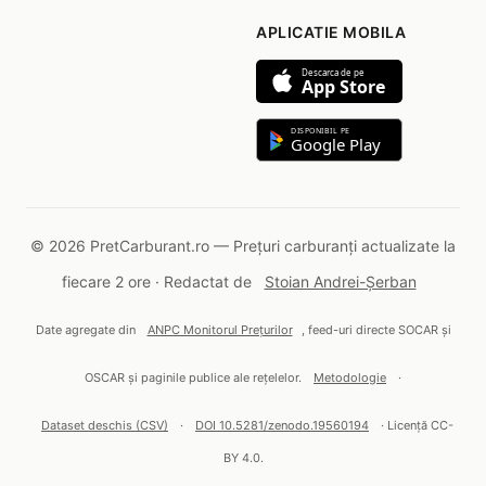
APLICATIE MOBILA
Descarca de pe
App Store
DISPONIBIL PE
Google Play
© 2026 PretCarburant.ro — Prețuri carburanți actualizate la
fiecare 2 ore · Redactat de
Stoian Andrei-Șerban
Date agregate din
ANPC Monitorul Prețurilor
, feed-uri directe SOCAR și
OSCAR și paginile publice ale rețelelor.
Metodologie
·
Dataset deschis (CSV)
·
DOI 10.5281/zenodo.19560194
· Licență CC-
BY 4.0.