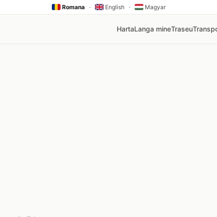
Romana
·
English
·
Magyar
Harta
Langa mine
Traseu
Transpo