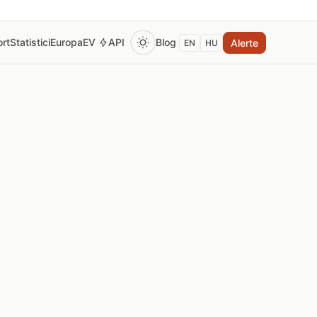
rt
Statistici
Europa
EV
API
Blog
Alerte
EN
HU