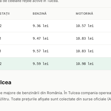
 de celelalte rețele active în Tulcea.
STAȚII
BENZINĂ
MOTORINĂ
2
9.36 lei
10.57 lei
1
9.47 lei
10.83 lei
1
9.57 lei
10.83 lei
2
9.59 lei
10.98 lei
ulcea
ele majore de benzinării din România. În Tulcea compania opereaz
/litru. Toate prețurile afișate sunt colectate din surse oficiale 