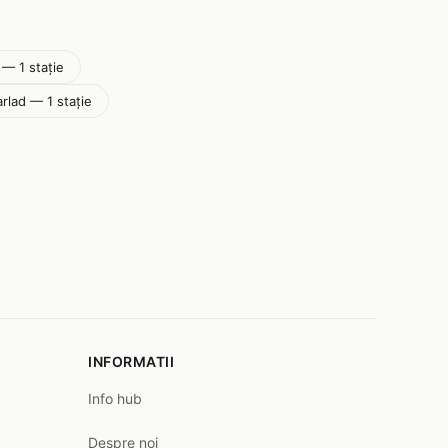
— 1 stație
arlad — 1 stație
INFORMATII
Info hub
Despre noi