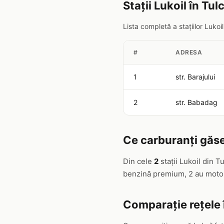
Stații Lukoil în Tul
Lista completă a stațiilor Luko
#
ADRESA
1
str. Barajului
2
str. Babadag
Ce carburanți găseș
Din cele
2
stații Lukoil din 
benzină premium, 2 au motor
Comparație rețele 