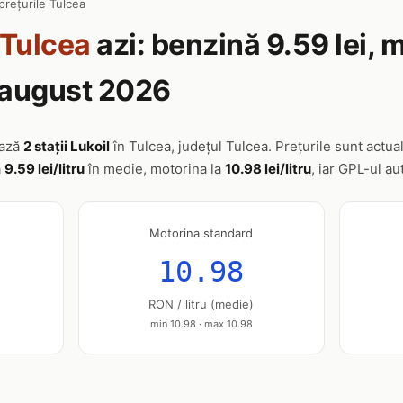
prețurile Tulcea
Tulcea
azi: benzină 9.59 lei, 
7 august 2026
ează
2 stații Lukoil
în Tulcea, județul Tulcea. Prețurile sunt actual
a
9.59 lei/litru
în medie, motorina la
10.98 lei/litru
, iar GPL-ul au
Motorina standard
10.98
RON / litru (medie)
min 10.98 · max 10.98