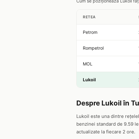
Cum se poziționează Lukoil față
RETEA
Petrom
Rompetrol
MOL
Lukoil
Despre Lukoil în T
Lukoil este una dintre rețel
benzinei standard de 9.59 lei
actualizate la fiecare 2 ore.