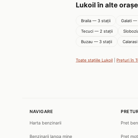
Lukoil în alte orașe
Braila — 3 stații
Galati — 
Tecuci — 2 stații
Slobozi
Buzau — 3 stații
Calarasi
Toate stațiile Lukoil
|
Prețuri în 
NAVIGARE
PRETUR
Harta benzinarii
Pret ben
Benzinarii langa mine
Pret mot