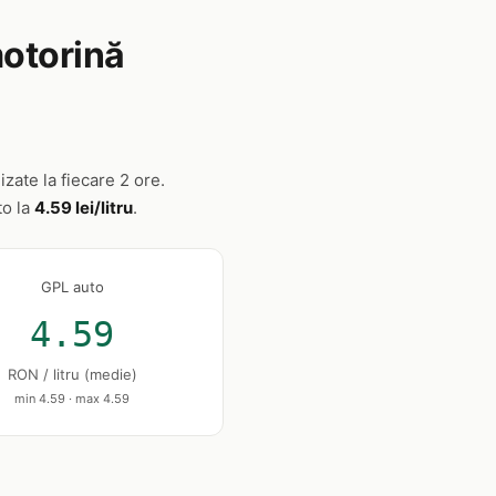
motorină
izate la fiecare 2 ore.
to la
4.59 lei/litru
.
GPL auto
4.59
RON / litru (medie)
min 4.59 · max 4.59