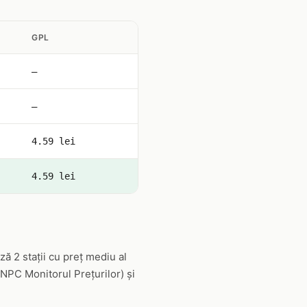
GPL
—
—
4.59 lei
4.59 lei
ă 2 stații cu preț mediu al
(ANPC Monitorul Prețurilor) și