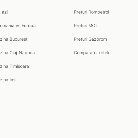
 azi
Preturi Rompetrol
Romania vs Europa
Preturi MOL
zina Bucuresti
Preturi Gazprom
nzina Cluj-Napoca
Comparator retele
zina Timisoara
zina Iasi