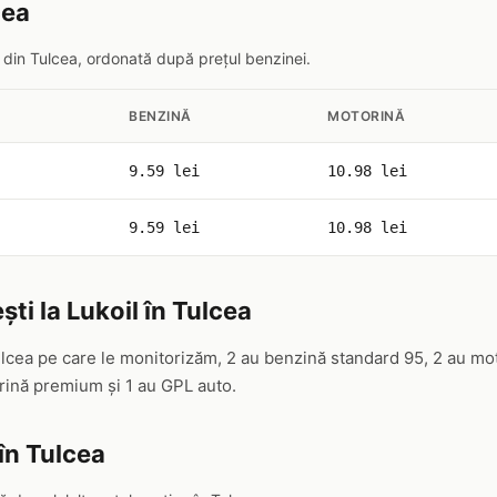
cea
il din Tulcea, ordonată după prețul benzinei.
BENZINĂ
MOTORINĂ
9.59 lei
10.98 lei
9.59 lei
10.98 lei
ti la Lukoil în Tulcea
Tulcea pe care le monitorizăm, 2 au benzină standard 95, 2 au mo
ină premium și 1 au GPL auto.
în Tulcea