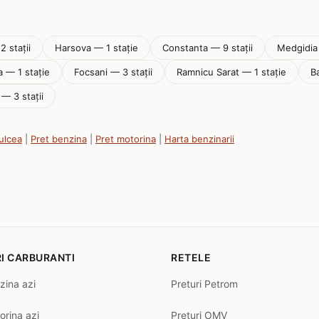
2 stații
Harsova — 1 stație
Constanta — 9 stații
Medgidia 
a — 1 stație
Focsani — 3 stații
Ramnicu Sarat — 1 stație
B
 — 3 stații
Tulcea
|
Pret benzina
|
Pret motorina
|
Harta benzinarii
I CARBURANTI
RETELE
zina azi
Preturi Petrom
orina azi
Preturi OMV