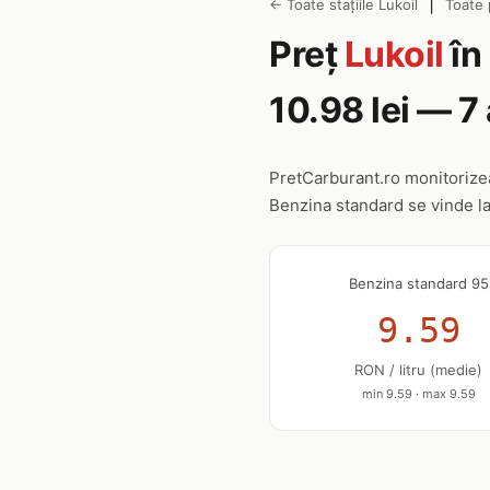
|
← Toate stațiile Lukoil
Toate 
Preț
Lukoil
în
10.98 lei — 
PretCarburant.ro monitoriz
Benzina standard se vinde l
Benzina standard 95
9.59
RON / litru (medie)
min 9.59 · max 9.59