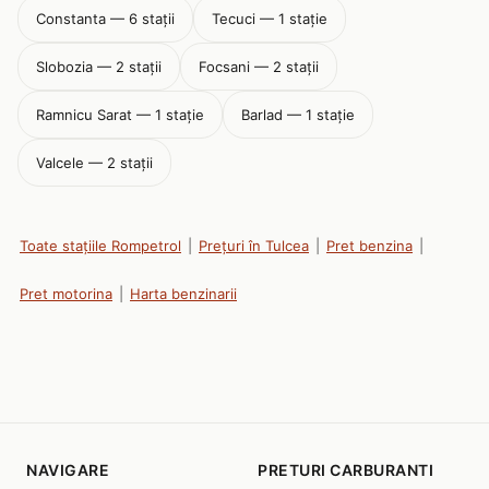
Constanta — 6 stații
Tecuci — 1 stație
Slobozia — 2 stații
Focsani — 2 stații
Ramnicu Sarat — 1 stație
Barlad — 1 stație
Valcele — 2 stații
Toate stațiile Rompetrol
|
Prețuri în Tulcea
|
Pret benzina
|
Pret motorina
|
Harta benzinarii
NAVIGARE
PRETURI CARBURANTI