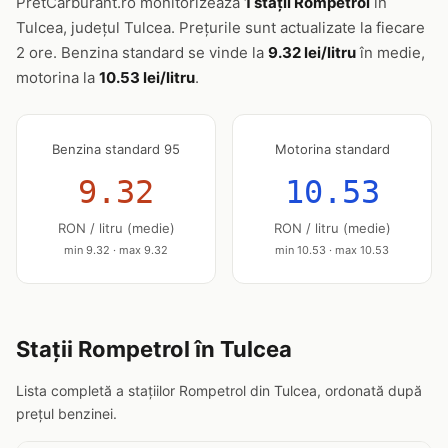
PretCarburant.ro monitorizează
1 stații Rompetrol
în
Tulcea, județul Tulcea. Prețurile sunt actualizate la fiecare
2 ore. Benzina standard se vinde la
9.32 lei/litru
în medie,
motorina la
10.53 lei/litru
.
Benzina standard 95
Motorina standard
9.32
10.53
RON / litru (medie)
RON / litru (medie)
min 9.32 · max 9.32
min 10.53 · max 10.53
Stații Rompetrol în Tulcea
Lista completă a stațiilor Rompetrol din Tulcea, ordonată după
prețul benzinei.