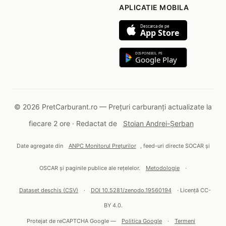
APLICATIE MOBILA
Descarca de pe
App Store
DISPONIBIL PE
Google Play
© 2026 PretCarburant.ro — Prețuri carburanți actualizate la
fiecare 2 ore · Redactat de
Stoian Andrei-Șerban
Date agregate din
ANPC Monitorul Prețurilor
, feed-uri directe SOCAR și
OSCAR și paginile publice ale rețelelor.
Metodologie
·
Dataset deschis (CSV)
·
DOI 10.5281/zenodo.19560194
· Licență CC-
BY 4.0.
Protejat de reCAPTCHA Google —
Politica Google
·
Termeni