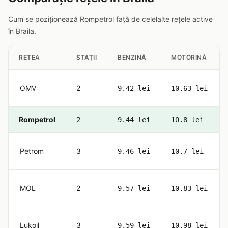
Cum se poziționează Rompetrol față de celelalte rețele active
în Braila.
RETEA
STAȚII
BENZINĂ
MOTORINĂ
OMV
2
9.42 lei
10.63 lei
Rompetrol
2
9.44 lei
10.8 lei
Petrom
3
9.46 lei
10.7 lei
MOL
2
9.57 lei
10.83 lei
Lukoil
3
9.59 lei
10.98 lei