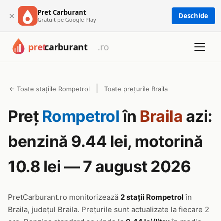
Pret Carburant
×
Deschide
Gratuit pe Google Play
|
← Toate stațiile Rompetrol
Toate prețurile Braila
Preț
Rompetrol
în
Braila
azi:
benzină 9.44 lei, motorină
10.8 lei — 7 august 2026
PretCarburant.ro monitorizează
2 stații Rompetrol
în
Braila, județul Braila. Prețurile sunt actualizate la fiecare 2