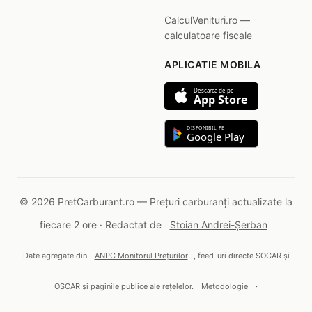
CalculVenituri.ro —
calculatoare fiscale
APLICATIE MOBILA
Descarca de pe
App Store
DISPONIBIL PE
Google Play
© 2026 PretCarburant.ro — Prețuri carburanți actualizate la
fiecare 2 ore · Redactat de
Stoian Andrei-Șerban
Date agregate din
ANPC Monitorul Prețurilor
, feed-uri directe SOCAR și
OSCAR și paginile publice ale rețelelor.
Metodologie
·