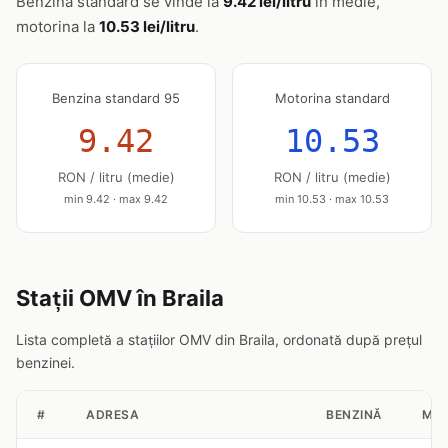
Benzina standard se vinde la
9.42 lei/litru
în medie,
motorina la
10.53 lei/litru
.
Benzina standard 95
Motorina standard
9.42
10.53
RON / litru (medie)
RON / litru (medie)
min 9.42 · max 9.42
min 10.53 · max 10.53
Stații OMV în Braila
Lista completă a stațiilor OMV din Braila, ordonată după prețul
benzinei.
#
ADRESA
BENZINĂ
MOT