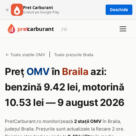
Pret Carburant
×
Deschide
Gratuit pe Google Play
|
← Toate stațiile OMV
Toate prețurile Braila
Preț
OMV
în
Braila
azi:
benzină 9.42 lei, motorină
10.53 lei — 9 august 2026
PretCarburant.ro monitorizează
2 stații OMV
în Braila,
județul Braila. Prețurile sunt actualizate la fiecare 2 ore.