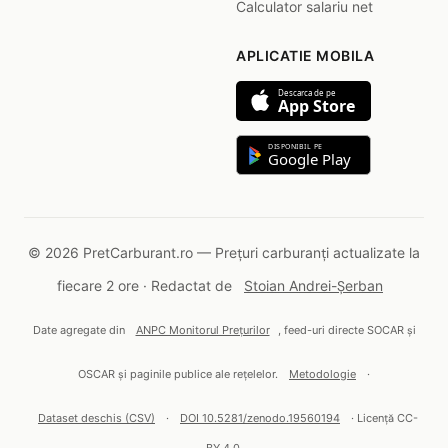
Calculator salariu net
APLICATIE MOBILA
Descarca de pe
App Store
DISPONIBIL PE
Google Play
© 2026 PretCarburant.ro — Prețuri carburanți actualizate la
fiecare 2 ore · Redactat de
Stoian Andrei-Șerban
Date agregate din
ANPC Monitorul Prețurilor
, feed-uri directe SOCAR și
OSCAR și paginile publice ale rețelelor.
Metodologie
·
Dataset deschis (CSV)
·
DOI 10.5281/zenodo.19560194
· Licență CC-