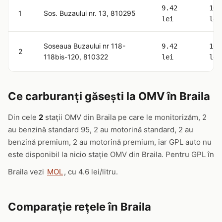
9.42
10.
1
Sos. Buzaului nr. 13, 810295
lei
lei
Soseaua Buzaului nr 118-
9.42
10.
2
118bis-120, 810322
lei
lei
Ce carburanți găsești la OMV în Braila
Din cele
2
stații OMV din Braila pe care le monitorizăm, 2
au benzină standard 95, 2 au motorină standard, 2 au
benzină premium, 2 au motorină premium, iar GPL auto nu
este disponibil la nicio stație OMV din Braila. Pentru GPL în
Braila vezi
MOL
, cu 4.6 lei/litru.
Comparație rețele în Braila