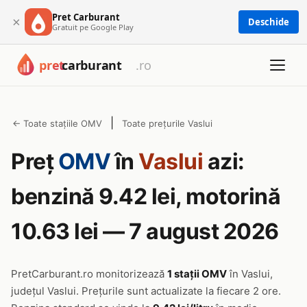
Pret Carburant
×
Deschide
Gratuit pe Google Play
|
← Toate stațiile OMV
Toate prețurile Vaslui
Preț
OMV
în
Vaslui
azi:
benzină 9.42 lei, motorină
10.63 lei — 7 august 2026
PretCarburant.ro monitorizează
1 stații OMV
în Vaslui,
județul Vaslui. Prețurile sunt actualizate la fiecare 2 ore.