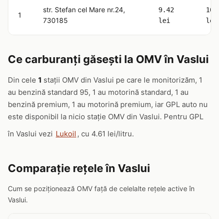
str. Stefan cel Mare nr.24,
9.42
10.
1
730185
lei
lei
Ce carburanți găsești la OMV în Vaslui
Din cele
1
stații OMV din Vaslui pe care le monitorizăm, 1
au benzină standard 95, 1 au motorină standard, 1 au
benzină premium, 1 au motorină premium, iar GPL auto nu
este disponibil la nicio stație OMV din Vaslui. Pentru GPL
în Vaslui vezi
Lukoil
, cu 4.61 lei/litru.
Comparație rețele în Vaslui
Cum se poziționează OMV față de celelalte rețele active în
Vaslui.