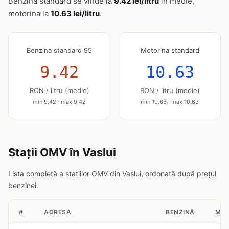
Benzina standard se vinde la
9.42 lei/litru
în medie,
motorina la
10.63 lei/litru
.
Benzina standard 95
Motorina standard
9.42
10.63
RON / litru (medie)
RON / litru (medie)
min 9.42 · max 9.42
min 10.63 · max 10.63
Stații OMV în Vaslui
Lista completă a stațiilor OMV din Vaslui, ordonată după prețul
benzinei.
#
ADRESA
BENZINĂ
MOT