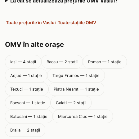
La cât se actualizează prețurile OMV Vaslui?
Toate prețurile în Vaslui
Toate stațiile OMV
OMV în alte orașe
Iasi — 4 stații
Bacau — 2 stații
Roman — 1 stație
Adjud — 1 stație
Targu Frumos — 1 stație
Tecuci — 1 stație
Piatra Neamt — 1 stație
Focsani — 1 stație
Galati — 2 stații
Botosani — 1 stație
Miercurea Ciuc — 1 stație
Braila — 2 stații