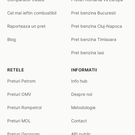
Cel mai ieftin combustibil
Pret benzina Bucuresti
Raporteaza un pret
Pret benzina Cluj-Napoca
Blog
Pret benzina Timisoara
Pret benzina Iasi
RETELE
INFORMATII
Preturi Petrom
Info hub
Preturi OMV
Despre noi
Preturi Rompetrol
Metodologie
Preturi MOL
Contact
Preturi Gazprom
API public