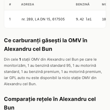
#
ADRESA
BENZINĂ
MOT
1
nr. 289, LA DN 15, 617505
9.42 lei
10.5
Ce carburanți găsești la OMV în
Alexandru cel Bun
Din cele
1
stații OMV din Alexandru cel Bun pe care le
monitorizăm, 1 au benzină standard 95, 1 au motorină
standard, 1 au benzină premium, 1 au motorină premium,
iar GPL auto nu este disponibil la nicio stație OMV din
Alexandru cel Bun.
Comparație rețele în Alexandru cel
Bun