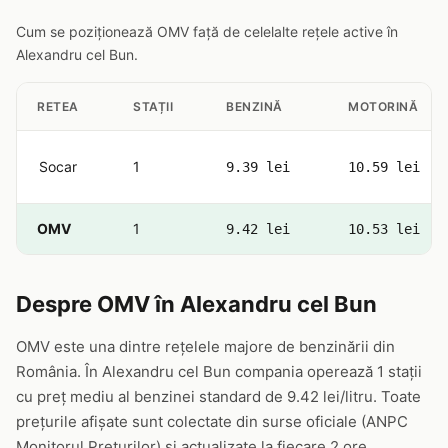
Cum se poziționează OMV față de celelalte rețele active în
Alexandru cel Bun.
RETEA
STAȚII
BENZINĂ
MOTORINĂ
Socar
1
9.39 lei
10.59 lei
OMV
1
9.42 lei
10.53 lei
Despre OMV în Alexandru cel Bun
OMV este una dintre rețelele majore de benzinării din
România. În Alexandru cel Bun compania operează 1 stații
cu preț mediu al benzinei standard de 9.42 lei/litru. Toate
prețurile afișate sunt colectate din surse oficiale (ANPC
Monitorul Prețurilor) și actualizate la fiecare 2 ore.