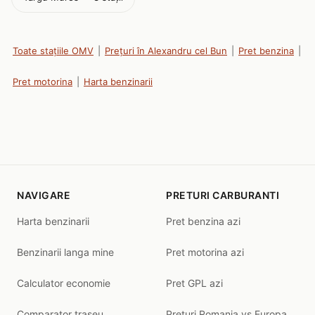
Toate stațiile OMV
|
Prețuri în Alexandru cel Bun
|
Pret benzina
|
Pret motorina
|
Harta benzinarii
NAVIGARE
PRETURI CARBURANTI
Harta benzinarii
Pret benzina azi
Benzinarii langa mine
Pret motorina azi
Calculator economie
Pret GPL azi
Comparator traseu
Preturi Romania vs Europa