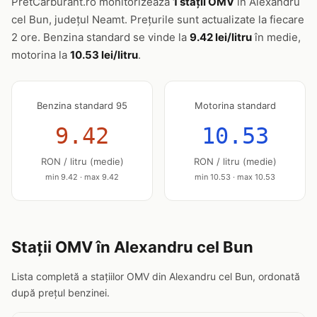
PretCarburant.ro monitorizează
1 stații OMV
în Alexandru
cel Bun, județul Neamt. Prețurile sunt actualizate la fiecare
2 ore. Benzina standard se vinde la
9.42 lei/litru
în medie,
motorina la
10.53 lei/litru
.
Benzina standard 95
Motorina standard
9.42
10.53
RON / litru (medie)
RON / litru (medie)
min 9.42 · max 9.42
min 10.53 · max 10.53
Stații OMV în Alexandru cel Bun
Lista completă a stațiilor OMV din Alexandru cel Bun, ordonată
după prețul benzinei.