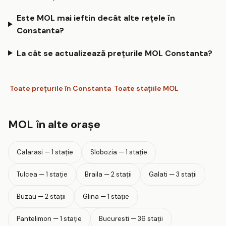
Este MOL mai ieftin decât alte rețele în
Constanta?
La cât se actualizează prețurile MOL Constanta?
Toate prețurile în Constanta
Toate stațiile MOL
MOL în alte orașe
Calarasi — 1 stație
Slobozia — 1 stație
Tulcea — 1 stație
Braila — 2 stații
Galati — 3 stații
Buzau — 2 stații
Glina — 1 stație
Pantelimon — 1 stație
Bucuresti — 36 stații