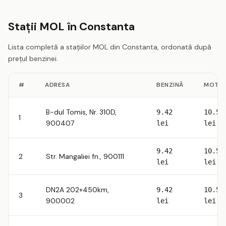
Stații MOL în Constanta
Lista completă a stațiilor MOL din Constanta, ordonată după
prețul benzinei.
#
ADRESA
BENZINĂ
MOTOR
B-dul Tomis, Nr. 310D,
9.42
10.53
1
900407
lei
lei
9.42
10.53
2
Str. Mangaliei fn., 900111
lei
lei
DN2A 202+450km,
9.42
10.53
3
900002
lei
lei