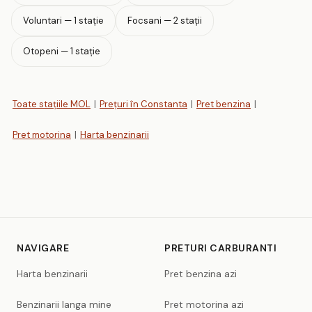
Voluntari — 1 stație
Focsani — 2 stații
Otopeni — 1 stație
Toate stațiile MOL
|
Prețuri în Constanta
|
Pret benzina
|
Pret motorina
|
Harta benzinarii
NAVIGARE
PRETURI CARBURANTI
Harta benzinarii
Pret benzina azi
Benzinarii langa mine
Pret motorina azi