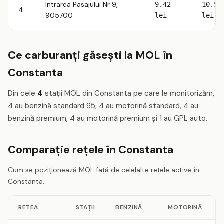
Intrarea Pasajului Nr 9,
9.42
10.53
4
905700
lei
lei
Ce carburanți găsești la MOL în
Constanta
Din cele
4
stații MOL din Constanta pe care le monitorizăm,
4 au benzină standard 95, 4 au motorină standard, 4 au
benzină premium, 4 au motorină premium și 1 au GPL auto.
Comparație rețele în Constanta
Cum se poziționează MOL față de celelalte rețele active în
Constanta.
RETEA
STAȚII
BENZINĂ
MOTORINĂ