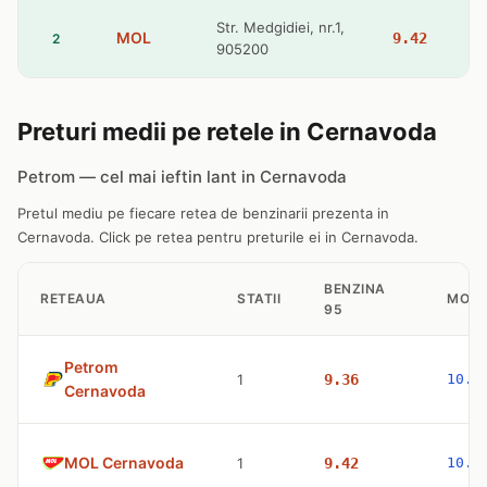
Str. Medgidiei, nr.1,
MOL
9.42
2
905200
Preturi medii pe retele in Cernavoda
Petrom — cel mai ieftin lant in Cernavoda
Pretul mediu pe fiecare retea de benzinarii prezenta in
Cernavoda. Click pe retea pentru preturile ei in Cernavoda.
BENZINA
RETEAUA
STATII
MOTO
95
Petrom
1
9.36
10.4
Cernavoda
MOL Cernavoda
1
9.42
10.5