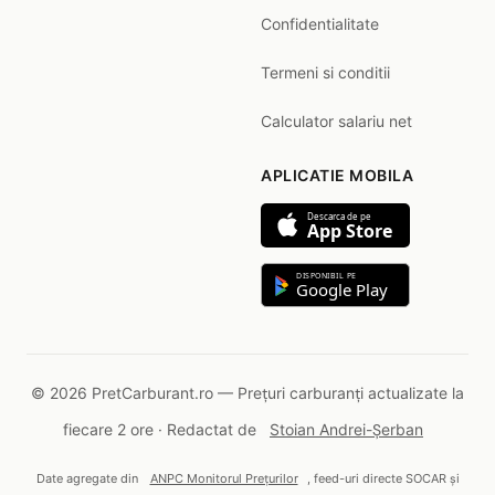
Confidentialitate
Termeni si conditii
Calculator salariu net
APLICATIE MOBILA
Descarca de pe
App Store
DISPONIBIL PE
Google Play
© 2026 PretCarburant.ro — Prețuri carburanți actualizate la
fiecare 2 ore · Redactat de
Stoian Andrei-Șerban
Date agregate din
ANPC Monitorul Prețurilor
, feed-uri directe SOCAR și