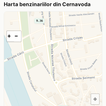
Harta benzinariilor din Cernavoda
9.36
+
−