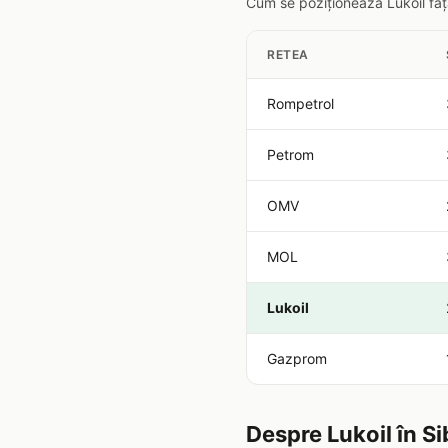
Cum se poziționează Lukoil față 
RETEA
Rompetrol
Petrom
OMV
MOL
Lukoil
Gazprom
Despre Lukoil în Si