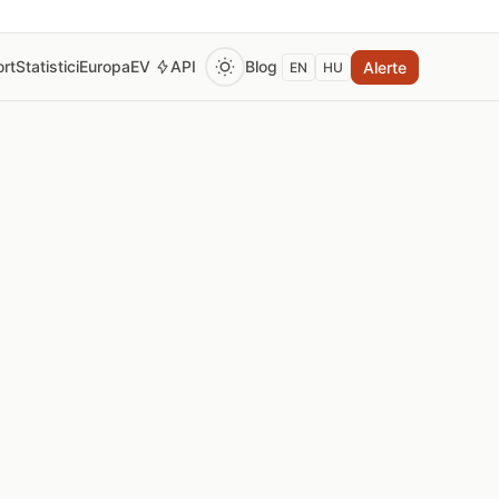
rt
Statistici
Europa
EV
API
Blog
Alerte
EN
HU