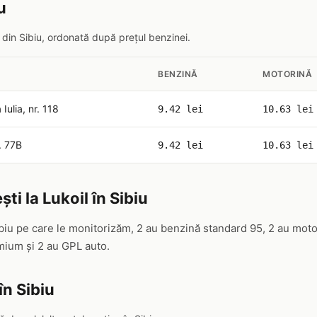
u
l din Sibiu, ordonată după prețul benzinei.
BENZINĂ
MOTORINĂ
Iulia, nr. 118
9.42 lei
10.63 lei
r. 77B
9.42 lei
10.63 lei
ti la Lukoil în Sibiu
Sibiu pe care le monitorizăm, 2 au benzină standard 95, 2 au mot
ium și 2 au GPL auto.
în Sibiu