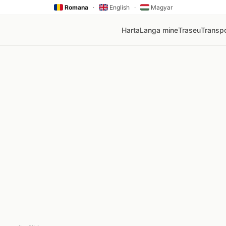
Romana
·
English
·
Magyar
Harta
Langa mine
Traseu
Transpo