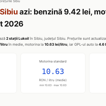
prețurile Sibiu
Sibiu
azi: benzină 9.42 lei, mo
st 2026
ează
2 stații Lukoil
în Sibiu, județul Sibiu. Prețurile sunt actualiz
/litru
în medie, motorina la
10.63 lei/litru
, iar GPL-ul auto la
4.6 l
Motorina standard
10.63
RON / litru (medie)
min 10.63 · max 10.63