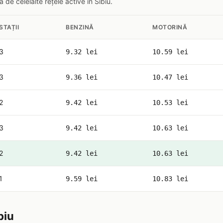
de celelalte rețele active în Sibiu.
STAȚII
BENZINĂ
MOTORINĂ
3
9.32 lei
10.59 lei
3
9.36 lei
10.47 lei
2
9.42 lei
10.53 lei
3
9.42 lei
10.63 lei
2
9.42 lei
10.63 lei
1
9.59 lei
10.83 lei
biu