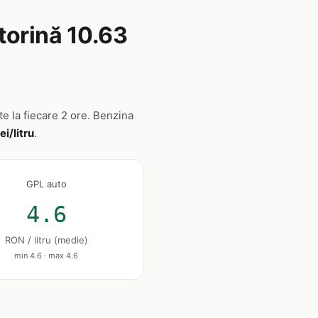
torină 10.63
ate la fiecare 2 ore. Benzina
ei/litru
.
GPL auto
4.6
RON / litru (medie)
min 4.6 · max 4.6