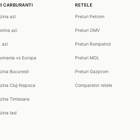
I CARBURANTI
RETELE
zina azi
Preturi Petrom
orina azi
Preturi OMV
 azi
Preturi Rompetrol
Romania vs Europa
Preturi MOL
zina Bucuresti
Preturi Gazprom
nzina Cluj-Napoca
Comparator retele
zina Timisoara
zina Iasi