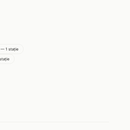
 — 1 stație
stație