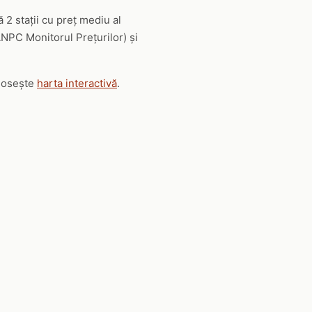
2 stații cu preț mediu al
(ANPC Monitorul Prețurilor) și
olosește
harta interactivă
.