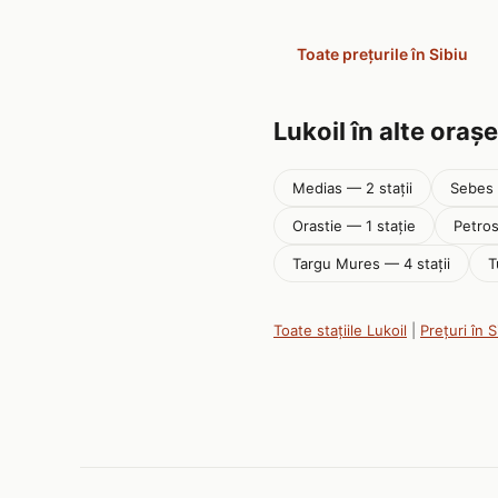
Toate prețurile în Sibiu
Lukoil în alte orașe
Medias — 2 stații
Sebes 
Orastie — 1 stație
Petros
Targu Mures — 4 stații
T
Toate stațiile Lukoil
|
Prețuri în S