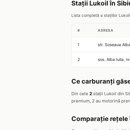
Stații Lukoil în Sibi
Lista completă a stațiilor Lukoi
#
ADRESA
1
str. Soseaua Alba 
2
sos. Alba Iulia, n
Ce carburanți găseș
Din cele
2
stații Lukoil din 
premium, 2 au motorină prem
Comparație rețele 