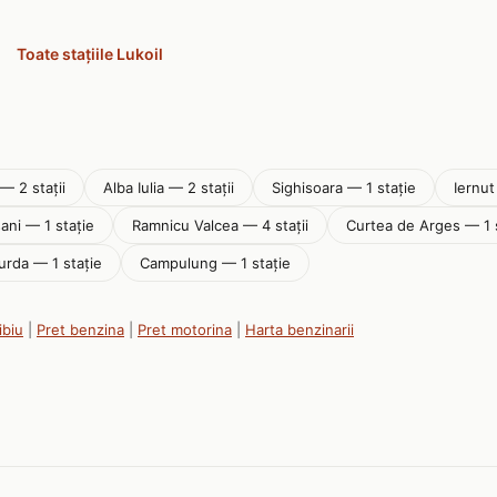
Toate stațiile Lukoil
— 2 stații
Alba Iulia — 2 stații
Sighisoara — 1 stație
Iernut
ani — 1 stație
Ramnicu Valcea — 4 stații
Curtea de Arges — 1 
urda — 1 stație
Campulung — 1 stație
ibiu
|
Pret benzina
|
Pret motorina
|
Harta benzinarii