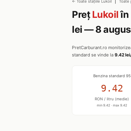
|
← Toate stațiile Lukoil
Toate 
Preț
Lukoil
în
lei — 8 augu
PretCarburant.ro monitoriz
standard se vinde la
9.42 lei
Benzina standard 95
9.42
RON / litru (medie)
min 9.42 · max 9.42