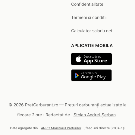
Confidentialitate
Termeni si conditii
Calculator salariu net
APLICATIE MOBILA
Descarca de pe
App Store
DISPONIBIL PE
Google Play
© 2026 PretCarburant.ro — Prețuri carburanți actualizate la
fiecare 2 ore · Redactat de
Stoian Andrei-Șerban
Date agregate din
ANPC Monitorul Prețurilor
, feed-uri directe SOCAR și