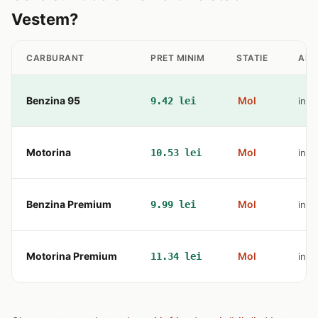
Vestem?
CARBURANT
PRET MINIM
STATIE
ADR
Benzina 95
Mol
9.42 lei
inte
Motorina
Mol
10.53 lei
inte
Benzina Premium
Mol
9.99 lei
inte
Motorina Premium
Mol
11.34 lei
inte