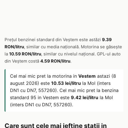
Prețul benzinei standard din Veştem este astăzi
9.39
RON/litru
, similar cu media națională. Motorina se găsește
la
10.59 RON/litru
, similar cu nivelul național. GPL-ul auto
din Veştem costă
4.59 RON/litru
.
Cel mai mic pret la motorina in
Vestem
astazi (8
august 2026) este
10.53 lei/litru
la Mol (inters
DN1 cu DN7, 557260). Cel mai mic pret la benzina
standard 95 in Vestem este
9.42 lei/litru
la Mol
(inters DN1 cu DN7, 557260).
Care sunt cele mai ieftine statii in