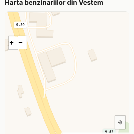
Harta benzinariilor din Vestem
9.59
+
−
9.42