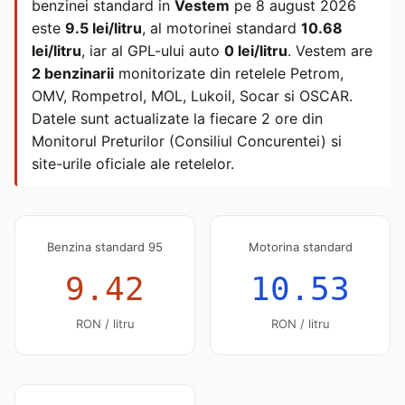
benzinei standard in
Vestem
pe
8 august 2026
este
9.5 lei/litru
, al motorinei standard
10.68
lei/litru
, iar al GPL-ului auto
0 lei/litru
. Vestem are
2 benzinarii
monitorizate din retelele Petrom,
OMV, Rompetrol, MOL, Lukoil, Socar si OSCAR.
Datele sunt actualizate la fiecare 2 ore din
Monitorul Preturilor (Consiliul Concurentei) si
site-urile oficiale ale retelelor.
Benzina standard 95
Motorina standard
9.42
10.53
RON / litru
RON / litru