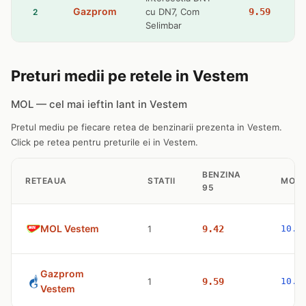
Gazprom
cu DN7, Com
9.59
2
Selimbar
Preturi medii pe retele in Vestem
MOL — cel mai ieftin lant in Vestem
Pretul mediu pe fiecare retea de benzinarii prezenta in Vestem.
Click pe retea pentru preturile ei in Vestem.
BENZINA
RETEAUA
STATII
MOTO
95
MOL Vestem
1
9.42
10.5
Gazprom
1
9.59
10.8
Vestem