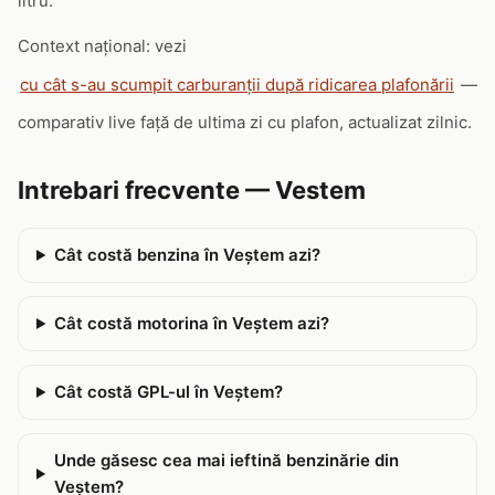
litru.
Context național: vezi
cu cât s-au scumpit carburanții după ridicarea plafonării
—
comparativ live față de ultima zi cu plafon, actualizat zilnic.
Intrebari frecvente — Vestem
Cât costă benzina în Veştem azi?
Cât costă motorina în Veştem azi?
Cât costă GPL-ul în Veştem?
Unde găsesc cea mai ieftină benzinărie din
Veştem?