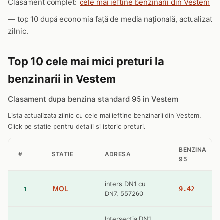
Clasament complet:
cele mai ieftine benzinării din Vestem
— top 10 după economia față de media națională, actualizat
zilnic.
Top 10 cele mai mici preturi la
benzinarii in Vestem
Clasament dupa benzina standard 95 in Vestem
Lista actualizata zilnic cu cele mai ieftine benzinarii din Vestem.
Click pe statie pentru detalii si istoric preturi.
BENZINA
#
STATIE
ADRESA
95
inters DN1 cu
MOL
9.42
1
DN7, 557260
Intersectia DN1