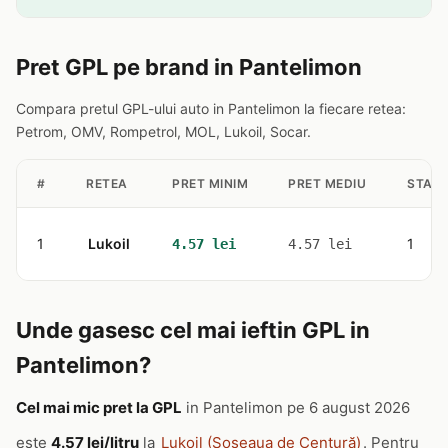
Pret GPL pe brand in Pantelimon
Compara pretul GPL-ului auto in Pantelimon la fiecare retea:
Petrom, OMV, Rompetrol, MOL, Lukoil, Socar.
#
RETEA
PRET MINIM
PRET MEDIU
STATI
1
Lukoil
1
4.57 lei
4.57 lei
Unde gasesc cel mai ieftin GPL in
Pantelimon?
Cel mai mic pret la GPL
in Pantelimon pe 6 august 2026
este
4.57 lei/litru
la
Lukoil (Șoseaua de Centură)
. Pentru