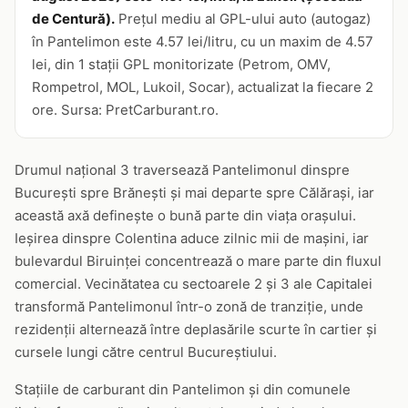
de Centură).
Prețul mediu al GPL-ului auto (autogaz)
în Pantelimon este 4.57 lei/litru, cu un maxim de 4.57
lei, din 1 stații GPL monitorizate (Petrom, OMV,
Rompetrol, MOL, Lukoil, Socar), actualizat la fiecare 2
ore. Sursa: PretCarburant.ro.
Drumul național 3 traversează Pantelimonul dinspre
București spre Brănești și mai departe spre Călărași, iar
această axă definește o bună parte din viața orașului.
Ieșirea dinspre Colentina aduce zilnic mii de mașini, iar
bulevardul Biruinței concentrează o mare parte din fluxul
comercial. Vecinătatea cu sectoarele 2 și 3 ale Capitalei
transformă Pantelimonul într-o zonă de tranziție, unde
rezidenții alternează între deplasările scurte în cartier și
cursele lungi către centrul Bucureștiului.
Stațiile de carburant din Pantelimon și din comunele