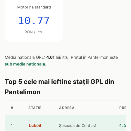
Motorina standard
10.77
RON / litru
Media nationala GPL:
4.61
lei/litru. Pretul in Pantelimon este
sub media nationala
.
Top 5 cele mai ieftine stații GPL din
Pantelimon
#
STATIE
ADRESA
PRET 
1
Lukoil
Șoseaua de Centură
4.57 