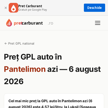
Pret Carburant
×
Deschide
Gratuit pe Google Play
← Pret GPL national
Preț GPL auto în
Pantelimon
azi — 6 august
2026
Cel mai mic preț la GPL auto în Pantelimon azi (6
august 2026) este 4.57 lei/litru, la Lukoil (Șoseaua