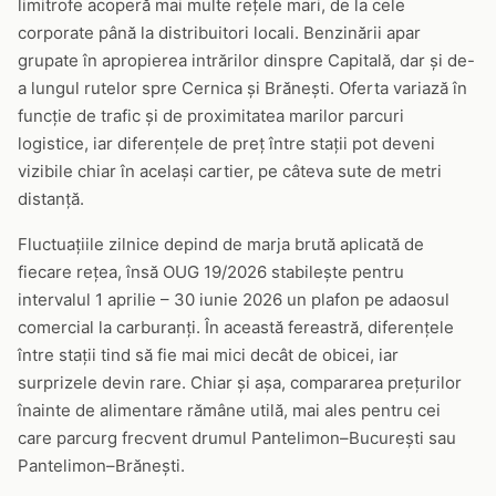
limitrofe acoperă mai multe rețele mari, de la cele
corporate până la distribuitori locali. Benzinării apar
grupate în apropierea intrărilor dinspre Capitală, dar și de-
a lungul rutelor spre Cernica și Brănești. Oferta variază în
funcție de trafic și de proximitatea marilor parcuri
logistice, iar diferențele de preț între stații pot deveni
vizibile chiar în același cartier, pe câteva sute de metri
distanță.
Fluctuațiile zilnice depind de marja brută aplicată de
fiecare rețea, însă OUG 19/2026 stabilește pentru
intervalul 1 aprilie – 30 iunie 2026 un plafon pe adaosul
comercial la carburanți. În această fereastră, diferențele
între stații tind să fie mai mici decât de obicei, iar
surprizele devin rare. Chiar și așa, compararea prețurilor
înainte de alimentare rămâne utilă, mai ales pentru cei
care parcurg frecvent drumul Pantelimon–București sau
Pantelimon–Brănești.