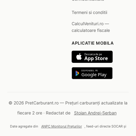
Termeni si conditii
CalculVenituri.ro —
calculatoare fiscale
APLICATIE MOBILA
Descarca de pe
App Store
DISPONIBIL PE
Google Play
© 2026 PretCarburant.ro — Prețuri carburanți actualizate la
fiecare 2 ore · Redactat de
Stoian Andrei-Șerban
Date agregate din
ANPC Monitorul Prețurilor
, feed-uri directe SOCAR și