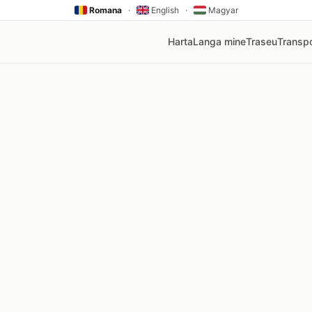
Romana
·
English
·
Magyar
Harta
Langa mine
Traseu
Transpo