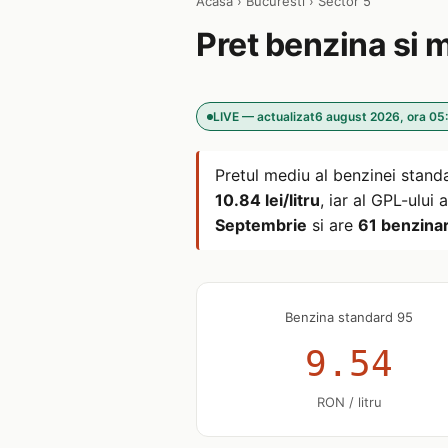
Acasa
›
Bucuresti
›
Sector 5
Pret benzina si 
LIVE — actualizat
6 august 2026, ora 05
Pretul mediu al benzinei stand
10.84 lei/litru
, iar al GPL-ului
Septembrie
si are
61 benzinar
Benzina standard 95
9.54
RON / litru