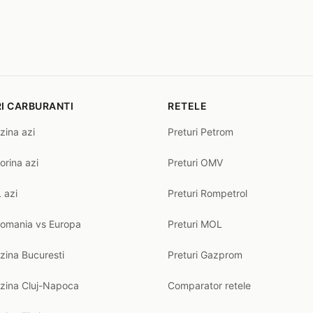
I CARBURANTI
RETELE
zina azi
Preturi Petrom
orina azi
Preturi OMV
 azi
Preturi Rompetrol
Romania vs Europa
Preturi MOL
zina Bucuresti
Preturi Gazprom
nzina Cluj-Napoca
Comparator retele