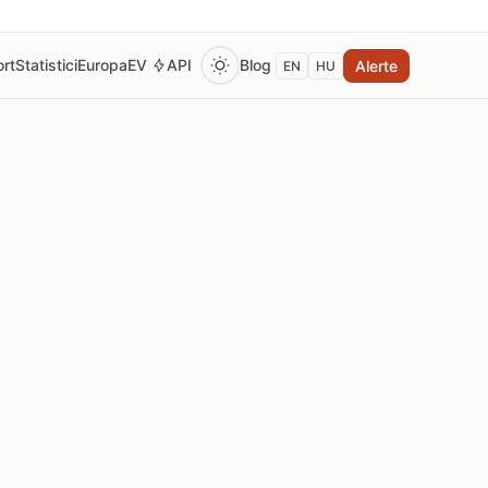
rt
Statistici
Europa
EV
API
Blog
Alerte
EN
HU