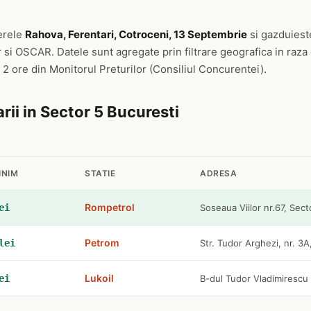
ierele
Rahova, Ferentari, Cotroceni, 13 Septembrie
si gazduieste
si OSCAR. Datele sunt agregate prin filtrare geografica in raza 
re 2 ore din Monitorul Preturilor (Consiliul Concurentei).
rii in Sector 5 Bucuresti
INIM
STATIE
ADRESA
Rompetrol
ei
Soseaua Viilor nr.67, Sect
Petrom
lei
Str. Tudor Arghezi, nr. 3A
Lukoil
ei
B-dul Tudor Vladimirescu