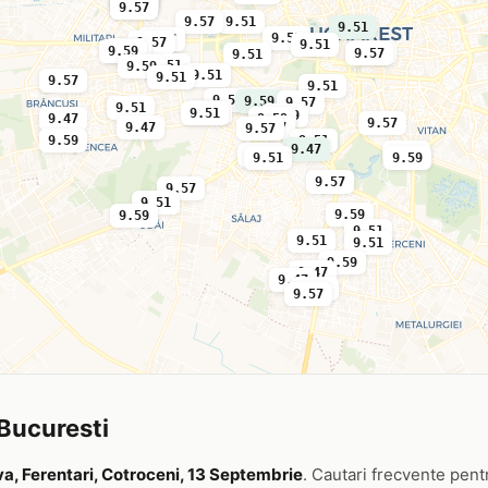
9.51
9.47
9.57
9.57
9.51
9.51
9.51
9.57
9.57
9.51
9.57
9.59
9.57
9.57
9.51
9.51
9.59
9.51
9.51
9.57
9.51
9.51
9.57
9.59
9.57
9.51
9.57
9.51
9.59
9.47
9.59
9.57
9.47
9.57
9.57
9.59
9.51
9.47
9.59
9.51
9.51
9.59
9.57
9.57
9.51
9.59
9.59
9.51
9.51
9.51
9.59
9.47
9.47
9.47
9.57
 Bucuresti
a, Ferentari, Cotroceni, 13 Septembrie
. Cautari frecvente pent