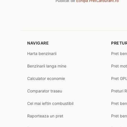
Publicat de
Echipa PretCarburant.ro
NAVIGARE
PRETUR
Harta benzinarii
Pret ben
Benzinarii langa mine
Pret mot
Calculator economie
Pret GPL
Comparator traseu
Preturi 
Cel mai ieftin combustibil
Pret ben
Raporteaza un pret
Pret be