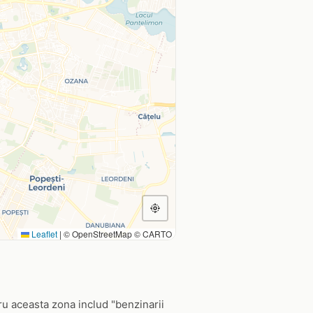
Leaflet
|
© OpenStreetMap © CARTO
ru aceasta zona includ "benzinarii