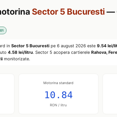
motorina
Sector 5 Bucuresti
— 
:01
ard in
Sector 5 Bucuresti
pe
6 august 2026
este
9.54 lei/li
 auto
4.58 lei/litru
. Sector 5 acopera cartierele
Rahova, Fere
ii
monitorizate.
Motorina standard
10.84
RON / litru