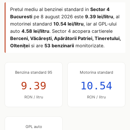
Pretul mediu al benzinei standard in
Sector 4
Bucuresti
pe
8 august 2026
este
9.39 lei/litru
, al
motorinei standard
10.54 lei/litru
, iar al GPL-ului
auto
4.58 lei/litru
. Sector 4 acopera cartierele
Berceni, Văcărești, Apărătorii Patriei, Tineretului,
Olteniței
si are
53 benzinarii
monitorizate.
Benzina standard 95
Motorina standard
9.39
10.54
RON / litru
RON / litru
GPL auto