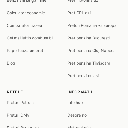
Benzinarii langa mine
Pret motorina azi
Calculator economie
Pret GPL azi
Comparator traseu
Preturi Romania vs Europa
Cel mai ieftin combustibil
Pret benzina Bucuresti
Raporteaza un pret
Pret benzina Cluj-Napoca
Blog
Pret benzina Timisoara
Pret benzina Iasi
RETELE
INFORMATII
Preturi Petrom
Info hub
Preturi OMV
Despre noi
Preturi Rompetrol
Metodologie