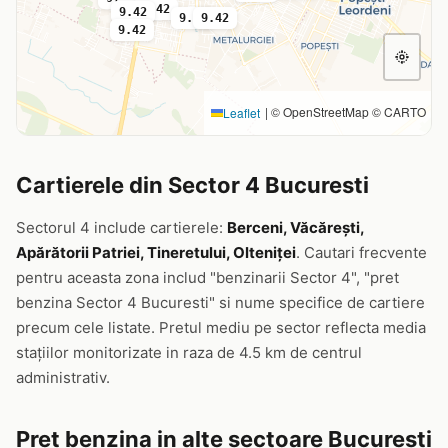
9.32
9.42
9.42
9.42
9.42
9.42
|
© OpenStreetMap © CARTO
Leaflet
Cartierele din Sector 4 Bucuresti
Sectorul 4 include cartierele:
Berceni, Văcărești,
Apărătorii Patriei, Tineretului, Olteniței
. Cautari frecvente
pentru aceasta zona includ "benzinarii Sector 4", "pret
benzina Sector 4 Bucuresti" si nume specifice de cartiere
precum cele listate. Pretul mediu pe sector reflecta media
stațiilor monitorizate in raza de 4.5 km de centrul
administrativ.
Pret benzina in alte sectoare Bucuresti