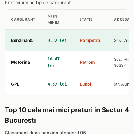
Pret minim pe tip de carburant
PRET
CARBURANT
STATIE
ADRESA
MINIM
Benzina 95
Rompetrol
9.32 lei
Sos. Viilor
10.47
Sos. Mihai 
Motorina
Petrom
30337
lei
GPL
Lukoil
4.57 lei
str. Alunis
Top 10 cele mai mici preturi in Sector 4
Bucuresti
Clasament dupa benzina standard 95