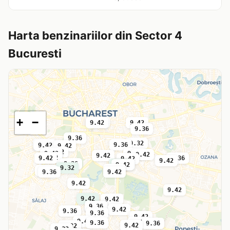
Harta benzinariilor din Sector 4
Bucuresti
+
−
9.42
9.42
9.42
9.36
9.36
9.32
9.36
9.36
9.42
9.42
9.42
9.42
9.36
9.42
9.42
9.42
9.42
9.36
9.42
9.42
9.36
9.36
9.32
9.42
9.32
9.42
9.36
9.36
9.42
9.42
9.42
9.42
9.42
9.36
9.36
9.42
9.36
9.36
9.36
9.42
9.42
9.42
9.36
9.36
9.42
9.32
9.32