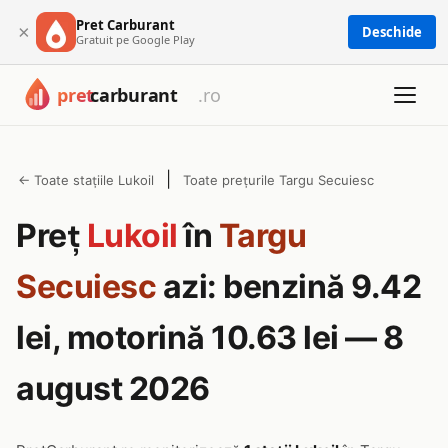
Pret Carburant
×
Deschide
Gratuit pe Google Play
|
← Toate stațiile Lukoil
Toate prețurile Targu Secuiesc
Preț
Lukoil
în
Targu
Secuiesc
azi: benzină 9.42
lei, motorină 10.63 lei — 8
august 2026