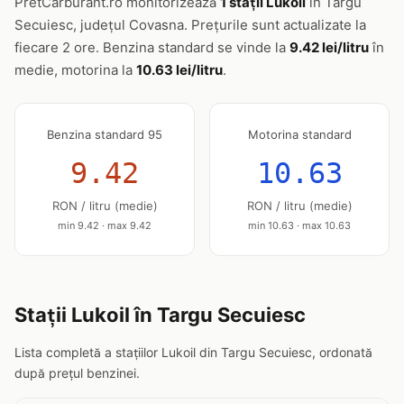
PretCarburant.ro monitorizează
1 stații Lukoil
în Targu
Secuiesc, județul Covasna. Prețurile sunt actualizate la
fiecare 2 ore. Benzina standard se vinde la
9.42 lei/litru
în
medie, motorina la
10.63 lei/litru
.
Benzina standard 95
Motorina standard
9.42
10.63
RON / litru (medie)
RON / litru (medie)
min 9.42 · max 9.42
min 10.63 · max 10.63
Stații Lukoil în Targu Secuiesc
Lista completă a stațiilor Lukoil din Targu Secuiesc, ordonată
după prețul benzinei.