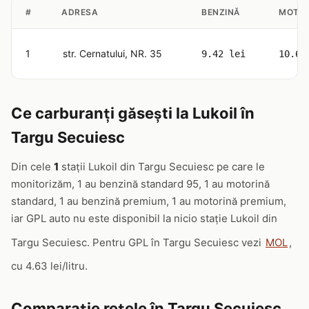
#
ADRESA
BENZINĂ
MOTOR
1
str. Cernatului, NR. 35
9.42 lei
10.63
Ce carburanți găsești la Lukoil în
Targu Secuiesc
Din cele
1
stații Lukoil din Targu Secuiesc pe care le
monitorizăm, 1 au benzină standard 95, 1 au motorină
standard, 1 au benzină premium, 1 au motorină premium,
iar GPL auto nu este disponibil la nicio stație Lukoil din
Targu Secuiesc. Pentru GPL în Targu Secuiesc vezi
MOL
,
cu 4.63 lei/litru.
Comparație rețele în Targu Secuiesc