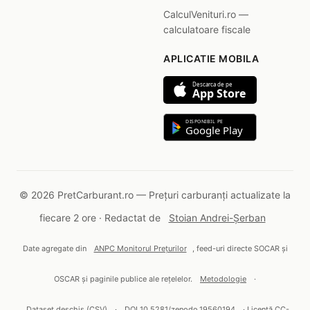
CalculVenituri.ro —
calculatoare fiscale
APLICATIE MOBILA
Descarca de pe
App Store
DISPONIBIL PE
Google Play
© 2026 PretCarburant.ro — Prețuri carburanți actualizate la
fiecare 2 ore · Redactat de
Stoian Andrei-Șerban
Date agregate din
ANPC Monitorul Prețurilor
, feed-uri directe SOCAR și
OSCAR și paginile publice ale rețelelor.
Metodologie
·
Dataset deschis (CSV)
·
DOI 10.5281/zenodo.19560194
· Licență CC-