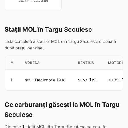
min 4.63 · max 4.63
Stații MOL în Targu Secuiesc
Lista completă a stațiilor MOL din Targu Secuiesc, ordonată
după prețul benzinei.
#
ADRESA
BENZINĂ
MOTORINĂ
1
str. 1 Decembrie 1918
9.57 lei
10.83 le
Ce carburanți găsești la MOL în Targu
Secuiesc
Din cele
1
stații MOL din Targu Secuiesc pe care le