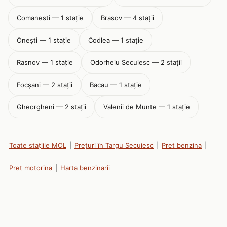
Comanesti — 1 stație
Brasov — 4 stații
Onești — 1 stație
Codlea — 1 stație
Rasnov — 1 stație
Odorheiu Secuiesc — 2 stații
Focşani — 2 stații
Bacau — 1 stație
Gheorgheni — 2 stații
Valenii de Munte — 1 stație
Toate stațiile MOL
|
Prețuri în Targu Secuiesc
|
Pret benzina
|
Pret motorina
|
Harta benzinarii