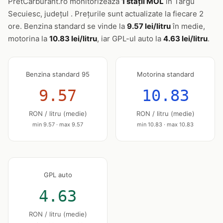
PretCarburant.ro monitorizează
1 stații MOL
în Targu
Secuiesc, județul . Prețurile sunt actualizate la fiecare 2
ore. Benzina standard se vinde la
9.57 lei/litru
în medie,
motorina la
10.83 lei/litru
, iar GPL-ul auto la
4.63 lei/litru
.
Benzina standard 95
Motorina standard
9.57
10.83
RON / litru (medie)
RON / litru (medie)
min 9.57 · max 9.57
min 10.83 · max 10.83
GPL auto
4.63
RON / litru (medie)