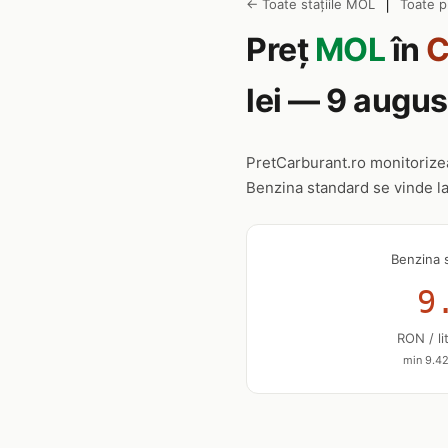
|
← Toate stațiile MOL
Toate p
Preț
MOL
în
C
lei — 9 augu
PretCarburant.ro monitoriz
Benzina standard se vinde l
Benzina 
9
RON / li
min 9.42