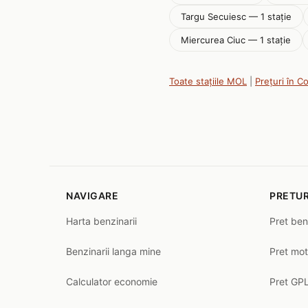
Targu Secuiesc — 1 stație
Miercurea Ciuc — 1 stație
Toate stațiile MOL
|
Prețuri în C
NAVIGARE
PRETUR
Harta benzinarii
Pret ben
Benzinarii langa mine
Pret mot
Calculator economie
Pret GPL