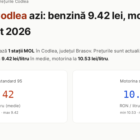
rețurile Codlea
odlea
azi: benzină 9.42 lei, m
st 2026
ează
1 stații MOL
în Codlea, județul Brasov. Prețurile sunt actuali
a
9.42 lei/litru
în medie, motorina la
10.53 lei/litru
.
standard 95
Motorina 
.42
10
tru (medie)
RON / litr
 · max 9.42
min 10.53 ·