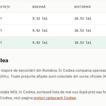
STAȚII
BENZINĂ
MOTORINĂ
1
9.32 lei
10.53 lei
1
9.42 lei
10.53 lei
1
9.42 lei
10.53 lei
lea
 majore de benzinării din România. În Codlea compania operează 
/litru. Toate prețurile afișate sunt colectate din surse oficiale 
ă stație MOL în Codlea, sortează lista de mai sus după preț sau 
 Codlea, vezi pagina
prețuri carburanți Codlea
.