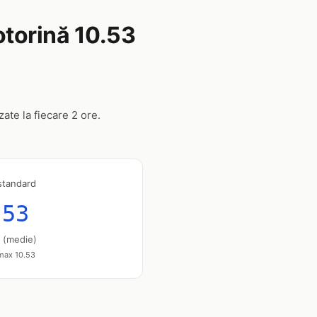
otorină 10.53
zate la fiecare 2 ore.
standard
.53
u (medie)
 max 10.53