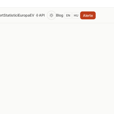
rt
Statistici
Europa
EV
API
Blog
Alerte
EN
HU