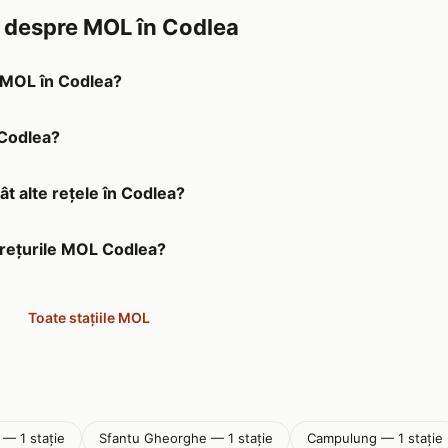
e despre MOL în Codlea
a MOL în Codlea?
 Codlea?
t alte rețele în Codlea?
prețurile MOL Codlea?
Toate stațiile MOL
— 1 stație
Sfantu Gheorghe — 1 stație
Campulung — 1 stație