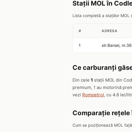
Stații MOL în Codl
Lista completă a stațiilor MOL
#
ADRESA
1
str.Barsei, nr.
Ce carburanți găse
Din cele
1
stații MOL din Cod
premium, 1 au motorină premi
vezi
Rompetrol
, cu 4.6 lei/lit
Comparație rețele 
Cum se poziționează MOL față d