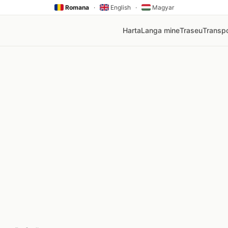
Romana
·
English
·
Magyar
Harta
Langa mine
Traseu
Transpo