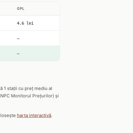
GPL
4.6 lei
—
—
1 stații cu preț mediu al
(ANPC Monitorul Prețurilor) și
folosește
harta interactivă
.