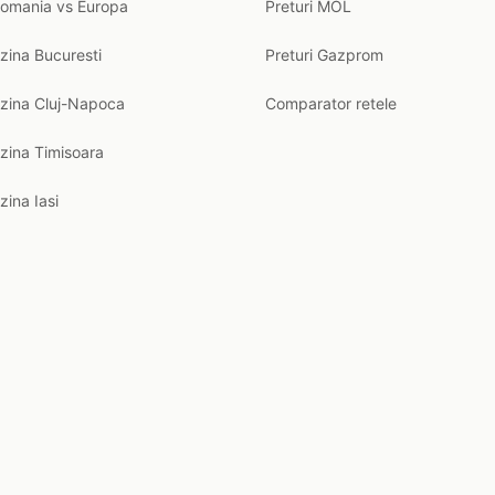
Romania vs Europa
Preturi MOL
zina Bucuresti
Preturi Gazprom
nzina Cluj-Napoca
Comparator retele
zina Timisoara
zina Iasi