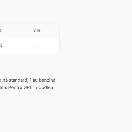
Ă
GPL
i
—
rină standard, 1 au benzină
dlea. Pentru GPL în Codlea