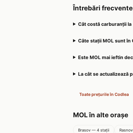
Întrebări frecvent
Cât costă carburanții l
Câte stații MOL sunt în
Este MOL mai ieftin decâ
La cât se actualizează 
Toate prețurile în Codlea
MOL în alte orașe
Brasov — 4 stații
Rasnov 