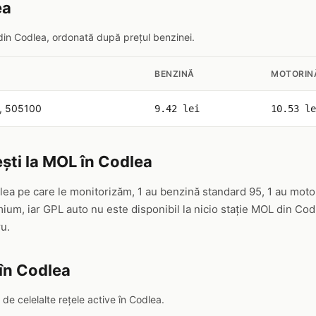
ea
 din Codlea, ordonată după prețul benzinei.
BENZINĂ
MOTORIN
36, 505100
9.42 lei
10.53 le
ști la MOL în Codlea
lea pe care le monitorizăm, 1 au benzină standard 95, 1 au moto
um, iar GPL auto nu este disponibil la nicio stație MOL din Co
ru.
în Codlea
e celelalte rețele active în Codlea.