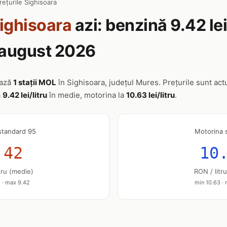
rețurile Sighisoara
ighisoara
azi: benzină 9.42 le
7 august 2026
ează
1 stații MOL
în Sighisoara, județul Mures. Prețurile sunt actu
a
9.42 lei/litru
în medie, motorina la
10.63 lei/litru
.
standard 95
Motorina 
.42
10
tru (medie)
RON / litr
 · max 9.42
min 10.63 ·