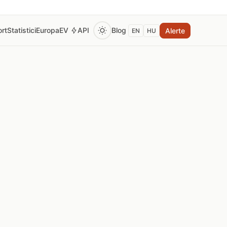
rt
Statistici
Europa
EV
API
Blog
Alerte
EN
HU