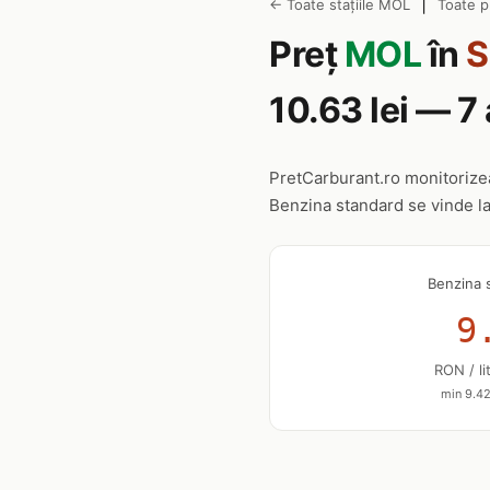
|
← Toate stațiile MOL
Toate p
Preț
MOL
în
S
10.63 lei — 
PretCarburant.ro monitoriz
Benzina standard se vinde l
Benzina 
9
RON / li
min 9.42