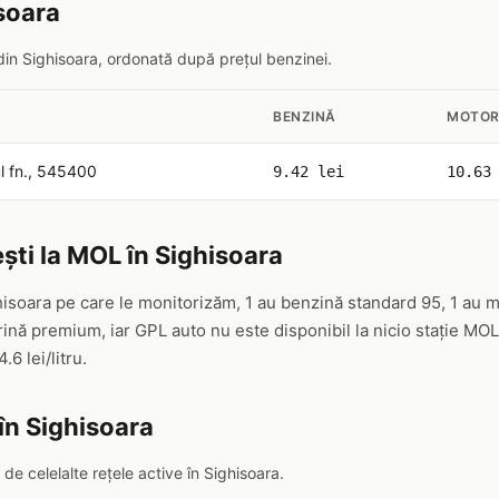
isoara
din Sighisoara, ordonată după prețul benzinei.
BENZINĂ
MOTOR
ul fn., 545400
9.42 lei
10.63
ști la MOL în Sighisoara
hisoara pe care le monitorizăm, 1 au benzină standard 95, 1 au m
nă premium, iar GPL auto nu este disponibil la nicio stație MO
4.6 lei/litru.
în Sighisoara
e celelalte rețele active în Sighisoara.