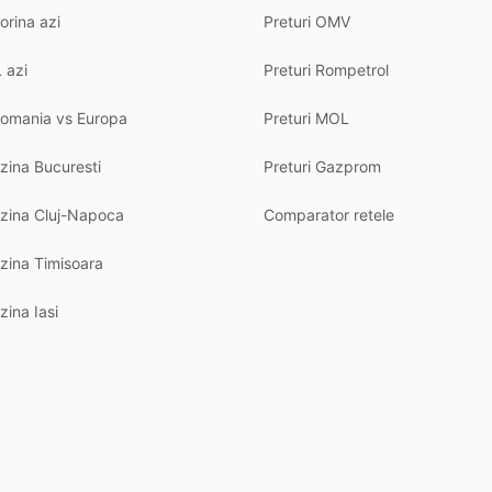
orina azi
Preturi OMV
 azi
Preturi Rompetrol
Romania vs Europa
Preturi MOL
zina Bucuresti
Preturi Gazprom
nzina Cluj-Napoca
Comparator retele
zina Timisoara
zina Iasi