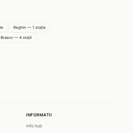
ie
Reghin — 1 stație
Brasov — 4 stații
INFORMATII
Info hub