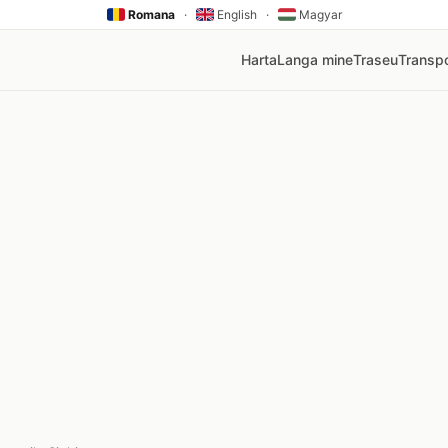
Romana
·
English
·
Magyar
Harta
Langa mine
Traseu
Transpo