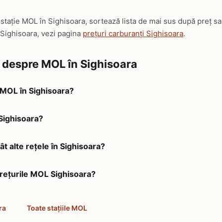
ă stație MOL în Sighisoara, sortează lista de mai sus după preț s
 Sighisoara, vezi pagina
prețuri carburanți Sighisoara
.
e despre MOL în Sighisoara
a MOL în Sighisoara?
 Sighisoara?
t alte rețele în Sighisoara?
prețurile MOL Sighisoara?
ra
Toate stațiile MOL