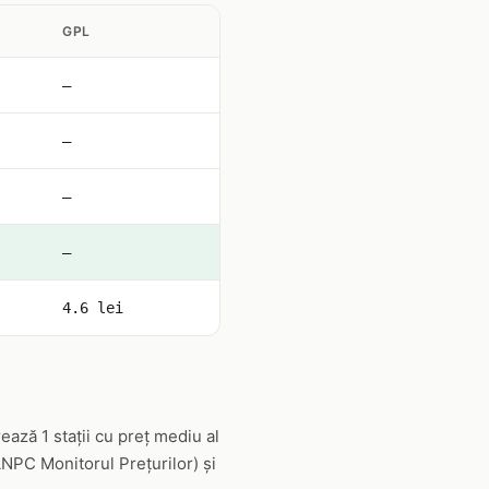
GPL
—
—
—
—
4.6 lei
ază 1 stații cu preț mediu al
(ANPC Monitorul Prețurilor) și