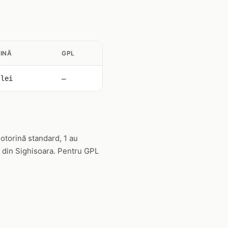
INĂ
GPL
 lei
—
otorină standard, 1 au
L din Sighisoara. Pentru GPL