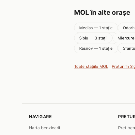
MOL în alte orașe
Medias — 1 stație
Odorhe
Sibiu — 3 stații
Miercurea
Rasnov — 1 stație
Sfant
Toate stațiile MOL
|
Prețuri în S
NAVIGARE
PRETUR
Harta benzinarii
Pret ben