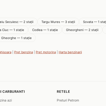
iu Secuiesc — 2 stații
Targu Mures — 3 stații
Sovata — 1 staț
 Ciuc — 1 stație
Codlea — 1 stație
Gheorgheni — 2 stații
u Gheorghe — 1 stație
ighisoara
|
Pret benzina
|
Pret motorina
|
Harta benzinarii
I CARBURANTI
RETELE
zina azi
Preturi Petrom