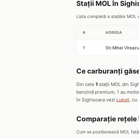
Stații MOL în Sigh
Lista completă a stațiilor MOL 
#
ADRESA
1
Str.Mihai Vireaz
Ce carburanți găse
Din cele
1
stații MOL din Sig
benzină premium, 1 au motori
în Sighisoara vezi
Lukoil
, cu 
Comparație rețele 
Cum se poziționează MOL față d