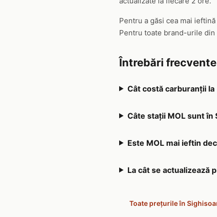
actualizate la fiecare 2 ore.
Pentru a găsi cea mai ieftin
Pentru toate brand-urile din
Întrebări frecvent
Cât costă carburanții l
Câte stații MOL sunt în
Este MOL mai ieftin decâ
La cât se actualizează 
Toate prețurile în Sighisoa