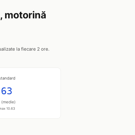
i, motorină
alizate la fiecare 2 ore.
standard
.63
u (medie)
 max 10.63