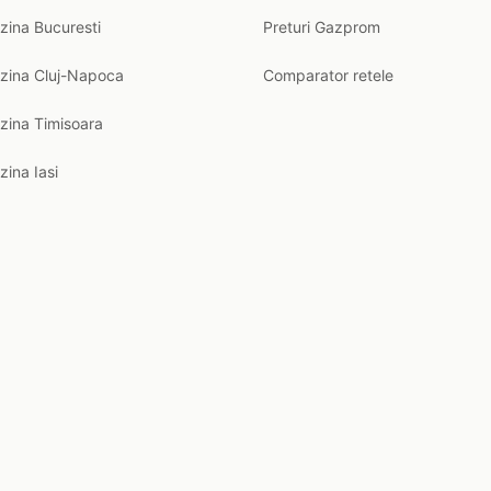
zina Bucuresti
Preturi Gazprom
nzina Cluj-Napoca
Comparator retele
zina Timisoara
zina Iasi