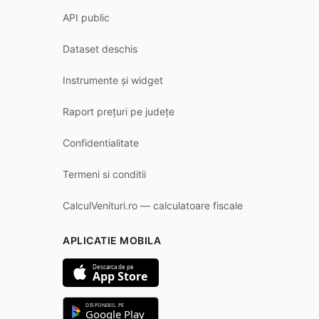
API public
Dataset deschis
Instrumente și widget
Raport prețuri pe județe
Confidentialitate
Termeni si conditii
CalculVenituri.ro — calculatoare fiscale
APLICATIE MOBILA
Descarca de pe
App Store
DISPONIBIL PE
Google Play