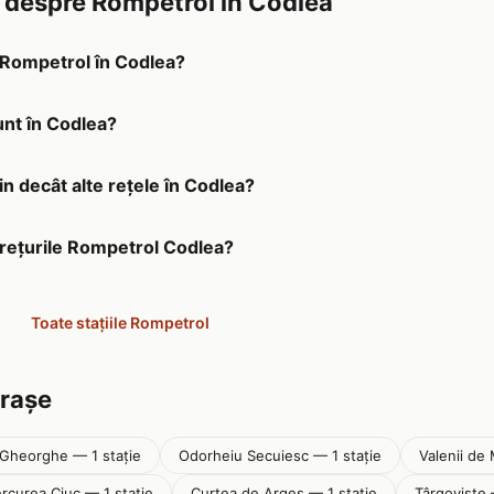
e despre Rompetrol în Codlea
a Rompetrol în Codlea?
unt în Codlea?
n decât alte rețele în Codlea?
prețurile Rompetrol Codlea?
Toate stațiile Rompetrol
orașe
 Gheorghe — 1 stație
Odorheiu Secuiesc — 1 stație
Valenii de
rcurea Ciuc — 1 stație
Curtea de Arges — 1 stație
Târgoviște 