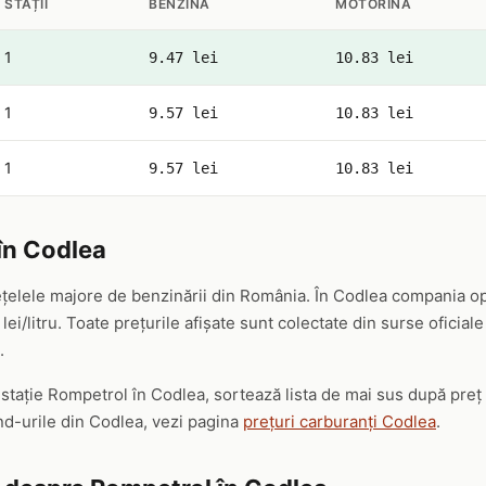
STAȚII
BENZINĂ
MOTORINĂ
1
9.47 lei
10.83 lei
1
9.57 lei
10.83 lei
1
9.57 lei
10.83 lei
în Codlea
țelele majore de benzinării din România. În Codlea compania op
lei/litru. Toate prețurile afișate sunt colectate din surse oficia
.
ă stație Rompetrol în Codlea, sortează lista de mai sus după pre
nd-urile din Codlea, vezi pagina
prețuri carburanți Codlea
.