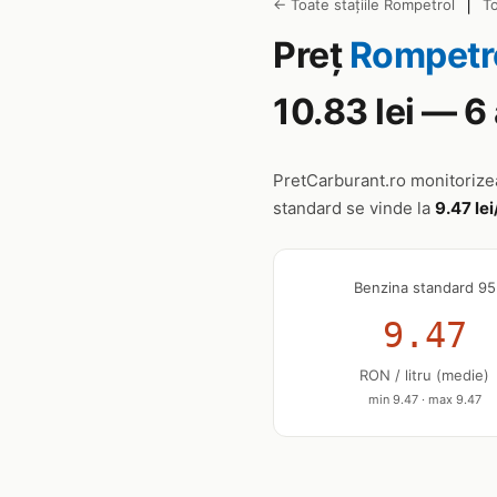
|
← Toate stațiile Rompetrol
To
Preț
Rompetr
10.83 lei — 
PretCarburant.ro monitoriz
standard se vinde la
9.47 lei
Benzina standard 95
9.47
RON / litru (medie)
min 9.47 · max 9.47