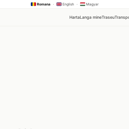
Romana
·
English
·
Magyar
Harta
Langa mine
Traseu
Transpo