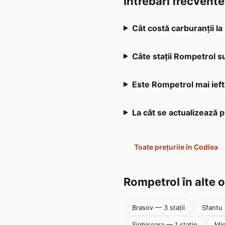
Întrebări frecvent
Cât costă carburanții l
Câte stații Rompetrol s
Este Rompetrol mai iefti
La cât se actualizează 
Toate prețurile în Codlea
Rompetrol în alte 
Brasov — 3 stații
Sfantu
Sighisoara — 1 stație
Mie