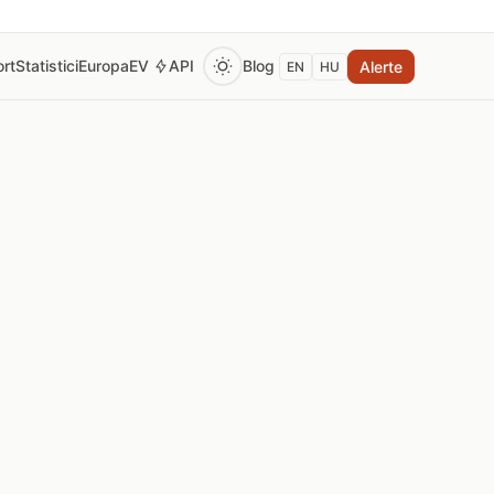
rt
Statistici
Europa
EV
API
Blog
Alerte
EN
HU