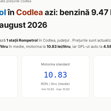
ate prețurile Codlea
ol
în
Codlea
azi: benzină 9.47 
6 august 2026
ează
1 stații Rompetrol
în Codlea, județul . Prețurile sunt actuali
/litru
în medie, motorina la
10.83 lei/litru
, iar GPL-ul auto la
4.58
Motorina standard
10.83
RON / litru (medie)
min 10.83 · max 10.83