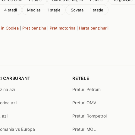
— 4 stații
Medias — 1 stație
Sovata — 1 stație
i în Codlea
|
Pret benzina
|
Pret motorina
|
Harta benzinarii
I CARBURANTI
RETELE
zina azi
Preturi Petrom
orina azi
Preturi OMV
 azi
Preturi Rompetrol
Romania vs Europa
Preturi MOL