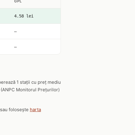
GPL
4.58 lei
—
—
erează 1 stații cu preț mediu
le (ANPC Monitorul Prețurilor)
ț sau folosește
harta