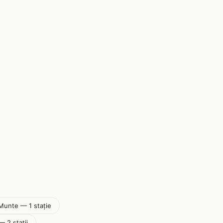
 Munte — 1 stație
— 2 stații