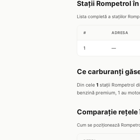
Stații Rompetrol î
Lista completă a stațiilor Romp
#
ADRESA
1
—
Ce carburanți găse
Din cele
1
stații Rompetrol d
benzină premium, 1 au motor
Comparație rețele 
Cum se poziționează Rompetrol 