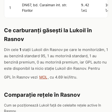
DN67, bd. Caraiman int. str.
9.42
10.
1
Florilor
lei
lei
Ce carburanți găsești la Lukoil în
Rasnov
Din cele
1
stații Lukoil din Rasnov pe care le monitorizăm, 1
au benzină standard 95, 1 au motorină standard, 1 au
benzină premium, 0 au motorină premium, iar GPL auto nu
este disponibil la nicio stație Lukoil din Rasnov. Pentru
GPL în Rasnov vezi
MOL
, cu 4.69 lei/litru.
Comparație rețele în Rasnov
Cum se poziționează Lukoil față de celelalte rețele active în
Rasnov.