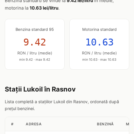
Benzina standard se vinde la
9.42 lei/litru
în medie,
motorina la
10.63 lei/litru
.
Benzina standard 95
Motorina standard
9.42
10.63
RON / litru (medie)
RON / litru (medie)
min 9.42 · max 9.42
min 10.63 · max 10.63
Stații Lukoil în Rasnov
Lista completă a stațiilor Lukoil din Rasnov, ordonată după
prețul benzinei.
#
ADRESA
BENZINĂ
MOT