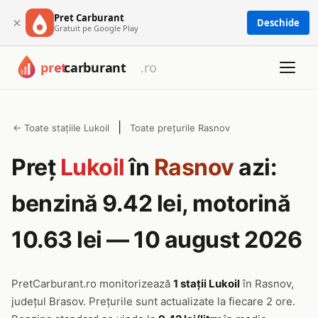
Pret Carburant
×
Deschide
Gratuit pe Google Play
|
← Toate stațiile Lukoil
Toate prețurile Rasnov
Preț
Lukoil
în
Rasnov
azi:
benzină 9.42 lei, motorină
10.63 lei — 10 august 2026
PretCarburant.ro monitorizează
1 stații Lukoil
în Rasnov,
județul Brasov. Prețurile sunt actualizate la fiecare 2 ore.