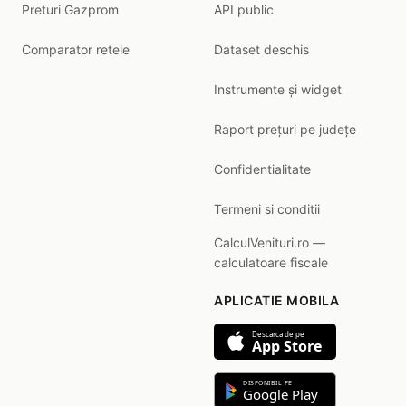
Preturi Gazprom
API public
Comparator retele
Dataset deschis
Instrumente și widget
Raport prețuri pe județe
Confidentialitate
Termeni si conditii
CalculVenituri.ro —
calculatoare fiscale
APLICATIE MOBILA
Descarca de pe
App Store
DISPONIBIL PE
Google Play