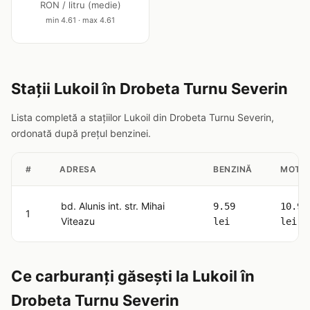
RON / litru (medie)
min 4.61 · max 4.61
Stații Lukoil în Drobeta Turnu Severin
Lista completă a stațiilor Lukoil din Drobeta Turnu Severin,
ordonată după prețul benzinei.
#
ADRESA
BENZINĂ
MOTO
bd. Alunis int. str. Mihai
9.59
10.98
1
Viteazu
lei
lei
Ce carburanți găsești la Lukoil în
Drobeta Turnu Severin