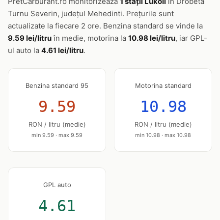
PretCarburant.ro monitorizează
1 stații Lukoil
în Drobeta
Turnu Severin, județul Mehedinti. Prețurile sunt
actualizate la fiecare 2 ore. Benzina standard se vinde la
9.59 lei/litru
în medie, motorina la
10.98 lei/litru
, iar GPL-
ul auto la
4.61 lei/litru
.
Benzina standard 95
Motorina standard
9.59
10.98
RON / litru (medie)
RON / litru (medie)
min 9.59 · max 9.59
min 10.98 · max 10.98
GPL auto
4.61