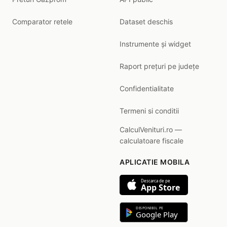
Comparator retele
Dataset deschis
Instrumente și widget
Raport prețuri pe județe
Confidentialitate
Termeni si conditii
CalculVenituri.ro —
calculatoare fiscale
APLICATIE MOBILA
Descarca de pe
App Store
DISPONIBIL PE
Google Play