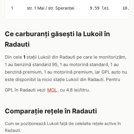
1
str. 1 Mai / str. Speranței
9.59 lei
10.9
Ce carburanți găsești la Lukoil în
Radauti
Din cele
1
stații Lukoil din Radauti pe care le monitorizăm,
1 au benzină standard 95, 1 au motorină standard, 1 au
benzină premium, 1 au motorină premium, iar GPL auto nu
este disponibil la nicio stație Lukoil din Radauti. Pentru
GPL în Radauti vezi
MOL
, cu 4.8 lei/litru.
Comparație rețele în Radauti
Cum se poziționează Lukoil față de celelalte rețele active în
Radauti.