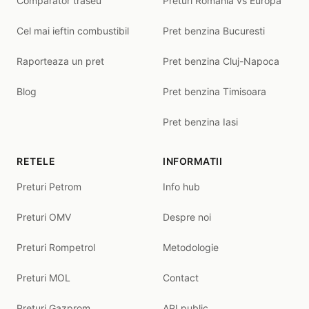
Comparator traseu
Preturi Romania vs Europa
Cel mai ieftin combustibil
Pret benzina Bucuresti
Raporteaza un pret
Pret benzina Cluj-Napoca
Blog
Pret benzina Timisoara
Pret benzina Iasi
RETELE
INFORMATII
Preturi Petrom
Info hub
Preturi OMV
Despre noi
Preturi Rompetrol
Metodologie
Preturi MOL
Contact
Preturi Gazprom
API public