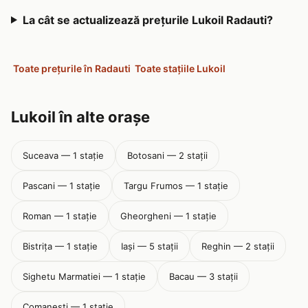
La cât se actualizează prețurile Lukoil Radauti?
Toate prețurile în Radauti
Toate stațiile Lukoil
Lukoil în alte orașe
Suceava — 1 stație
Botosani — 2 stații
Pascani — 1 stație
Targu Frumos — 1 stație
Roman — 1 stație
Gheorgheni — 1 stație
Bistriţa — 1 stație
Iaşi — 5 stații
Reghin — 2 stații
Sighetu Marmatiei — 1 stație
Bacau — 3 stații
Comanesti — 1 stație