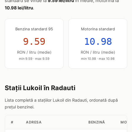
standard se vinde la
9.59 lei/litru
în medie, motorina la
10.98 lei/litru
.
Benzina standard 95
Motorina standard
9.59
10.98
RON / litru (medie)
RON / litru (medie)
min 9.59 · max 9.59
min 10.98 · max 10.98
Stații Lukoil în Radauti
Lista completă a stațiilor Lukoil din Radauti, ordonată după
prețul benzinei.
#
ADRESA
BENZINĂ
MOTO