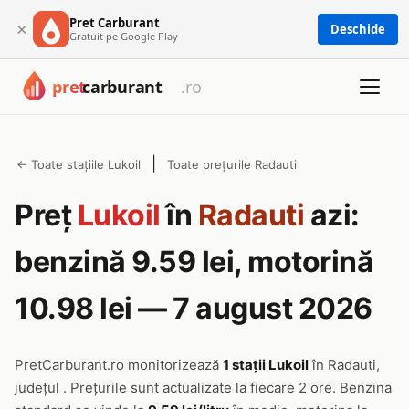
Pret Carburant
×
Deschide
Gratuit pe Google Play
|
← Toate stațiile Lukoil
Toate prețurile Radauti
Preț
Lukoil
în
Radauti
azi:
benzină 9.59 lei, motorină
10.98 lei — 7 august 2026
PretCarburant.ro monitorizează
1 stații Lukoil
în Radauti,
județul . Prețurile sunt actualizate la fiecare 2 ore. Benzina