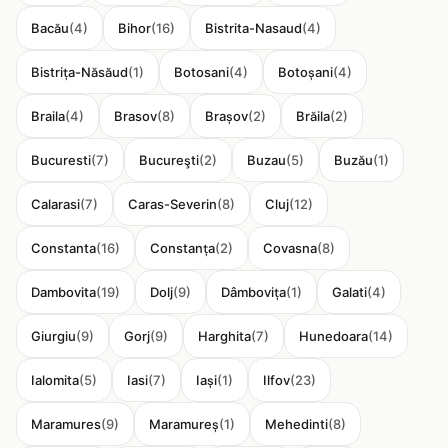
Bacău
(4)
Bihor
(16)
Bistrita-Nasaud
(4)
Bistrița-Năsăud
(1)
Botosani
(4)
Botoșani
(4)
Braila
(4)
Brasov
(8)
Brașov
(2)
Brăila
(2)
Bucuresti
(7)
Bucureşti
(2)
Buzau
(5)
Buzău
(1)
Calarasi
(7)
Caras-Severin
(8)
Cluj
(12)
Constanta
(16)
Constanța
(2)
Covasna
(8)
Dambovita
(19)
Dolj
(9)
Dâmbovița
(1)
Galati
(4)
Giurgiu
(9)
Gorj
(9)
Harghita
(7)
Hunedoara
(14)
Ialomita
(5)
Iasi
(7)
Iași
(1)
Ilfov
(23)
Maramures
(9)
Maramureș
(1)
Mehedinti
(8)