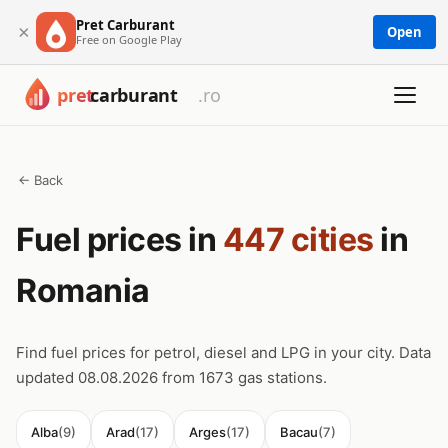
Pret Carburant
×
Open
Free on Google Play
← Back
Fuel prices in
447 cities
in
Romania
Find fuel prices for petrol, diesel and LPG in your city. Data
updated 08.08.2026 from 1673 gas stations.
Alba
(9)
Arad
(17)
Arges
(17)
Bacau
(7)