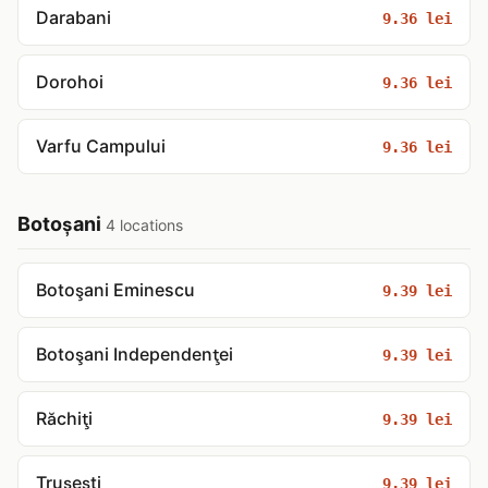
Darabani
9.36 lei
Dorohoi
9.36 lei
Varfu Campului
9.36 lei
Botoșani
4 locations
Botoşani Eminescu
9.39 lei
Botoşani Independenţei
9.39 lei
Răchiţi
9.39 lei
Trușești
9.39 lei