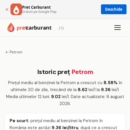
Pret Carburant
×
Deschide
Gratuit pe Google Play
← Petrom
Istoric preț
Petrom
Prețul mediu al benzinei la Petrom a crescut cu
8.58%
în
ultimele 30 de zile, trecând de la
8.62
lei/l la
9.36
lei/l.
Media ultimelor 12 luni:
9.02
lei/l. Date actualizate: 8 august
2026.
Pe scurt:
prețul mediu al benzinei la Petrom în
România este astăzi
9.36 lei/litru
, după ce a crescut