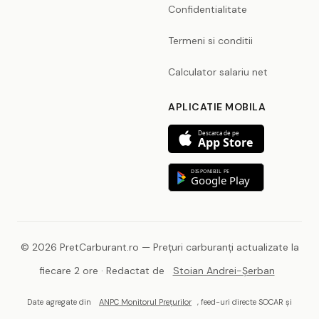
Confidentialitate
Termeni si conditii
Calculator salariu net
APLICATIE MOBILA
Descarca de pe
App Store
DISPONIBIL PE
Google Play
© 2026 PretCarburant.ro — Prețuri carburanți actualizate la
fiecare 2 ore · Redactat de
Stoian Andrei-Șerban
Date agregate din
ANPC Monitorul Prețurilor
, feed-uri directe SOCAR și