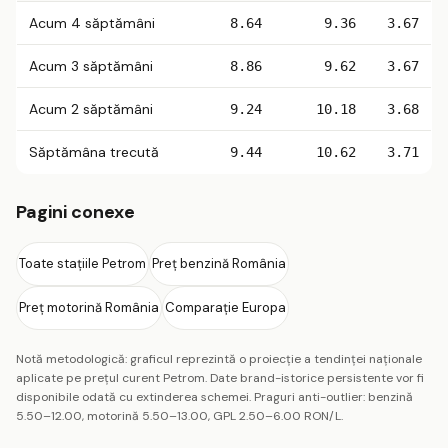
Acum 4 săptămâni
8.64
9.36
3.67
Acum 3 săptămâni
8.86
9.62
3.67
Acum 2 săptămâni
9.24
10.18
3.68
Săptămâna trecută
9.44
10.62
3.71
Pagini conexe
Toate stațiile Petrom
Preț benzină România
Preț motorină România
Comparație Europa
Notă metodologică: graficul reprezintă o proiecție a tendinței naționale
aplicate pe prețul curent Petrom. Date brand-istorice persistente vor fi
disponibile odată cu extinderea schemei. Praguri anti-outlier: benzină
5.50–12.00, motorină 5.50–13.00, GPL 2.50–6.00 RON/L.