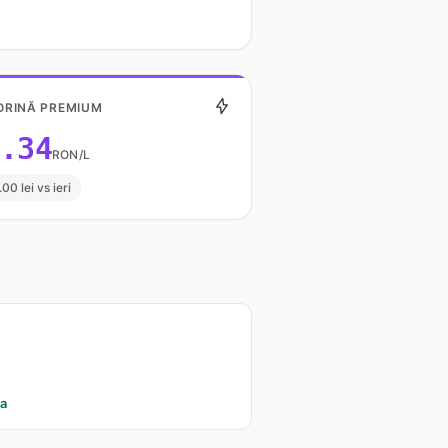
RINĂ PREMIUM
.34
RON/L
.00 lei vs ieri
ia