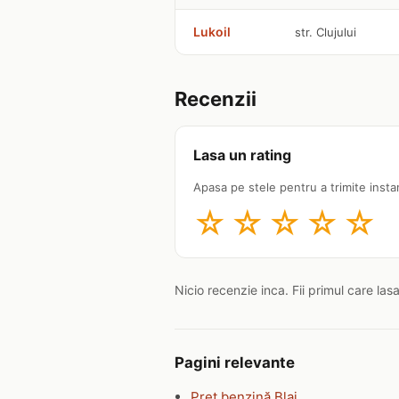
Lukoil
str. Clujului
Recenzii
Lasa un rating
Apasa pe stele pentru a trimite insta
☆
☆
☆
☆
☆
Nicio recenzie inca. Fii primul care las
Pagini relevante
Preț benzină Blaj