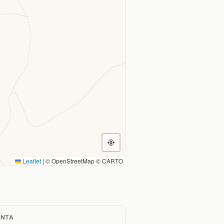
Leaflet
|
© OpenStreetMap © CARTO
ANTA