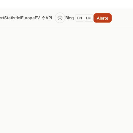
rt
Statistici
Europa
EV
API
Blog
Alerte
EN
HU