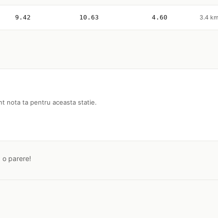
9.42
10.63
4.60
3.4 k
nt nota ta pentru aceasta statie.
a o parere!