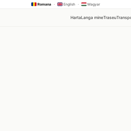
Romana
·
English
·
Magyar
Harta
Langa mine
Traseu
Transpo