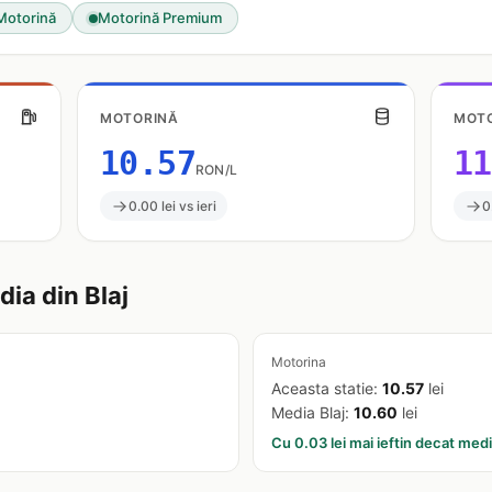
Motorină
Motorină Premium
MOTORINĂ
MOTO
10.57
11
RON/L
0.00 lei vs ieri
0
ia din Blaj
Motorina
Aceasta statie:
10.57
lei
Media Blaj:
10.60
lei
Cu 0.03 lei mai ieftin decat med