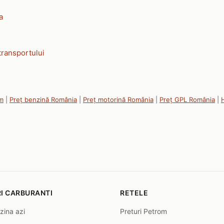
a
transportului
om
|
Preț benzină România
|
Preț motorină România
|
Preț GPL România
|
H
I CARBURANTI
RETELE
zina azi
Preturi Petrom