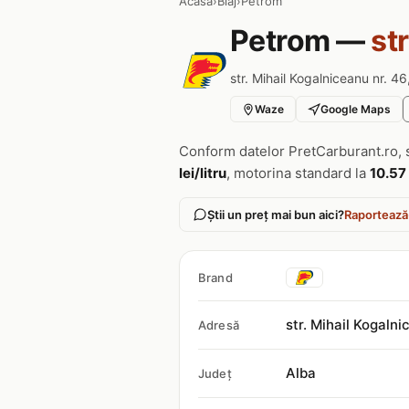
Acasa
›
Blaj
›
Petrom
Petrom —
st
str. Mihail Kogalniceanu nr. 4
Waze
Google Maps
Conform datelor PretCarburant.ro, 
lei/litru
, motorina standard la
10.57 
Știi un preț mai bun aici?
Raportează
Brand
str. Mihail Kogaln
Adresă
Alba
Județ