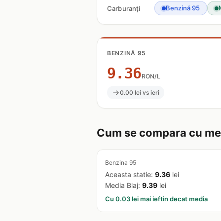
Benzină 95
Carburanți
BENZINĂ 95
9.36
RON/L
0.00 lei vs ieri
Cum se compara cu med
Benzina 95
Aceasta statie:
9.36
lei
Media Blaj:
9.39
lei
Cu 0.03 lei mai ieftin decat media