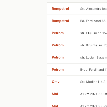
Rompetrol
Str. Alexandru Io
Rompetrol
Bd. Ferdinand 66
Petrom
str. Clujului nr. 1
Petrom
str. Biruintei nr. 
Petrom
str. Lucian Blaga 
Petrom
B-dul Ferdinand I
Omv
Str. Motilor 114 A
Mol
A1 km 297+900 st
Mol
A1 km 297+000 dr