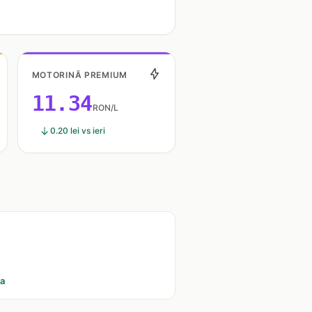
MOTORINĂ PREMIUM
11.34
RON/L
0.20 lei vs ieri
ia