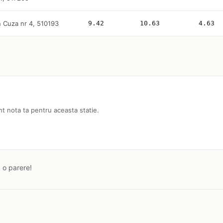
n Cuza nr 4, 510193
9.42
10.63
4.63
nt nota ta pentru aceasta statie.
a o parere!