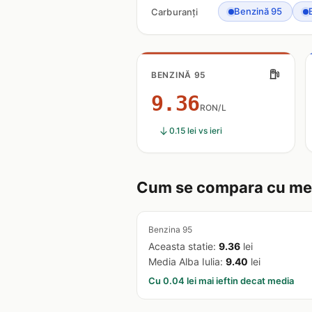
Benzină 95
Carburanți
BENZINĂ 95
9.36
RON/L
0.15 lei vs ieri
Cum se compara cu medi
Benzina 95
Aceasta statie:
9.36
lei
Media Alba Iulia:
9.40
lei
Cu 0.04 lei mai ieftin decat media