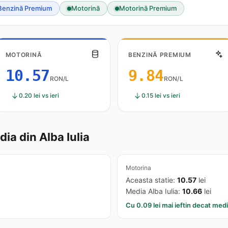
Benzină Premium
Motorină
Motorină Premium
MOTORINĂ
BENZINĂ PREMIUM
10.57
9.84
RON/L
RON/L
0.20 lei vs ieri
0.15 lei vs ieri
a din Alba Iulia
Motorina
Aceasta statie:
10.57
lei
Media Alba Iulia:
10.66
lei
Cu 0.09 lei mai ieftin decat med