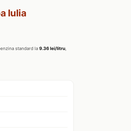
a Iulia
 benzina standard la
9.36 lei/litru
,