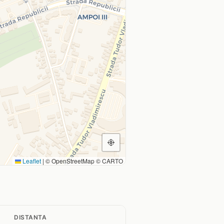
Leaflet
|
© OpenStreetMap © CARTO
DISTANTA