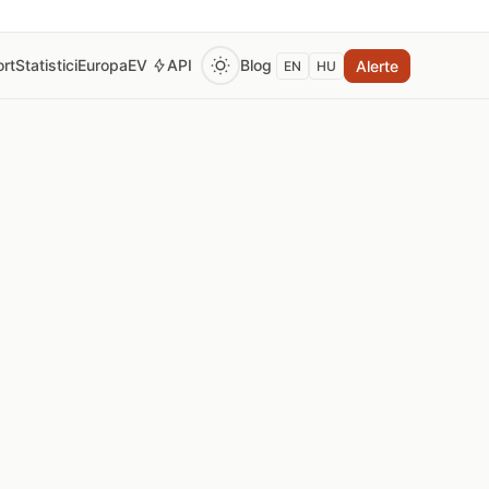
rt
Statistici
Europa
EV
API
Blog
Alerte
EN
HU