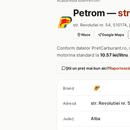
Acasa
›
Alba Iulia
›
Petrom
Petrom —
str
str. Revolutiei nr. 54, 510174, 
Waze
Google Maps
Conform datelor PretCarburant.ro, 
motorina standard la
10.57 lei/litru
.
Știi un preț mai bun aici?
Raportează
Brand
str. Revolutiei nr.
Adresă
Alba
Județ