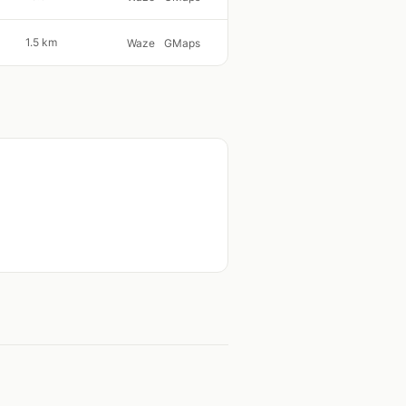
1.5 km
Waze
GMaps