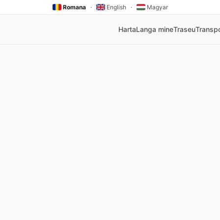
Romana
·
English
·
Magyar
Harta
Langa mine
Traseu
Transpo