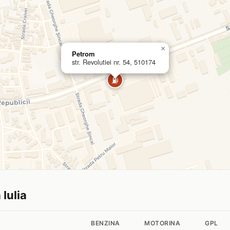
×
Petrom
str. Revolutiei nr. 54, 510174
⛽
 Iulia
BENZINA
MOTORINA
GPL