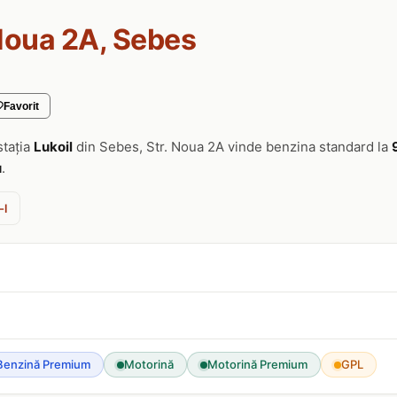
 Noua 2A, Sebes
Favorit
stația
Lukoil
din Sebes, Str. Noua 2A vinde benzina standard la
u
.
-l
Benzină Premium
Motorină
Motorină Premium
GPL