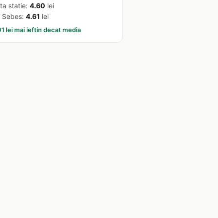
ta statie:
4.60
lei
 Sebes:
4.61
lei
1 lei mai ieftin decat media