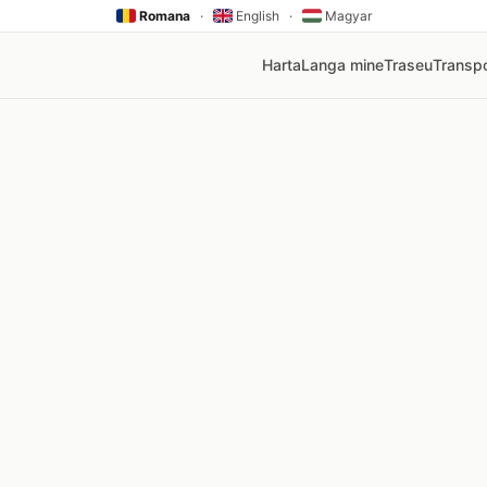
Romana
·
English
·
Magyar
Harta
Langa mine
Traseu
Transpo