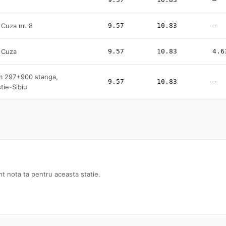
 Cuza nr. 8
9.57
10.83
—
n Cuza
9.57
10.83
4.6
 km 297+900 stanga,
9.57
10.83
—
tie-Sibiu
nt nota ta pentru aceasta statie.