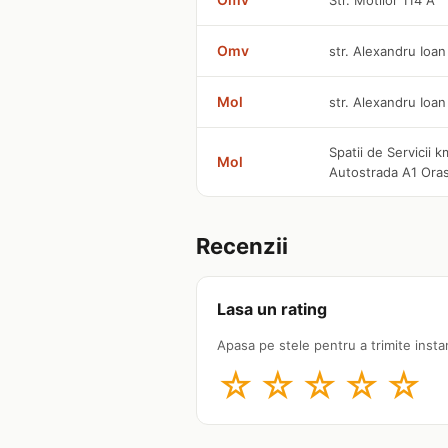
Str. Motilor 114 A
Omv
str. Alexandru Ioan
Mol
str. Alexandru Ioa
Spatii de Servicii
Mol
Autostrada A1 Oras
Recenzii
Lasa un rating
Apasa pe stele pentru a trimite insta
☆
☆
☆
☆
☆