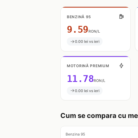
BENZINĂ 95
9.59
RON/L
0.00 lei vs ieri
MOTORINĂ PREMIUM
11.78
RON/L
0.00 lei vs ieri
Cum se compara cu med
Benzina 95