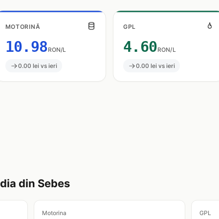
MOTORINĂ
GPL
10.98
4.60
RON/L
RON/L
0.00 lei vs ieri
0.00 lei vs ieri
ia din Sebes
Motorina
GPL