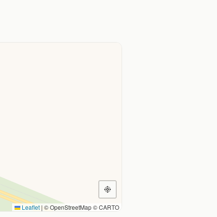
Leaflet
|
© OpenStreetMap © CARTO