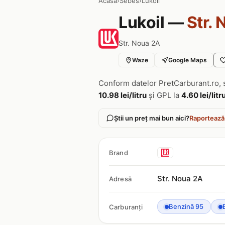
Acasa
›
Sebes
›
Lukoil
Lukoil —
Str.
Str. Noua 2A
Waze
Google Maps
Conform datelor PretCarburant.ro, 
10.98 lei/litru
și GPL la
4.60 lei/litr
Știi un preț mai bun aici?
Raportează
Brand
Str. Noua 2A
Adresă
Benzină 95
Carburanți