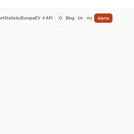
rt
Statistici
Europa
EV
API
Blog
Alerte
EN
HU