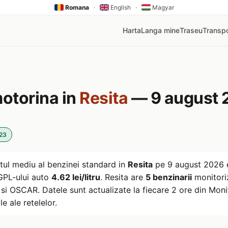
Romana
·
English
·
Magyar
Harta
Langa mine
Traseu
Transpo
motorina in
Resita
— 9 august 
:23
tul mediu al benzinei standard in
Resita
pe
9 august 2026
l GPL-ului auto
4.62 lei/litru
. Resita are
5 benzinarii
monitoriz
i OSCAR. Datele sunt actualizate la fiecare 2 ore din Monito
le ale retelelor.