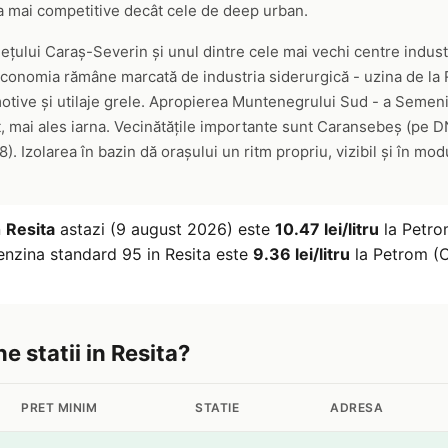
va mai competitive decât cele de deep urban.
ețului Caraș-Severin și unul dintre cele mai vechi centre indust
 economia rămâne marcată de industria siderurgică - uzina de la
motive și utilaje grele. Apropierea Muntenegrului Sud - a Semeni
nt, mai ales iarna. Vecinătățile importante sunt Caransebeș (pe D
). Izolarea în bazin dă orașului un ritm propriu, vizibil și în mo
n
Resita
astazi (9 august 2026) este
10.47 lei/litru
la Petro
enzina standard 95 in Resita este
9.36 lei/litru
la Petrom (C
e statii in Resita?
PRET MINIM
STATIE
ADRESA