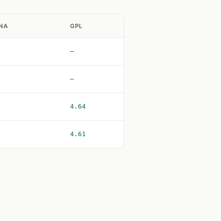
NA
GPL
—
—
4.64
4.61