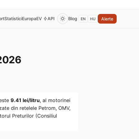
rt
Statistici
Europa
EV
API
Blog
Alerte
EN
HU
2026
este
9.41 lei/litru
, al motorinei
ate din retelele Petrom, OMV,
rul Preturilor (Consiliul