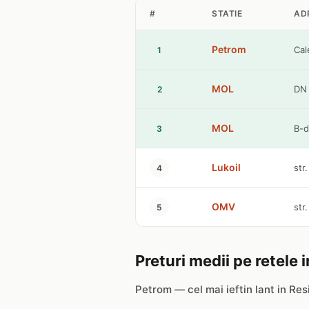
#
STATIE
AD
Petrom
Cal
1
MOL
DN 
2
MOL
B-d
3
Lukoil
str
4
OMV
str
5
Preturi medii pe retele 
Petrom — cel mai ieftin lant in Res