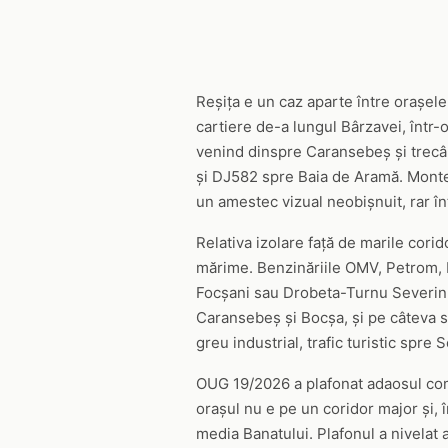
Reșița e un caz aparte între orașele
cartiere de-a lungul Bârzavei, într-
venind dinspre Caransebeș și trecâ
și DJ582 spre Baia de Aramă. Montene
un amestec vizual neobișnuit, rar întâ
Relativa izolare față de marile corid
mărime. Benzinăriile OMV, Petrom, R
Focșani sau Drobeta-Turnu Severin, c
Caransebeș și Bocșa, și pe câteva s
greu industrial, trafic turistic spre 
OUG 19/2026 a plafonat adaosul comer
orașul nu e pe un coridor major și, 
media Banatului. Plafonul a nivelat 