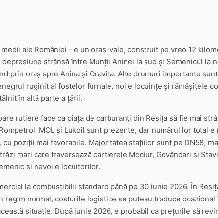
 medii ale României - e un oraș-vale, construit pe vreo 12 kilome
o depresiune strânsă între Munții Aninei la sud și Semenicul la 
nd prin oraș spre Anina și Oravița. Alte drumuri importante su
grul ruginit al fostelor furnale, noile locuințe și rămășițele co
lnit în altă parte a țării.
oare rutiere face ca piața de carburanți din Reșița să fie mai str
ompetrol, MOL și Lukoil sunt prezente, dar numărul lor total e 
u poziții mai favorabile. Majoritatea stațiilor sunt pe DN58, mai 
trăzi mari care traversează cartierele Mociur, Govândari și Stav
Semenic și nevoile locuitorilor.
cial la combustibilii standard până pe 30 iunie 2026. În Reșița,
în regim normal, costurile logistice se puteau traduce ocazional 
această situație. După iunie 2026, e probabil ca prețurile să revi