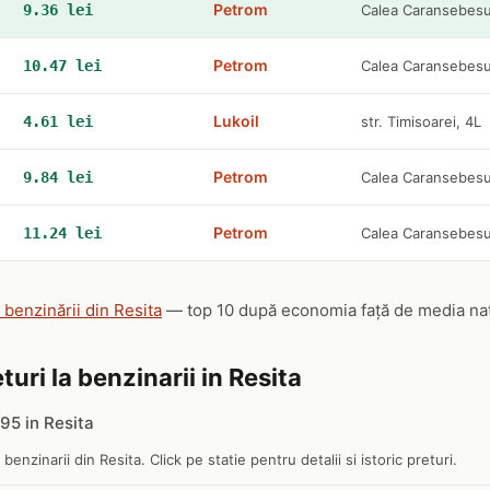
Petrom
9.36 lei
Calea Caransebesul
Petrom
10.47 lei
Calea Caransebesul
Lukoil
4.61 lei
str. Timisoarei, 4L
Petrom
9.84 lei
Calea Caransebesul
Petrom
11.24 lei
Calea Caransebesul
 benzinării din Resita
— top 10 după economia față de media națio
turi la benzinarii in Resita
95 in Resita
 benzinarii din Resita. Click pe statie pentru detalii si istoric preturi.