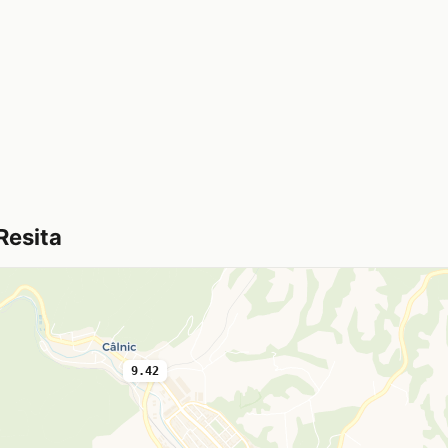
Resita
9.42