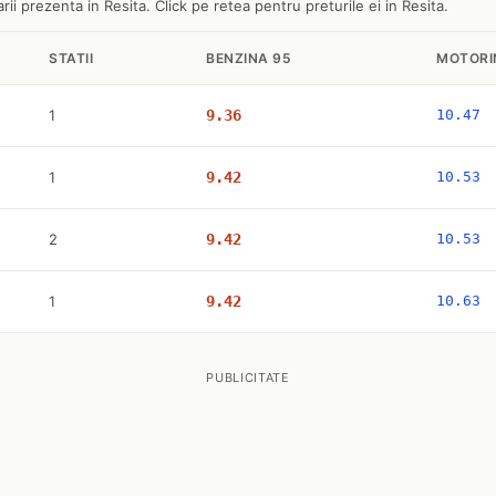
ii prezenta in Resita. Click pe retea pentru preturile ei in Resita.
STATII
BENZINA 95
MOTORI
1
9.36
10.47
1
9.42
10.53
2
9.42
10.53
1
9.42
10.63
PUBLICITATE