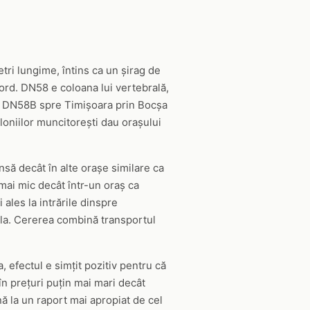
tri lungime, întins ca un șirag de
nord. DN58 e coloana lui vertebrală,
nt DN58B spre Timișoara prin Bocșa
loniilor muncitorești dau orașului
ânsă decât în alte orașe similare ca
mai mic decât într-un oraș ca
ales la intrările dinspre
ila. Cererea combină transportul
 efectul e simțit pozitiv pentru că
în prețuri puțin mai mari decât
nă la un raport mai apropiat de cel