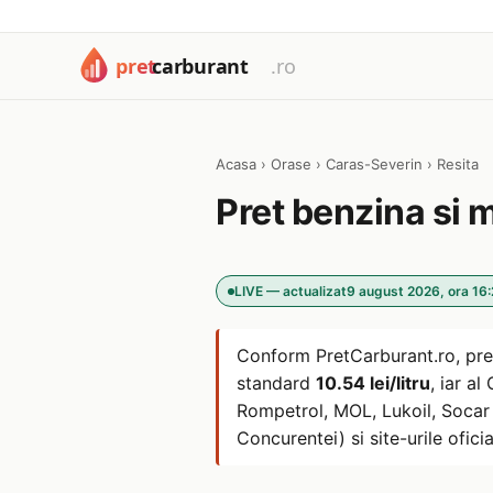
Acasa
›
Orase
›
Caras-Severin
›
Resita
Pret benzina si 
LIVE — actualizat
9 august 2026, ora 16
Conform PretCarburant.ro, pre
standard
10.54 lei/litru
, iar a
Rompetrol, MOL, Lukoil, Socar s
Concurentei) si site-urile oficia