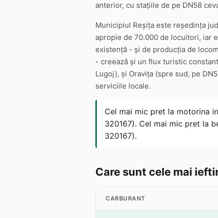
anterior, cu stațiile de pe DN58 ce
Municipiul Reșița este reședința jud
apropie de 70.000 de locuitori, iar
existență - și de producția de loco
- creează și un flux turistic consta
Lugoj), și Oravița (spre sud, pe DN58
serviciile locale.
Cel mai mic pret la motorina i
320167). Cel mai mic pret la b
320167).
Care sunt cele mai ieftin
CARBURANT