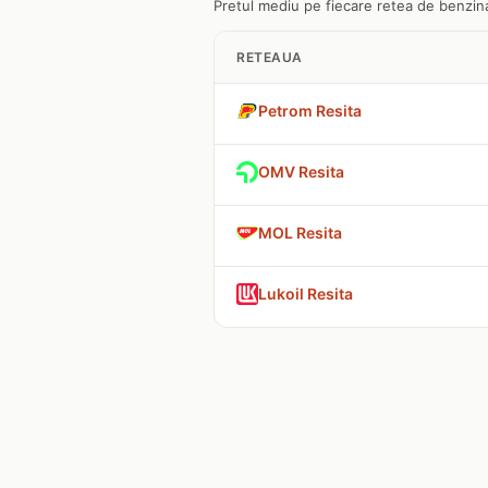
Pretul mediu pe fiecare retea de benzinar
RETEAUA
Petrom Resita
OMV Resita
MOL Resita
Lukoil Resita