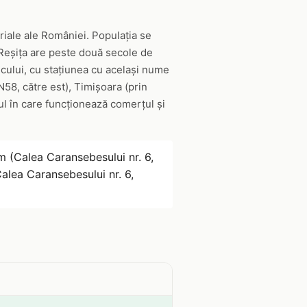
riale ale României. Populația se
 Reșița are peste două secole de
cului, cu stațiunea cu același nume
N58, către est), Timișoara (prin
dul în care funcționează comerțul și
m (Calea Caransebesului nr. 6,
alea Caransebesului nr. 6,