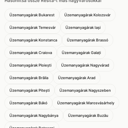
Hasonlítsa össze Resita-t más nagyvárosokkal
Üzemanyagárak Bukarest
Üzemanyagárak Kolozsvár
Üzemanyagárak Temesvár
Üzemanyagárak Iași
Üzemanyagárak Konstanca
Üzemanyagárak Brassó
Üzemanyagárak Craiova
Üzemanyagárak Galați
Üzemanyagárak Ploiești
Üzemanyagárak Nagyvárad
Üzemanyagárak Brăila
Üzemanyagárak Arad
Üzemanyagárak Pitești
Üzemanyagárak Nagyszeben
Üzemanyagárak Bákó
Üzemanyagárak Marosvásárhely
Üzemanyagárak Nagybánya
Üzemanyagárak Buzău