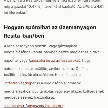
A benzin ára Resita-ban/ben jelenleg 9.36 lej literenként,
míg a gázolaj 10.47 lej literenként kapható. Az LPG ára 4.61
lej literenként.
Hogyan spórolhat az üzemanyagon
Resita-ban/ben
A legalacsonyabb benzin- vagy gázolajárak
megtalálásához Resita-ban/ben nézze meg ezt az oldalt
naponta, vagy
kapcsolja be az árriasztásokat
, hogy
automatikusan értesüljön, amikor az ár az Ön által
beállított küszöb alá csökken. Használhatja az
interaktív térképet
is a legolcsóbb állomások
megtalálásához. Egy tankolás vagy egy utazás költségének
megbecsléséhez használja az
üzemanyag-fogyasztás kalkulátort
.