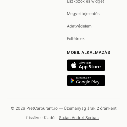
Eszközök és widget
Megyei árjelentés
Adatvédelem
Feltételek
MOBIL ALKALMAZÁS
Elérhető itt:
App Store
ELÉRHETŐ ITT:
Google Play
© 2026 PretCarburant.ro — Üzemanyag árak 2 óránként
frissítve · Kiadó:
Stoian Andrei-Șerban