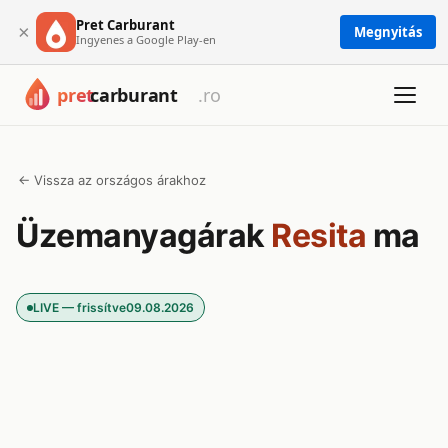
Pret Carburant
×
Megnyitás
Ingyenes a Google Play-en
← Vissza az országos árakhoz
Üzemanyagárak
Resita
ma
LIVE — frissítve
09.08.2026