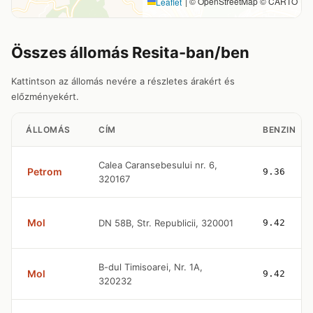
|
© OpenStreetMap © CARTO
Leaflet
Összes állomás Resita-ban/ben
Kattintson az állomás nevére a részletes árakért és
előzményekért.
ÁLLOMÁS
CÍM
BENZIN
Calea Caransebesului nr. 6,
Petrom
9.36
320167
Mol
DN 58B, Str. Republicii, 320001
9.42
B-dul Timisoarei, Nr. 1A,
Mol
9.42
320232