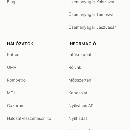
Blog
Üzemanyagár Kolozsvár
Üzemanyagár Temesvár
Üzemanyagár Jászvásár
HÁLÓZATOK
INFORMÁCIÓ
Petrom
Infóközpont
OMV
Rólunk
Rompetrol
Módszertan
MOL
Kapcsolat
Gazprom
Nyilvános API
Hálózat-összehasonlító
Nyílt adat