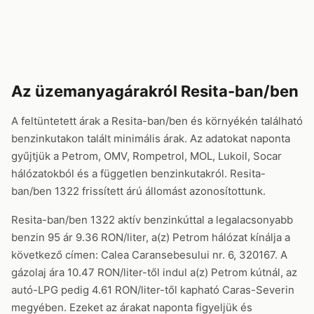
Az üzemanyagárakról Resita-ban/ben
A feltüntetett árak a Resita-ban/ben és környékén található
benzinkutakon talált minimális árak. Az adatokat naponta
gyűjtjük a Petrom, OMV, Rompetrol, MOL, Lukoil, Socar
hálózatokból és a független benzinkutakról. Resita-
ban/ben 1322 frissített árú állomást azonosítottunk.
Resita-ban/ben 1322 aktív benzinkúttal a legalacsonyabb
benzin 95 ár 9.36 RON/liter, a(z) Petrom hálózat kínálja a
következő címen: Calea Caransebesului nr. 6, 320167. A
gázolaj ára 10.47 RON/liter-től indul a(z) Petrom kútnál, az
autó-LPG pedig 4.61 RON/liter-től kapható Caras-Severin
megyében. Ezeket az árakat naponta figyeljük és