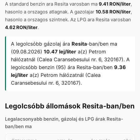
A standard benzin ara Resita varosban ma
9.41 RON/liter
,
hasonlo a orszagos atlagnak. A gazolajar
10.58 RON/liter
,
hasonlo a orszagos szintnek. Az LPG ara Resita varosban
4.62 RON/liter
.
A legolcsóbb gázolaj ára
Resita
-ban/ben ma
(09.08.2026)
10.47 lej/liter
a(z) Petrom
hálózatnál (Calea Caransebesului nr. 6, 320167). A
legolcsóbb benzin (95) ára Resita-ban/ben
9.36
lej/liter
a(z) Petrom hálózatnál (Calea
Caransebesului nr. 6, 320167).
Legolcsóbb állomások Resita-ban/ben
Legalacsonyabb benzin, gázolaj és LPG árak Resita-
ban/ben ma