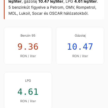
lej/liter
, gázolaj
10.47 lej/liter
, LPG
4.61 lej/liter
.
5 benzinkút figyelve a Petrom, OMV, Rompetrol,
MOL, Lukoil, Socar és OSCAR hálózatokból.
Benzin 95
Gázolaj
9.36
10.47
RON / liter
RON / liter
LPG
4.61
RON / liter