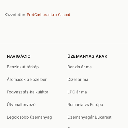
Közzétette:
PretCarburant.ro Csapat
NAVIGÁCIÓ
ÜZEMANYAG ÁRAK
Benzinkút térkép
Benzin ár ma
Állomások a közelben
Dízel ár ma
Fogyasztás-kalkulátor
LPG ár ma
Útvonaltervező
Románia vs Európa
Legolcsóbb üzemanyag
Üzemanyagár Bukarest