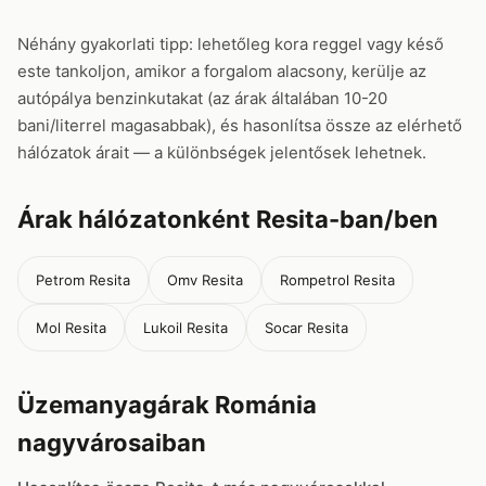
Néhány gyakorlati tipp: lehetőleg kora reggel vagy késő
este tankoljon, amikor a forgalom alacsony, kerülje az
autópálya benzinkutakat (az árak általában 10-20
bani/literrel magasabbak), és hasonlítsa össze az elérhető
hálózatok árait — a különbségek jelentősek lehetnek.
Árak hálózatonként Resita-ban/ben
Petrom Resita
Omv Resita
Rompetrol Resita
Mol Resita
Lukoil Resita
Socar Resita
Üzemanyagárak Románia
nagyvárosaiban