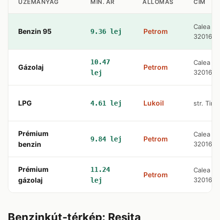
ÜZEMANYAG
MIN. ÁR
ÁLLOMÁS
CÍM
Calea Ca
Benzin 95
Petrom
9.36 lej
320167
10.47
Calea Ca
Gázolaj
Petrom
320167
lej
LPG
Lukoil
4.61 lej
str. Timi
Prémium
Calea Ca
Petrom
9.84 lej
benzin
320167
Prémium
11.24
Calea Ca
Petrom
gázolaj
320167
lej
Benzinkút-térkép: Resita