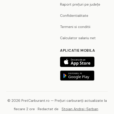
Raport prețuri pe județe
Confidentialitate
Termeni si conditii
Calculator salariu net
APLICATIE MOBILA
Descarca de pe
App Store
DISPONIBIL PE
Google Play
© 2026 PretCarburant.ro — Prețuri carburanți actualizate la
fiecare 2 ore · Redactat de
Stoian Andrei-Șerban