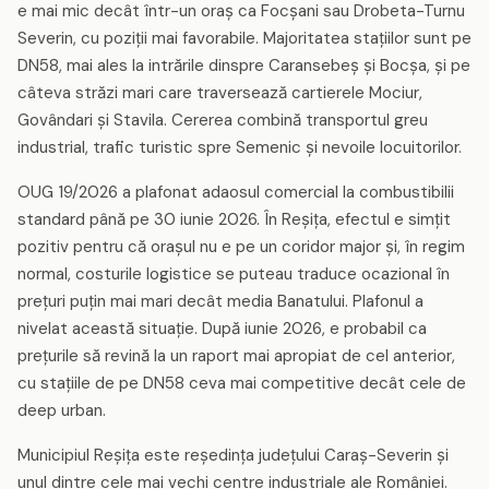
e mai mic decât într-un oraș ca Focșani sau Drobeta-Turnu
Severin, cu poziții mai favorabile. Majoritatea stațiilor sunt pe
DN58, mai ales la intrările dinspre Caransebeș și Bocșa, și pe
câteva străzi mari care traversează cartierele Mociur,
Govândari și Stavila. Cererea combină transportul greu
industrial, trafic turistic spre Semenic și nevoile locuitorilor.
OUG 19/2026 a plafonat adaosul comercial la combustibilii
standard până pe 30 iunie 2026. În Reșița, efectul e simțit
pozitiv pentru că orașul nu e pe un coridor major și, în regim
normal, costurile logistice se puteau traduce ocazional în
prețuri puțin mai mari decât media Banatului. Plafonul a
nivelat această situație. După iunie 2026, e probabil ca
prețurile să revină la un raport mai apropiat de cel anterior,
cu stațiile de pe DN58 ceva mai competitive decât cele de
deep urban.
Municipiul Reșița este reședința județului Caraș-Severin și
unul dintre cele mai vechi centre industriale ale României.