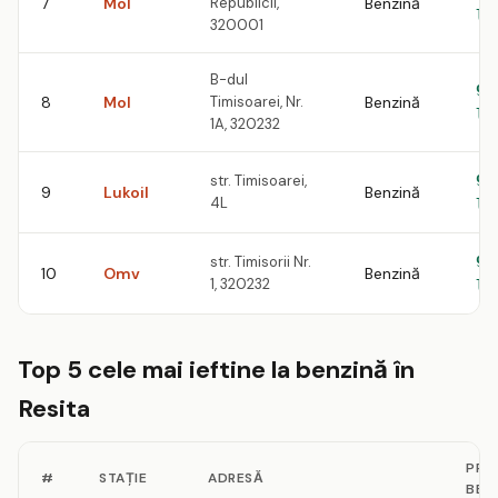
7
Mol
Republicii,
Benzină
le
320001
B-dul
9.
8
Mol
Timisoarei, Nr.
Benzină
le
1A, 320232
str. Timisoarei,
9.
9
Lukoil
Benzină
4L
le
str. Timisorii Nr.
9.
10
Omv
Benzină
1, 320232
le
Top 5 cele mai ieftine la benzină în
Resita
PRE
#
STAȚIE
ADRESĂ
BEN