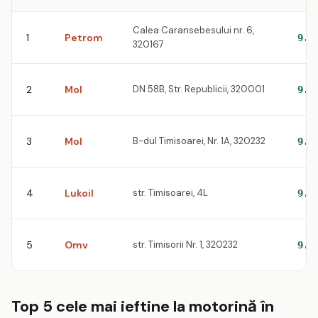
Calea Caransebesului nr. 6,
1
Petrom
9.3
320167
2
Mol
DN 58B, Str. Republicii, 320001
9.4
3
Mol
B-dul Timisoarei, Nr. 1A, 320232
9.4
4
Lukoil
str. Timisoarei, 4L
9.4
5
Omv
str. Timisorii Nr. 1, 320232
9.4
Top 5 cele mai ieftine la motorină în