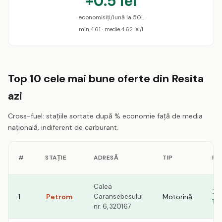
+0.5 lei
economisiți/lună la 50L
min 4.61 · medie 4.62 lei/l
Top 10 cele mai bune oferte din Resita
azi
Cross-fuel: stațiile sortate după % economie față de media
națională, indiferent de carburant.
#
STAȚIE
ADRESĂ
TIP
PR
Calea
10
1
Petrom
Caransebesului
Motorină
le
nr. 6, 320167