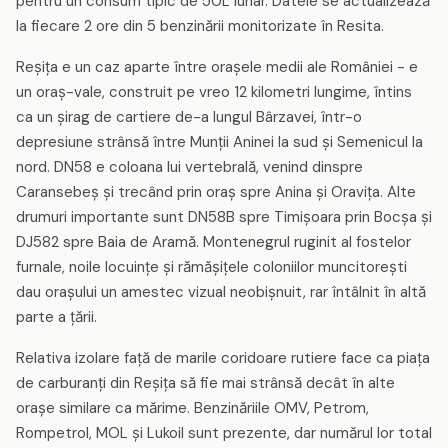
pentru un consum tipic de 50L lunar. Datele se actualizează
la fiecare 2 ore din 5 benzinării monitorizate în Resita.
Reșița e un caz aparte între orașele medii ale României - e
un oraș-vale, construit pe vreo 12 kilometri lungime, întins
ca un șirag de cartiere de-a lungul Bârzavei, într-o
depresiune strânsă între Munții Aninei la sud și Semenicul la
nord. DN58 e coloana lui vertebrală, venind dinspre
Caransebeș și trecând prin oraș spre Anina și Oravița. Alte
drumuri importante sunt DN58B spre Timișoara prin Bocșa și
DJ582 spre Baia de Aramă. Montenegrul ruginit al fostelor
furnale, noile locuințe și rămășițele coloniilor muncitorești
dau orașului un amestec vizual neobișnuit, rar întâlnit în altă
parte a țării.
Relativa izolare față de marile coridoare rutiere face ca piața
de carburanți din Reșița să fie mai strânsă decât în alte
orașe similare ca mărime. Benzinăriile OMV, Petrom,
Rompetrol, MOL și Lukoil sunt prezente, dar numărul lor total