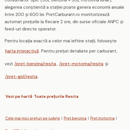
consumator tipic (50L benzină + 30L motorină lunar),
alegerea conștientă a stației poate genera economii anuale
între 200 și 600 lei. PretCarburant.ro monitorizează
automat prețurile la fiecare 2 ore, din surse oficiale ANPC și
feed-uri directe operator.
Pentru locația exactă a celor mai ieftine stații, folosește
harta interactivă
. Pentru prețuri detaliate per carburant,
vezi
/pret-benzina/resita
,
/pret-motorina/resita
și
/pret-gpl/resita
.
Vezi pe hartă
Toate prețurile Resita
Cele mai mici prețuri pe județe
|
Pret benzina
|
Pret motorina
|