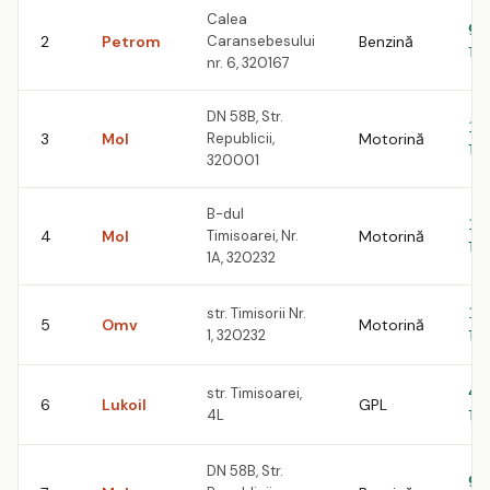
Calea
9.
2
Petrom
Caransebesului
Benzină
le
nr. 6, 320167
DN 58B, Str.
10
3
Mol
Republicii,
Motorină
le
320001
B-dul
10
4
Mol
Timisoarei, Nr.
Motorină
le
1A, 320232
str. Timisorii Nr.
10
5
Omv
Motorină
1, 320232
le
str. Timisoarei,
4.
6
Lukoil
GPL
4L
le
DN 58B, Str.
9.