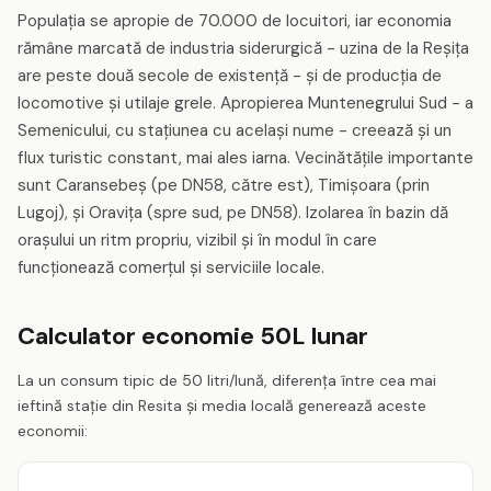
Populația se apropie de 70.000 de locuitori, iar economia
rămâne marcată de industria siderurgică - uzina de la Reșița
are peste două secole de existență - și de producția de
locomotive și utilaje grele. Apropierea Muntenegrului Sud - a
Semenicului, cu stațiunea cu același nume - creează și un
flux turistic constant, mai ales iarna. Vecinătățile importante
sunt Caransebeș (pe DN58, către est), Timișoara (prin
Lugoj), și Oravița (spre sud, pe DN58). Izolarea în bazin dă
orașului un ritm propriu, vizibil și în modul în care
funcționează comerțul și serviciile locale.
Calculator economie 50L lunar
La un consum tipic de 50 litri/lună, diferența între cea mai
ieftină stație din Resita și media locală generează aceste
economii: