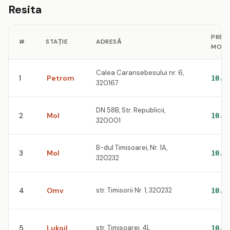
Resita
PREȚ
#
STAȚIE
ADRESĂ
MOTO
Calea Caransebesului nr. 6,
1
Petrom
10.4
320167
DN 58B, Str. Republicii,
2
Mol
10.5
320001
B-dul Timisoarei, Nr. 1A,
3
Mol
10.5
320232
4
Omv
str. Timisorii Nr. 1, 320232
10.5
5
Lukoil
str. Timisoarei, 4L
10.6