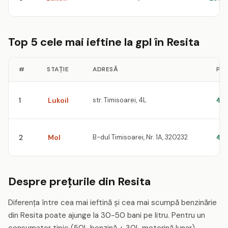
Top 5 cele mai ieftine la gpl în Resita
#
STAȚIE
ADRESĂ
PRE
1
Lukoil
str. Timisoarei, 4L
4.
2
Mol
B-dul Timisoarei, Nr. 1A, 320232
4.
Despre prețurile din Resita
Diferența între cea mai ieftină și cea mai scumpă benzinărie
din Resita poate ajunge la 30-50 bani pe litru. Pentru un