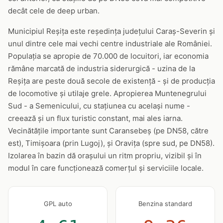
decât cele de deep urban.
Municipiul Reșița este reședința județului Caraș-Severin și
unul dintre cele mai vechi centre industriale ale României.
Populația se apropie de 70.000 de locuitori, iar economia
rămâne marcată de industria siderurgică - uzina de la
Reșița are peste două secole de existență - și de producția
de locomotive și utilaje grele. Apropierea Muntenegrului
Sud - a Semenicului, cu stațiunea cu același nume -
creează și un flux turistic constant, mai ales iarna.
Vecinătățile importante sunt Caransebeș (pe DN58, către
est), Timișoara (prin Lugoj), și Oravița (spre sud, pe DN58).
Izolarea în bazin dă orașului un ritm propriu, vizibil și în
modul în care funcționează comerțul și serviciile locale.
GPL auto
Benzina standard