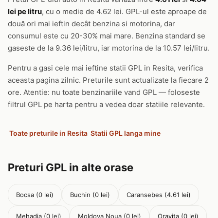
lei pe litru
, cu o medie de 4.62 lei. GPL-ul este aproape de
două ori mai ieftin decât benzina si motorina, dar
consumul este cu 20-30% mai mare. Benzina standard se
gaseste de la 9.36 lei/litru, iar motorina de la 10.57 lei/litru.
Pentru a gasi cele mai ieftine statii GPL in Resita, verifica
aceasta pagina zilnic. Preturile sunt actualizate la fiecare 2
ore. Atentie: nu toate benzinariile vand GPL — foloseste
filtrul GPL pe harta pentru a vedea doar statiile relevante.
Toate preturile in Resita
Statii GPL langa mine
Preturi GPL in alte orase
Bocsa (0 lei)
Buchin (0 lei)
Caransebes (4.61 lei)
Mehadia (0 lei)
Moldova Noua (0 lei)
Oravita (0 lei)