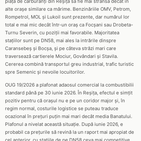
piața de carburanți din Reșița să fie mai strânsă decât în
alte orașe similare ca mărime. Benzinăriile OMV, Petrom,
Rompetrol, MOL și Lukoil sunt prezente, dar numărul lor
total e mai mic decât într-un oraș ca Focșani sau Drobeta-
Turnu Severin, cu poziții mai favorabile. Majoritatea
stațiilor sunt pe DN58, mai ales la intrările dinspre
Caransebeș și Bocșa, și pe câteva străzi mari care
traversează cartierele Mociur, Govândari și Stavila.
Cererea combină transportul greu industrial, trafic turistic
spre Semenic și nevoile locuitorilor.
OUG 19/2026 a plafonat adaosul comercial la combustibilii
standard până pe 30 iunie 2026. În Reșița, efectul e simțit
pozitiv pentru că orașul nu e pe un coridor major și, în
regim normal, costurile logistice se puteau traduce
ocazional în prețuri puțin mai mari decât media Banatului.
Plafonul a nivelat această situație. După iunie 2026, e
probabil ca prețurile să revină la un raport mai apropiat de
cel anterior, cu stațiile de pe DN58 ceva mai competitive