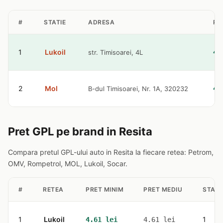
#
STATIE
ADRESA
PR
1
Lukoil
str. Timisoarei, 4L
4.
2
Mol
B-dul Timisoarei, Nr. 1A, 320232
4.
Pret GPL pe brand in Resita
Compara pretul GPL-ului auto in Resita la fiecare retea: Petrom,
OMV, Rompetrol, MOL, Lukoil, Socar.
#
RETEA
PRET MINIM
PRET MEDIU
STATI
1
Lukoil
1
4.61 lei
4.61 lei