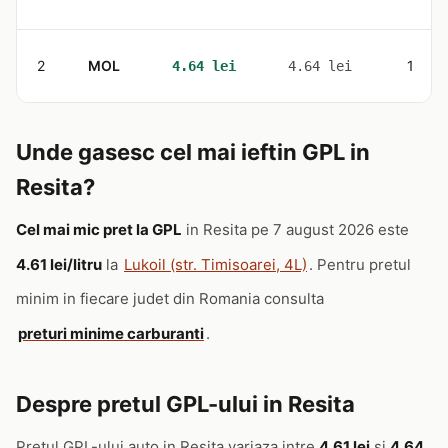
2
MOL
1
4.64 lei
4.64 lei
Unde gasesc cel mai ieftin GPL in
Resita?
Cel mai mic pret la GPL
in Resita pe 7 august 2026 este
4.61 lei/litru
la
Lukoil (str. Timisoarei, 4L)
. Pentru pretul
minim in fiecare judet din Romania consulta
preturi minime carburanti
.
Despre pretul GPL-ului in Resita
Pretul GPL-ului auto in Resita variaza intre
4.61 lei
si
4.64