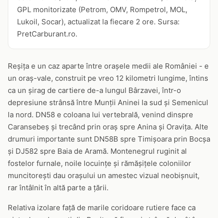
GPL monitorizate (Petrom, OMV, Rompetrol, MOL,
Lukoil, Socar), actualizat la fiecare 2 ore. Sursa:
PretCarburant.ro.
Reșița e un caz aparte între orașele medii ale României - e
un oraș-vale, construit pe vreo 12 kilometri lungime, întins
ca un șirag de cartiere de-a lungul Bârzavei, într-o
depresiune strânsă între Munții Aninei la sud și Semenicul
la nord. DN58 e coloana lui vertebrală, venind dinspre
Caransebeș și trecând prin oraș spre Anina și Oravița. Alte
drumuri importante sunt DN58B spre Timișoara prin Bocșa
și DJ582 spre Baia de Aramă. Montenegrul ruginit al
fostelor furnale, noile locuințe și rămășițele coloniilor
muncitorești dau orașului un amestec vizual neobișnuit,
rar întâlnit în altă parte a țării.
Relativa izolare față de marile coridoare rutiere face ca