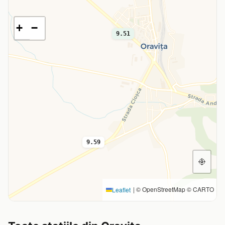
+
−
9.51
9.59
|
© OpenStreetMap © CARTO
Leaflet