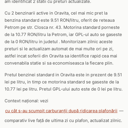
am identificat 2 statii cu preturi actualizate.
Cu 2 benzinarii active in Oravita, cel mai mic pret la
benzina standard este 9.51 RON/litru, oferit de reteaua
Petrom pe str. Closca nr. 43. Motorina standard porneste
de la 10.77 RON/litru la Petrom, iar GPL-ul auto se gaseste
de la 0 RON/litru in judetul . Monitorizam zilnic aceste
preturi si le actualizam automat de mai multe ori pe zi,
astfel incat soferii din Oravita sa identifice rapid cea mai
convenabila statie si sa economiseasca la fiecare plin.
Pretul benzinei standard in Oravita este in prezent de 9.51
lei pe litru, in timp ce motorina standard se gaseste de la
10.77 lei pe litru. Pretul GPL-ului auto este de 0 lei pe litru.
Context național: vezi
cu cât s-au scumpit carburanții după ridicarea plafonării
—
comparativ live față de ultima zi cu plafon, actualizat zilnic.