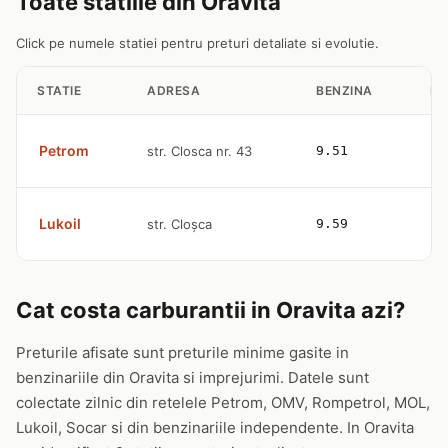
Toate statiile din Oravita
Click pe numele statiei pentru preturi detaliate si evolutie.
STATIE
ADRESA
BENZINA
MO
Petrom
str. Closca nr. 43
9.51
10
Lukoil
str. Cloșca
9.59
10
Cat costa carburantii in Oravita azi?
Preturile afisate sunt preturile minime gasite in
benzinariile din Oravita si imprejurimi. Datele sunt
colectate zilnic din retelele Petrom, OMV, Rompetrol, MOL,
Lukoil, Socar si din benzinariile independente. In Oravita