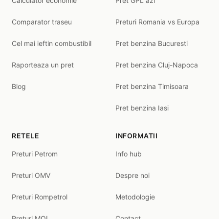
Calculator economie
Pret GPL azi
Comparator traseu
Preturi Romania vs Europa
Cel mai ieftin combustibil
Pret benzina Bucuresti
Raporteaza un pret
Pret benzina Cluj-Napoca
Blog
Pret benzina Timisoara
Pret benzina Iasi
RETELE
INFORMATII
Preturi Petrom
Info hub
Preturi OMV
Despre noi
Preturi Rompetrol
Metodologie
Preturi MOL
Contact