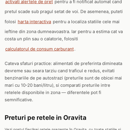
activati alertele de pret
pentru a fi notificat automat cand
pretul scade sub pragul setat de voi. De asemenea, puteti
folosi
harta interactiva
pentru a localiza statiile cele mai
ieftine din zona dumneavoastra. Iar pentru a estima cat va
costa un plin sau o calatorie, folositi
calculatorul de consum carburant
.
Cateva sfaturi practice: alimentati de preferinta dimineata
devreme sau seara tarziu cand traficul e redus, evitati
benzinariile de pe autostrazi (preturile sunt de obicei mai
mari cu 10-20 bani/litru), si comparati preturile intre
retelele disponibile in zona — diferentele pot fi
semnificative.
Preturi pe retele in Oravita
Vezi prețul fiecărei rețele prezente în Oravita, cu toate stațiile și