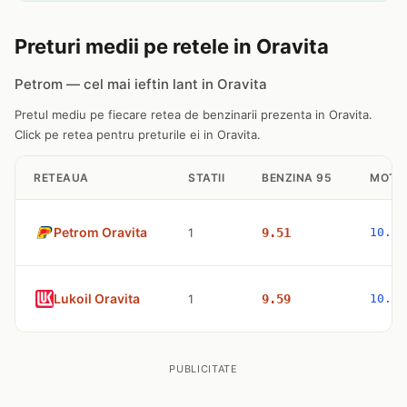
Preturi medii pe retele in Oravita
Petrom — cel mai ieftin lant in Oravita
Pretul mediu pe fiecare retea de benzinarii prezenta in Oravita.
Click pe retea pentru preturile ei in Oravita.
RETEAUA
STATII
BENZINA 95
MOTO
Petrom Oravita
1
9.51
10.77
Lukoil Oravita
1
9.59
10.98
PUBLICITATE