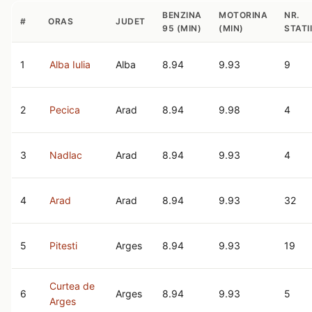
BENZINA
MOTORINA
NR.
#
ORAS
JUDET
95 (MIN)
(MIN)
STATII
1
Alba Iulia
Alba
8.94
9.93
9
2
Pecica
Arad
8.94
9.98
4
3
Nadlac
Arad
8.94
9.93
4
4
Arad
Arad
8.94
9.93
32
5
Pitesti
Arges
8.94
9.93
19
Curtea de
6
Arges
8.94
9.93
5
Arges