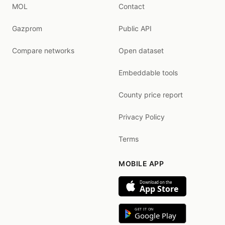
MOL
Contact
Gazprom
Public API
Compare networks
Open dataset
Embeddable tools
County price report
Privacy Policy
Terms
MOBILE APP
Download on the
App Store
GET IT ON
Google Play