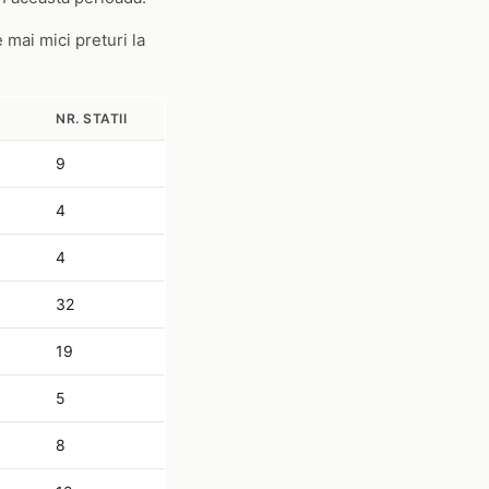
 mai mici preturi la
NR. STATII
9
4
4
32
19
5
8