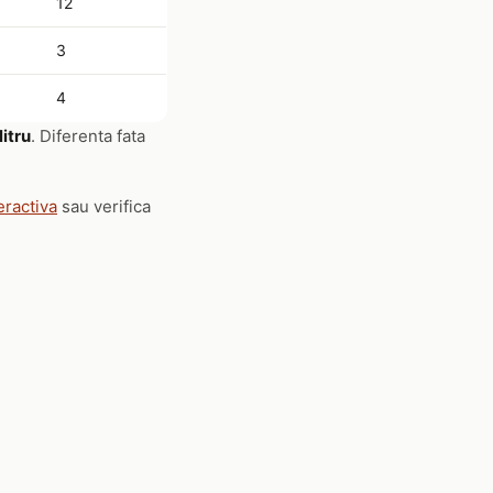
12
3
4
litru
. Diferenta fata
eractiva
sau verifica