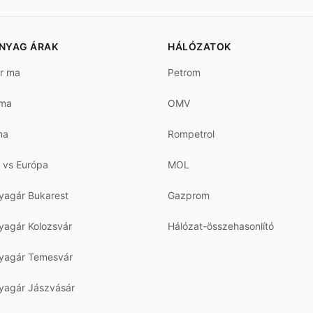
NYAG ÁRAK
HÁLÓZATOK
ár ma
Petrom
 ma
OMV
ma
Rompetrol
 vs Európa
MOL
agár Bukarest
Gazprom
agár Kolozsvár
Hálózat-összehasonlító
agár Temesvár
agár Jászvásár