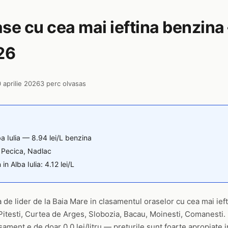
ase cu cea mai ieftina benzina
26
0 aprilie 2026
3 perc olvasas
lba Iulia — 8.94 lei/L benzina
, Pecica, Nadlac
in Alba Iulia: 4.12 lei/L
ia de lider de la Baia Mare in clasamentul oraselor cu cea mai ief
 Pitesti, Curtea de Arges, Slobozia, Bacau, Moinesti, Comanesti. 
asament e de doar 0.0 lei/litru — preturile sunt foarte apropiate 