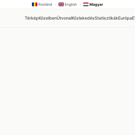
Română
·
English
·
Magyar
Térkép
Közelben
Útvonal
Közlekedés
Statisztikák
Európa