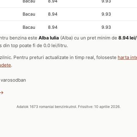
Bacau
8.94
9.93
Bacau
8.94
9.93
Bacau
8.94
9.93
entru benzina este
Alba Iulia
(Alba) cu un pret minim de
8.94 lei/
din top poate fi de 0.0 lei/litru.
zilnic. Pentru preturi actualizate in timp real, foloseste
harta int
udete
.
a varosodban
 →
Adatok 1673 romaniai benzinkutrol. Frissitve: 10 aprilie 2026.