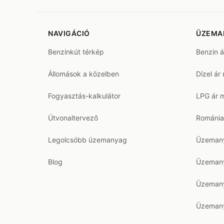
NAVIGÁCIÓ
ÜZEMA
Benzinkút térkép
Benzin 
Állomások a közelben
Dízel ár
Fogyasztás-kalkulátor
LPG ár 
Útvonaltervező
Románia
Legolcsóbb üzemanyag
Üzemany
Blog
Üzemany
Üzemany
Üzemany