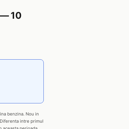
 — 10
tina benzina. Nou in
Diferenta intre primul
in aceasta perioada.