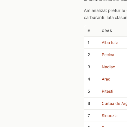
Am analizat preturile
carburanti. Iata clas
#
ORAS
1
Alba Iulia
2
Pecica
3
Nadlac
4
Arad
5
Pitesti
6
Curtea de Ar
7
Slobozia