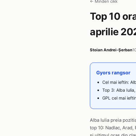
← Minden cikk
Top 10 or
aprilie 20
Stoian Andrei-Șerban
1
Gyors rangsor
Cel mai ieftin: A
Top 3: Alba Iulia
GPL cel mai ieftin 
Alba Iulia preia pozit
top 10: Nadlac, Arad,
si ultimul oras din cl