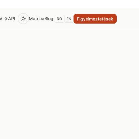
EV
API
Matrica
Blog
Figyelmeztetések
RO
EN