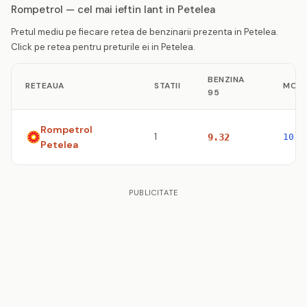
Rompetrol — cel mai ieftin lant in Petelea
Pretul mediu pe fiecare retea de benzinarii prezenta in Petelea.
Click pe retea pentru preturile ei in Petelea.
BENZINA
RETEAUA
STATII
MOTO
95
Rompetrol
1
9.32
10.5
Petelea
PUBLICITATE