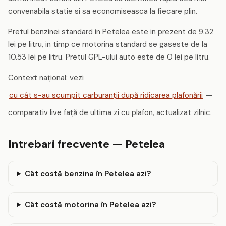
convenabila statie si sa economiseasca la fiecare plin.
Pretul benzinei standard in Petelea este in prezent de 9.32
lei pe litru, in timp ce motorina standard se gaseste de la
10.53 lei pe litru. Pretul GPL-ului auto este de 0 lei pe litru.
Context național: vezi
cu cât s-au scumpit carburanții după ridicarea plafonării
—
comparativ live față de ultima zi cu plafon, actualizat zilnic.
Intrebari frecvente — Petelea
Cât costă benzina în Petelea azi?
Cât costă motorina în Petelea azi?