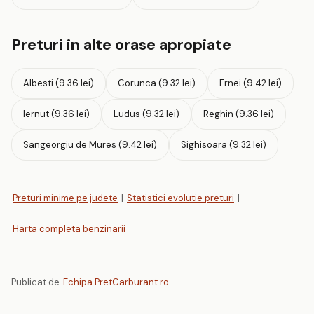
Preturi in alte orase apropiate
Albesti (9.36 lei)
Corunca (9.32 lei)
Ernei (9.42 lei)
Iernut (9.36 lei)
Ludus (9.32 lei)
Reghin (9.36 lei)
Sangeorgiu de Mures (9.42 lei)
Sighisoara (9.32 lei)
Preturi minime pe judete
|
Statistici evolutie preturi
|
Harta completa benzinarii
Publicat de
Echipa PretCarburant.ro