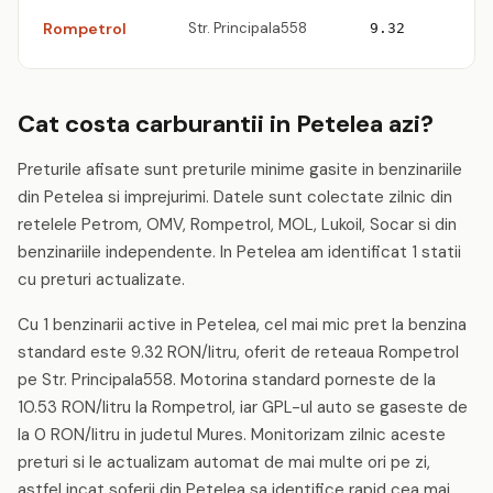
Rompetrol
Str. Principala558
9.32
Cat costa carburantii in Petelea azi?
Preturile afisate sunt preturile minime gasite in benzinariile
din Petelea si imprejurimi. Datele sunt colectate zilnic din
retelele Petrom, OMV, Rompetrol, MOL, Lukoil, Socar si din
benzinariile independente. In Petelea am identificat 1 statii
cu preturi actualizate.
Cu 1 benzinarii active in Petelea, cel mai mic pret la benzina
standard este 9.32 RON/litru, oferit de reteaua Rompetrol
pe Str. Principala558. Motorina standard porneste de la
10.53 RON/litru la Rompetrol, iar GPL-ul auto se gaseste de
la 0 RON/litru in judetul Mures. Monitorizam zilnic aceste
preturi si le actualizam automat de mai multe ori pe zi,
astfel incat soferii din Petelea sa identifice rapid cea mai