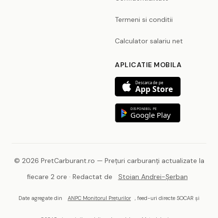
Termeni si conditii
Calculator salariu net
APLICATIE MOBILA
Descarca de pe
App Store
DISPONIBIL PE
Google Play
© 2026 PretCarburant.ro — Prețuri carburanți actualizate la
fiecare 2 ore · Redactat de
Stoian Andrei-Șerban
Date agregate din
ANPC Monitorul Prețurilor
, feed-uri directe SOCAR și