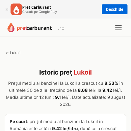
Pret Carburant
×
Deschide
Gratuit pe Google Play
← Lukoil
Istoric preț
Lukoil
Prețul mediu al benzinei la Lukoil a crescut cu
8.53%
în
ultimele 30 de zile, trecând de la
8.68
lei/l la
9.42
lei/l.
Media ultimelor 12 luni:
9.1
lei/l. Date actualizate: 9 august
2026.
Pe scurt:
prețul mediu al benzinei la Lukoil în
România este astăzi
9.42 lei/litru
, după ce a crescut