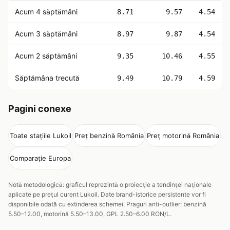
Acum 4 săptămâni
8.71
9.57
4.54
Acum 3 săptămâni
8.97
9.87
4.54
Acum 2 săptămâni
9.35
10.46
4.55
Săptămâna trecută
9.49
10.79
4.59
Pagini conexe
Toate stațiile Lukoil
Preț benzină România
Preț motorină România
Comparație Europa
Notă metodologică: graficul reprezintă o proiecție a tendinței naționale
aplicate pe prețul curent Lukoil. Date brand-istorice persistente vor fi
disponibile odată cu extinderea schemei. Praguri anti-outlier: benzină
5.50–12.00, motorină 5.50–13.00, GPL 2.50–6.00 RON/L.