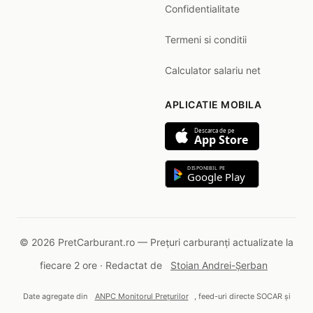
Confidentialitate
Termeni si conditii
Calculator salariu net
APLICATIE MOBILA
Descarca de pe
App Store
DISPONIBIL PE
Google Play
© 2026 PretCarburant.ro — Prețuri carburanți actualizate la
fiecare 2 ore · Redactat de
Stoian Andrei-Șerban
Date agregate din
ANPC Monitorul Prețurilor
, feed-uri directe SOCAR și