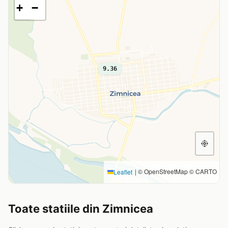
+
−
9.36
|
© OpenStreetMap © CARTO
Leaflet
Toate statiile din Zimnicea