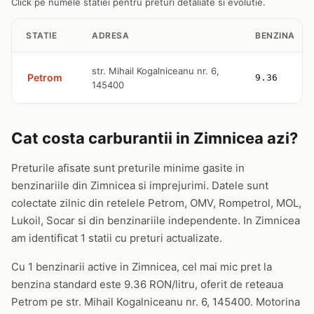
Click pe numele statiei pentru preturi detaliate si evolutie.
STATIE
ADRESA
BENZINA
str. Mihail Kogalniceanu nr. 6,
Petrom
9.36
145400
Cat costa carburantii in Zimnicea azi?
Preturile afisate sunt preturile minime gasite in
benzinariile din Zimnicea si imprejurimi. Datele sunt
colectate zilnic din retelele Petrom, OMV, Rompetrol, MOL,
Lukoil, Socar si din benzinariile independente. In Zimnicea
am identificat 1 statii cu preturi actualizate.
Cu 1 benzinarii active in Zimnicea, cel mai mic pret la
benzina standard este 9.36 RON/litru, oferit de reteaua
Petrom pe str. Mihail Kogalniceanu nr. 6, 145400. Motorina