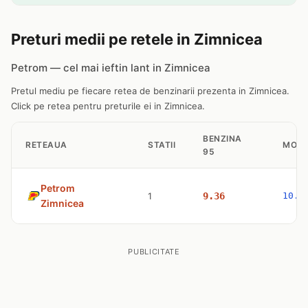
Preturi medii pe retele in Zimnicea
Petrom — cel mai ieftin lant in Zimnicea
Pretul mediu pe fiecare retea de benzinarii prezenta in Zimnicea.
Click pe retea pentru preturile ei in Zimnicea.
BENZINA
RETEAUA
STATII
MOTO
95
Petrom
1
9.36
10.4
Zimnicea
PUBLICITATE