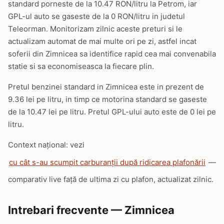
standard porneste de la 10.47 RON/litru la Petrom, iar
GPL-ul auto se gaseste de la 0 RON/litru in judetul
Teleorman. Monitorizam zilnic aceste preturi si le
actualizam automat de mai multe ori pe zi, astfel incat
soferii din Zimnicea sa identifice rapid cea mai convenabila
statie si sa economiseasca la fiecare plin.
Pretul benzinei standard in Zimnicea este in prezent de
9.36 lei pe litru, in timp ce motorina standard se gaseste
de la 10.47 lei pe litru. Pretul GPL-ului auto este de 0 lei pe
litru.
Context național: vezi
cu cât s-au scumpit carburanții după ridicarea plafonării
—
comparativ live față de ultima zi cu plafon, actualizat zilnic.
Intrebari frecvente — Zimnicea