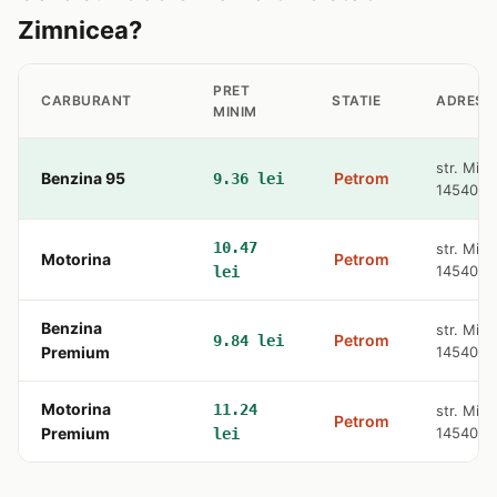
Zimnicea?
PRET
CARBURANT
STATIE
ADRESA
MINIM
str. Miha
Benzina 95
Petrom
9.36 lei
145400
10.47
str. Miha
Motorina
Petrom
145400
lei
Benzina
str. Miha
Petrom
9.84 lei
Premium
145400
Motorina
11.24
str. Miha
Petrom
Premium
145400
lei