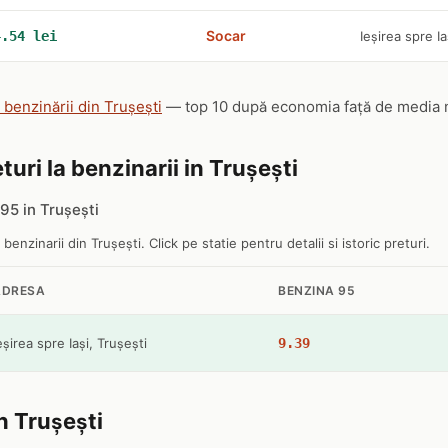
Socar
4.54 lei
Ieșirea spre Ia
 benzinării din Trușești
— top 10 după economia față de media naț
turi la benzinarii in Trușești
5 in Trușești
 benzinarii din Trușești. Click pe statie pentru detalii si istoric preturi.
ADRESA
BENZINA 95
eșirea spre Iași, Trușești
9.39
in Trușești