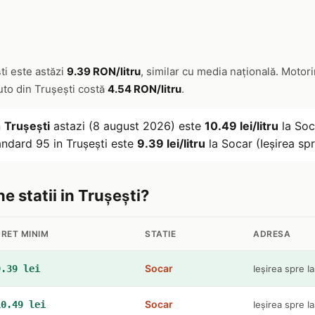
ti este astăzi
9.39 RON/litru
, similar cu media națională. Motor
auto din Trușești costă
4.54 RON/litru
.
n
Trușești
astazi (8 august 2026) este
10.49 lei/litru
la Soca
andard 95 in Trușești este
9.39 lei/litru
la Socar (Ieșirea spre
ne statii in Trușești?
PRET MINIM
STATIE
ADRESA
Socar
9.39 lei
Ieșirea spre Ia
Socar
10.49 lei
Ieșirea spre Ia