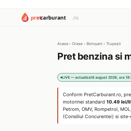
Acasa
›
Orase
›
Botoșani
›
Trușești
Pret benzina si 
LIVE — actualizat
8 august 2026, ora 18
Conform PretCarburant.ro, pre
motorinei standard
10.49 lei/li
Petrom, OMV, Rompetrol, MOL, L
(Consiliul Concurentei) si site-u