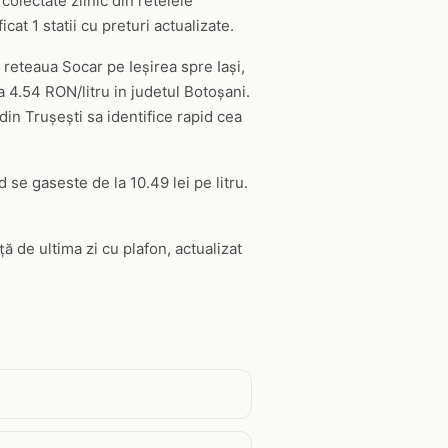
colectate zilnic din retelele
at 1 statii cu preturi actualizate.
e reteaua Socar pe Ieșirea spre Iași,
a 4.54 RON/litru in judetul Botoșani.
din Trușești sa identifice rapid cea
 se gaseste de la 10.49 lei pe litru.
ă de ultima zi cu plafon, actualizat