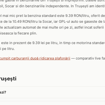
me gasite in benzinariile din Trușești si imprejurimi. Datele sunt 
 Socar si din benzinariile independente. In Trușești am identific
el mai mic pret la benzina standard este 9.39 RON/litru, oferit d
 de la 10.49 RON/litru la Socar, iar GPL-ul auto se gaseste de l
le actualizam automat de mai multe ori pe zi, astfel incat soferii 
seasca la fiecare plin.
este in prezent de 9.39 lei pe litru, in timp ce motorina standard
 pe litru.
cumpit carburanții după ridicarea plafonării
— comparativ live faț
rușești
azi?