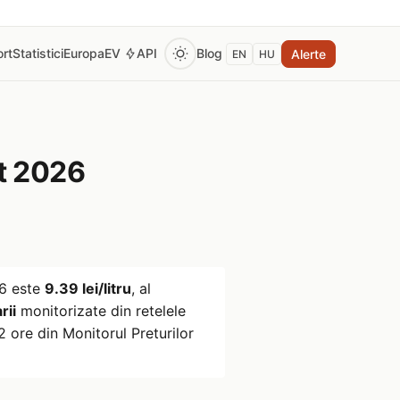
rt
Statistici
Europa
EV
API
Blog
Alerte
EN
HU
t 2026
6
este
9.39 lei/litru
, al
rii
monitorizate din retelele
 ore din Monitorul Preturilor