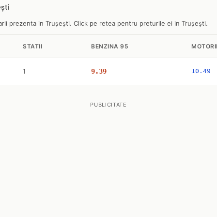
ști
ii prezenta in Trușești. Click pe retea pentru preturile ei in Trușești.
STATII
BENZINA 95
MOTORI
1
9.39
10.49
PUBLICITATE