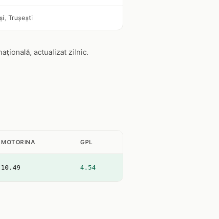
și, Trușești
ională, actualizat zilnic.
MOTORINA
GPL
10.49
4.54