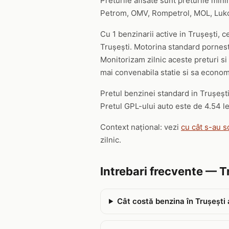
Preturile afisate sunt preturile mini
Petrom, OMV, Rompetrol, MOL, Lukoil,
Cu 1 benzinarii active in Trușești, c
Trușești. Motorina standard porneste
Monitorizam zilnic aceste preturi si 
mai convenabila statie si sa economi
Pretul benzinei standard in Trușești 
Pretul GPL-ului auto este de 4.54 lei
Context național: vezi
cu cât s-au s
zilnic.
Intrebari frecvente — T
Cât costă benzina în Trușești 