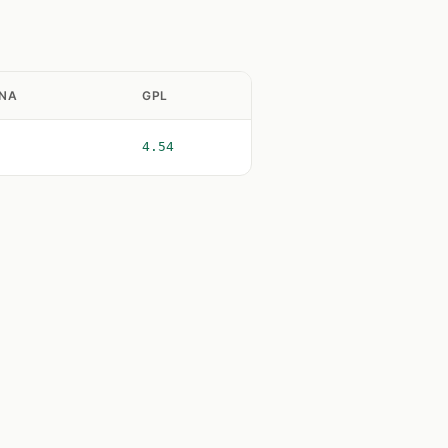
NA
GPL
4.54