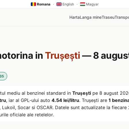
Romana
·
English
·
Magyar
Harta
Langa mine
Traseu
Transpo
motorina in
Trușești
— 8 augus
:35
tul mediu al benzinei standard in
Trușești
pe
8 august 202
tru
, iar al GPL-ului auto
4.54 lei/litru
. Trușești are
1 benzina
ukoil, Socar si OSCAR. Datele sunt actualizate la fiecare 2
rile oficiale ale retelelor.