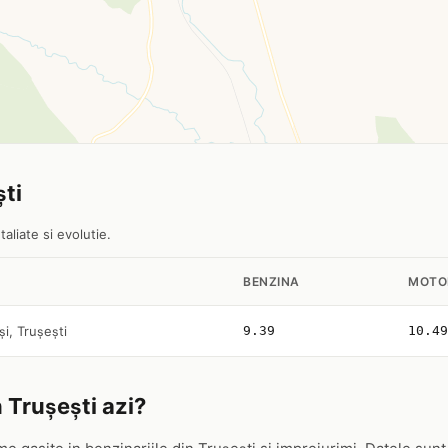
ști
aliate si evolutie.
BENZINA
MOTO
și, Trușești
9.39
10.49
 Trușești azi?