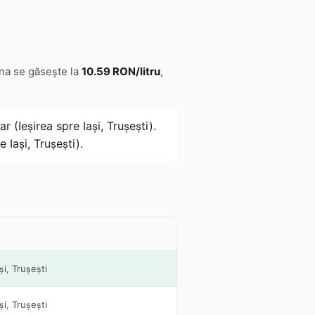
ina se găsește la
10.59 RON/litru
,
r (Ieșirea spre Iași, Trușești).
 Iași, Trușești).
și, Trușești
și, Trușești