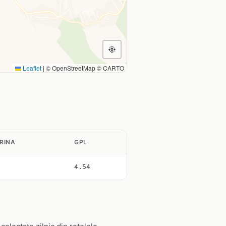
Leaflet
|
© OpenStreetMap © CARTO
RINA
GPL
4.54