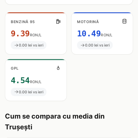
BENZINĂ 95
MOTORINĂ
9.39
10.49
RON/L
RON/L
0.00 lei vs ieri
0.00 lei vs ieri
GPL
4.54
RON/L
0.00 lei vs ieri
Cum se compara cu media din
Trușești