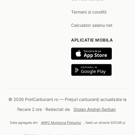
Termeni si conditii
Calculator salariu net
APLICATIE MOBILA
Descarca de pe
App Store
DISPONIBIL PE
Google Play
© 2026 PretCarburant.ro — Prețuri carburanți actualizate la
fiecare 2 ore · Redactat de
Stoian Andrei-Șerban
Date agregate din
ANPC Monitorul Prețurilor
, feed-uri directe SOCAR și