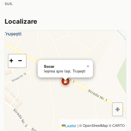
sus.
Localizare
+
−
Socar
×
Ieșirea spre Iași, Trușești
⛽
|
© OpenStreetMap © CARTO
Leaflet