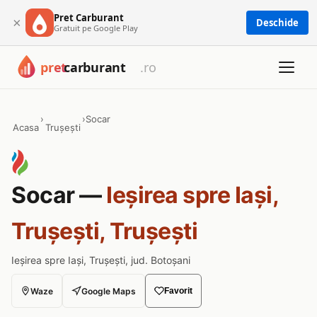
Pret Carburant
×
Deschide
Gratuit pe Google Play
›
›
Socar
Acasa
Trușești
Socar —
Ieșirea spre Iași,
Trușești, Trușești
Ieșirea spre Iași, Trușești, jud. Botoșani
Waze
Google Maps
Favorit