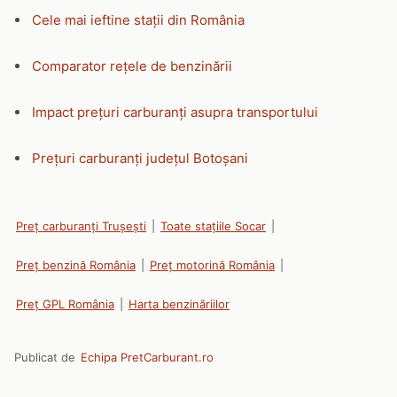
Cele mai ieftine stații din România
Comparator rețele de benzinării
Impact prețuri carburanți asupra transportului
Prețuri carburanți județul Botoșani
Preț carburanți Trușești
|
Toate stațiile Socar
|
Preț benzină România
|
Preț motorină România
|
Preț GPL România
|
Harta benzinăriilor
Publicat de
Echipa PretCarburant.ro