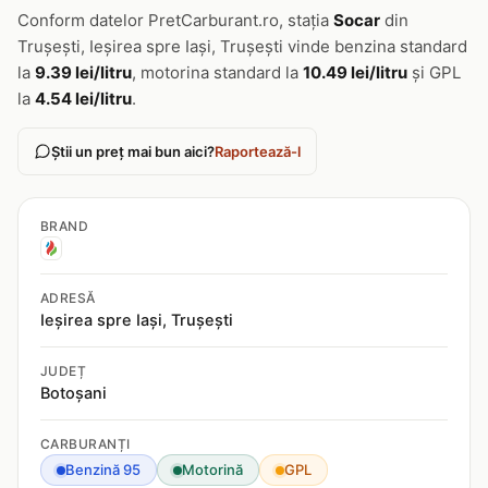
Conform datelor PretCarburant.ro, stația
Socar
din
Trușești, Ieșirea spre Iași, Trușești vinde benzina standard
la
9.39 lei/litru
, motorina standard la
10.49 lei/litru
și GPL
la
4.54 lei/litru
.
Știi un preț mai bun aici?
Raportează-l
BRAND
ADRESĂ
Ieșirea spre Iași, Trușești
JUDEȚ
Botoșani
CARBURANȚI
Benzină 95
Motorină
GPL